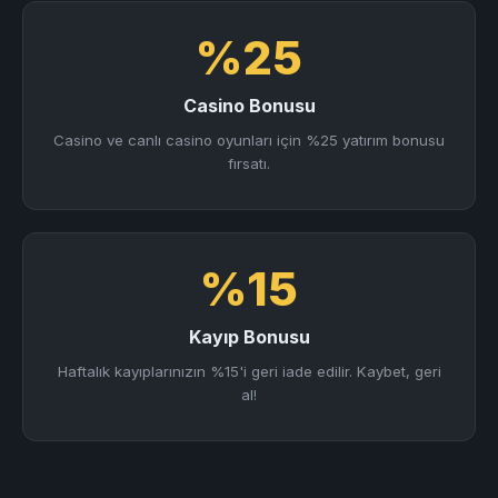
%25
Casino Bonusu
Casino ve canlı casino oyunları için %25 yatırım bonusu
fırsatı.
%15
Kayıp Bonusu
Haftalık kayıplarınızın %15'i geri iade edilir. Kaybet, geri
al!