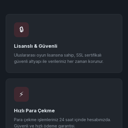
🔒
Lisanslı & Güvenli
Uluslararası oyun lisansına sahip, SSL sertifikalı
güvenli altyapı ile verileriniz her zaman korunur.
⚡
Hızlı Para Çekme
Para çekme işlemleriniz 24 saat içinde hesabınızda.
Güvenli ve hızlı ödeme garantisi.