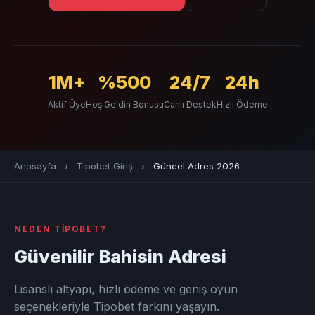
1M+
%500
24/7
24h
Aktif Üye
Hoş Geldin Bonusu
Canlı Destek
Hızlı Ödeme
Anasayfa
›
Tipobet Giriş
›
Güncel Adres 2026
NEDEN TIPOBET?
Güvenilir Bahisin Adresi
Lisanslı altyapı, hızlı ödeme ve geniş oyun
seçenekleriyle Tipobet farkını yaşayın.