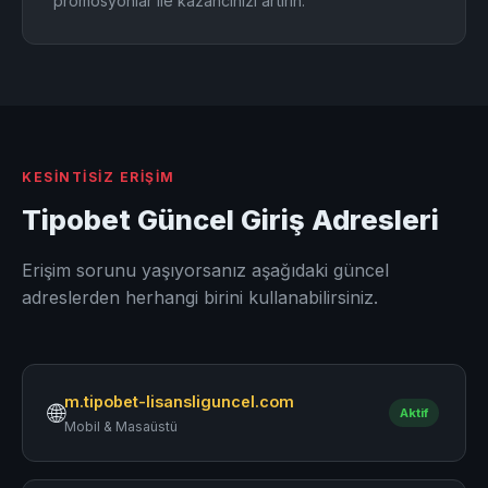
promosyonlar ile kazancınızı artırın.
KESINTISIZ ERIŞIM
Tipobet Güncel Giriş Adresleri
Erişim sorunu yaşıyorsanız aşağıdaki güncel
adreslerden herhangi birini kullanabilirsiniz.
m.tipobet-lisansliguncel.com
🌐
Aktif
Mobil & Masaüstü