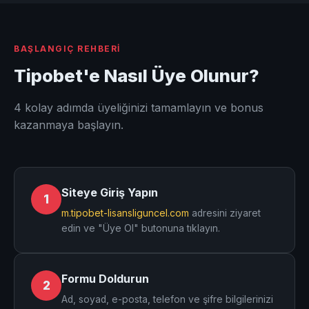
BAŞLANGIÇ REHBERI
Tipobet'e Nasıl Üye Olunur?
4 kolay adımda üyeliğinizi tamamlayın ve bonus
kazanmaya başlayın.
Siteye Giriş Yapın
1
m.tipobet-lisansliguncel.com
adresini ziyaret
edin ve "Üye Ol" butonuna tıklayın.
Formu Doldurun
2
Ad, soyad, e-posta, telefon ve şifre bilgilerinizi