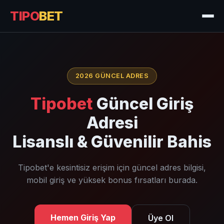
TIPO
BET
2026 GÜNCEL ADRES
Tipobet
Güncel Giriş
Adresi
Lisanslı & Güvenilir Bahis
Tipobet'e kesintisiz erişim için güncel adres bilgisi,
mobil giriş ve yüksek bonus fırsatları burada.
Hemen Giriş Yap
Üye Ol