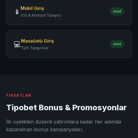
Mobil Giriş
📱
Aktif
iOS & Android Tarayıcı
Masaüstü Giriş
💻
Aktif
Tüm Tarayıcılar
FIRSATLAR
Tipobet Bonus & Promosyonlar
İlk üyelikten düzenli yatırımlara kadar her adımda
kazandıran bonus kampanyaları.