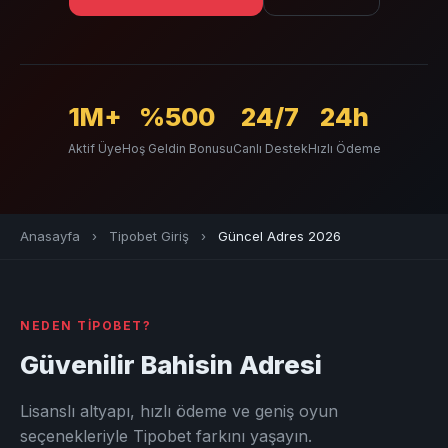
1M+
%500
24/7
24h
Aktif Üye
Hoş Geldin Bonusu
Canlı Destek
Hızlı Ödeme
Anasayfa
›
Tipobet Giriş
›
Güncel Adres 2026
NEDEN TIPOBET?
Güvenilir Bahisin Adresi
Lisanslı altyapı, hızlı ödeme ve geniş oyun
seçenekleriyle Tipobet farkını yaşayın.