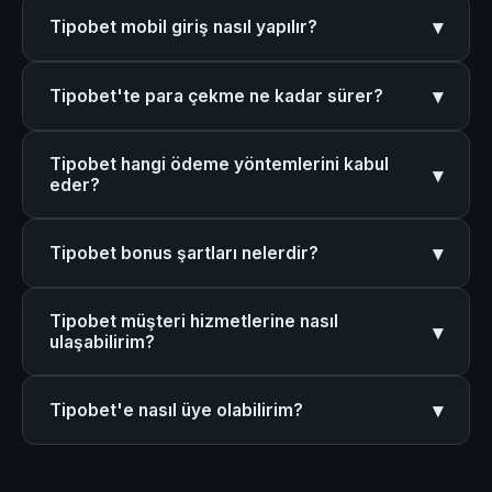
Tipobet'in 2026 güncel giriş adresi m.tipobet-
ön planda tutar. Yıllardır kesintisiz hizmet veren
▾
Tipobet mobil giriş nasıl yapılır?
lisansliguncel.com'dur. Adres değişikliklerinden
platform, şeffaf işlem politikaları ile güven oluşturur.
haberdar olmak için bu sayfayı sık kullanılanlara
Tipobet mobil giriş için https://m.tipobet-
ekleyebilirsiniz.
▾
Tipobet'te para çekme ne kadar sürer?
lisansliguncel.com/ adresini mobil tarayıcınızdan
ziyaret edin. Responsive tasarım sayesinde tüm
Tipobet'te para çekme işlemleri genellikle 24 saat
işlemlerinizi telefonunuzdan kolayca yapabilirsiniz;
Tipobet hangi ödeme yöntemlerini kabul
içinde tamamlanır. Kimlik doğrulaması tamamlanmış
▾
uygulama indirmenize gerek yoktur.
eder?
kullanıcılar için bu süre çok daha kısa olabilmektedir.
Tipobet; banka havalesi, kredi kartı, Papara,
▾
Tipobet bonus şartları nelerdir?
Cepbank, QR kod, Payfix, Mefete ve kripto para
(BTC, ETH, USDT) dahil birçok ödeme yöntemini
Tipobet'te her bonus için farklı çevirme şartları
destekler. Tüm finansal işlemler SSL güvenlik
Tipobet müşteri hizmetlerine nasıl
bulunur. Hoş geldin bonusu, yatırım bonusları ve
▾
sertifikası ile korunur.
ulaşabilirim?
kayıp bonusu gibi kampanyaların şartları platform
üzerinde şeffaf biçimde yayınlanmaktadır. Bonusu
Tipobet müşteri hizmetlerine 7/24 canlı destek, e-
talep etmeden önce ilgili şartları okumanız önerilir.
▾
Tipobet'e nasıl üye olabilirim?
posta veya sosyal medya kanalları aracılığıyla
ulaşabilirsiniz. Türkçe destek ekibi tüm sorularınızı
Tipobet'e üye olmak için https://m.tipobet-
hızlıca yanıtlar.
lisansliguncel.com/ adresini ziyaret ederek "Üye Ol"