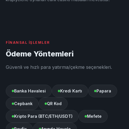
FINANSAL İŞLEMLER
Ödeme Yöntemleri
Güvenli ve hızlı para yatırma/çekme seçenekleri.
Banka Havalesi
Kredi Kartı
Papara
Cepbank
QR Kod
Kripto Para (BTC/ETH/USDT)
Mefete
Payfix
Anında Havale