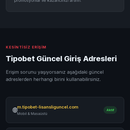
promosyonlar ile kazancınızı artırın.
KESINTISIZ ERIŞIM
Tipobet Güncel Giriş Adresleri
Erişim sorunu yaşıyorsanız aşağıdaki güncel
adreslerden herhangi birini kullanabilirsiniz.
m.tipobet-lisansliguncel.com
🌐
Aktif
Mobil & Masaüstü