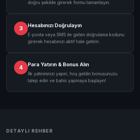
doğru şekilde girerek formu tamamlayın.
Hesabınızı Doğrulayın
3
E-posta veya SMS ile gelen doğrulama kodunu
girerek hesabınızı aktif hale getirin.
Para Yatırın & Bonus Alın
4
İlk yatırımınızı yapın, hoş geldin bonusunuzu
talep edin ve bahis yapmaya başlayın!
DETAYLI REHBER