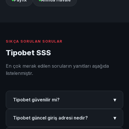
SIKÇA SORULAN SORULAR
Tipobet SSS
En çok merak edilen soruların yanıtları aşağıda
listelenmiştir.
▾
Tipobet güvenilir mi?
Evet, Tipobet uluslararası lisansa sahip güvenilir bir
▾
Tipobet güncel giriş adresi nedir?
bahis platformudur. SSL sertifikası ile korunan
altyapısı ve düzenli denetimlerle kullanıcı güvenliğini