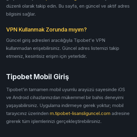
düzenli olarak takip edin. Bu sayfa, en güncel ve aktif adres
bilgisini sağlar.
VPN Kullanmak Zorunda mıyım?
Güncel giriş adresleri aracılığıyla Tipobet'e VPN
kullanmadan erişebilirsiniz. Güncel adres listemizi takip
etmeniz, kesintisiz erişim için yeterlidir.
Tipobet Mobil Giriş
Tipobet'in tamamen mobil uyumlu arayüzü sayesinde iOS
ve Android cihazlarınızdan mükemmel bir bahis deneyimi
yaşayabilirsiniz. Uygulama indirmeye gerek yoktur; mobil
tarayıcınız üzerinden
m.tipobet-lisansliguncel.com
adresine
girerek tüm işlemlerinizi gerçekleştirebilirsiniz.