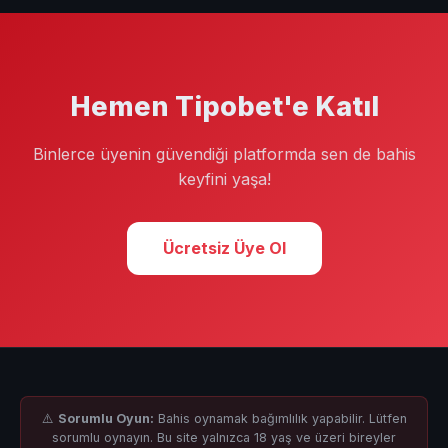
butonuna tıklayın. Formu doldurup e-posta/SMS
doğrulamasını tamamladıktan sonra hesabınız aktif
olur; bu işlem yalnızca birkaç dakika sürer.
Hemen Tipobet'e Katıl
Binlerce üyenin güvendiği platformda sen de bahis
keyfini yaşa!
Ücretsiz Üye Ol
⚠️
Sorumlu Oyun:
Bahis oynamak bağımlılık yapabilir. Lütfen
sorumlu oynayın. Bu site yalnızca 18 yaş ve üzeri bireyler