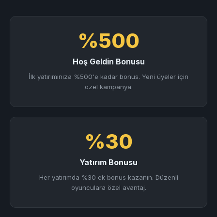
%500
Hoş Geldin Bonusu
İlk yatırımınıza %500'e kadar bonus. Yeni üyeler için
özel kampanya.
%30
Yatırım Bonusu
Her yatırımda %30 ek bonus kazanın. Düzenli
oyunculara özel avantaj.