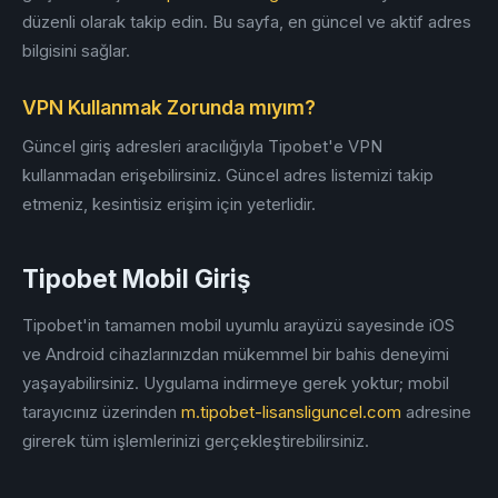
düzenli olarak takip edin. Bu sayfa, en güncel ve aktif adres
bilgisini sağlar.
VPN Kullanmak Zorunda mıyım?
Güncel giriş adresleri aracılığıyla Tipobet'e VPN
kullanmadan erişebilirsiniz. Güncel adres listemizi takip
etmeniz, kesintisiz erişim için yeterlidir.
Tipobet Mobil Giriş
Tipobet'in tamamen mobil uyumlu arayüzü sayesinde iOS
ve Android cihazlarınızdan mükemmel bir bahis deneyimi
yaşayabilirsiniz. Uygulama indirmeye gerek yoktur; mobil
tarayıcınız üzerinden
m.tipobet-lisansliguncel.com
adresine
girerek tüm işlemlerinizi gerçekleştirebilirsiniz.