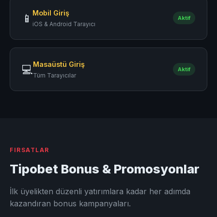
Mobil Giriş
📱
Aktif
iOS & Android Tarayıcı
Masaüstü Giriş
💻
Aktif
Tüm Tarayıcılar
FIRSATLAR
Tipobet Bonus & Promosyonlar
İlk üyelikten düzenli yatırımlara kadar her adımda
kazandıran bonus kampanyaları.