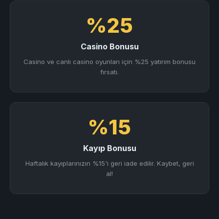
%25
Casino Bonusu
Casino ve canlı casino oyunları için %25 yatırım bonusu
fırsatı.
%15
Kayıp Bonusu
Haftalık kayıplarınızın %15'i geri iade edilir. Kaybet, geri
al!