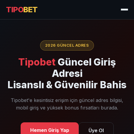
TIPO
BET
2026 GÜNCEL ADRES
Tipobet
Güncel Giriş
Adresi
Lisanslı & Güvenilir Bahis
Tipobet'e kesintisiz erişim için güncel adres bilgisi,
mobil giriş ve yüksek bonus fırsatları burada.
Hemen Giriş Yap
Üye Ol