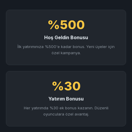
%500
Hoş Geldin Bonusu
İlk yatırımınıza %500'e kadar bonus. Yeni üyeler için
özel kampanya.
%30
Yatırım Bonusu
Her yatırımda %30 ek bonus kazanın. Düzenli
oyunculara özel avantaj.