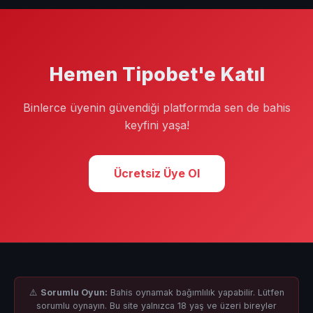
butonuna tıklayın. Formu doldurup e-posta/SMS
doğrulamasını tamamladıktan sonra hesabınız aktif
olur; bu işlem yalnızca birkaç dakika sürer.
Hemen Tipobet'e Katıl
Binlerce üyenin güvendiği platformda sen de bahis
keyfini yaşa!
Ücretsiz Üye Ol
⚠️
Sorumlu Oyun:
Bahis oynamak bağımlılık yapabilir. Lütfen
sorumlu oynayın. Bu site yalnızca 18 yaş ve üzeri bireyler