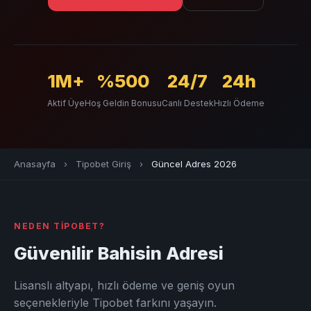
1M+
%500
24/7
24h
Aktif Üye
Hoş Geldin Bonusu
Canlı Destek
Hızlı Ödeme
Anasayfa
›
Tipobet Giriş
›
Güncel Adres 2026
NEDEN TIPOBET?
Güvenilir Bahisin Adresi
Lisanslı altyapı, hızlı ödeme ve geniş oyun
seçenekleriyle Tipobet farkını yaşayın.