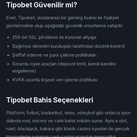
Tipobet Güvenilir mi?
Evet. Tipobet, uluslararası bir gaming lisansı ile faaliyet
göstermekte olup aşağıdaki güvenlik unsurlarına sahiptir:
256-bit SSL şifreleme ile korunan altyapı
Bağımsız denetim kuruluşları tarafından düzenli kontrol
Şeffaf ödeme ve para çekme politikaları
Sorumlu oyun araçları (depozit limiti, kendi kendini
engelleme)
KVKK uyumlu kişisel veri işleme politikası
Tipobet Bahis Seçenekleri
Platform; futbol, basketbol, tenis, voleybol gibi onlarca spor
dalında maç öncesi ve canlı bahis imkânı sunar. Ayrıca slot,
rulet, blackjack, bakara gibi klasik casino oyunları ile gerçek
krupiyelerle oynanan canlı casino masaları mevcuttur.