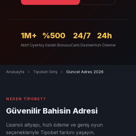
1M+
%500
24/7
24h
Aktif Üye
Hoş Geldin Bonusu
Canlı Destek
Hızlı Ödeme
Anasayfa
›
Tipobet Giriş
›
Güncel Adres 2026
NEDEN TIPOBET?
Güvenilir Bahisin Adresi
Lisanslı altyapı, hızlı ödeme ve geniş oyun
seçenekleriyle Tipobet farkını yaşayın.