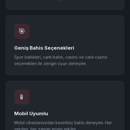
🎯
Geniş Bahis Seçenekleri
Spor bahisleri, canlı bahis, casino ve canlı casino
seçenekleri ile zengin oyun deneyimi.
📱
Mobil Uyumlu
Mobil cihazlarınızdan kesintisiz bahis deneyimi. Her
yerden, her zaman erişim imkânı.