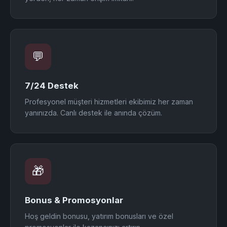
💬
7/24 Destek
Profesyonel müşteri hizmetleri ekibimiz her zaman
yanınızda. Canlı destek ile anında çözüm.
🎁
Bonus & Promosyonlar
Hoş geldin bonusu, yatırım bonusları ve özel