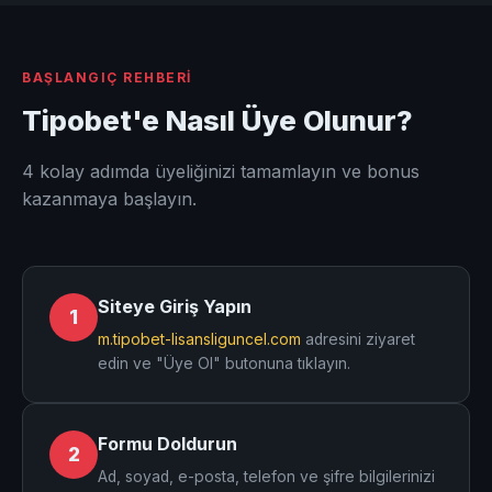
BAŞLANGIÇ REHBERI
Tipobet'e Nasıl Üye Olunur?
4 kolay adımda üyeliğinizi tamamlayın ve bonus
kazanmaya başlayın.
Siteye Giriş Yapın
1
m.tipobet-lisansliguncel.com
adresini ziyaret
edin ve "Üye Ol" butonuna tıklayın.
Formu Doldurun
2
Ad, soyad, e-posta, telefon ve şifre bilgilerinizi