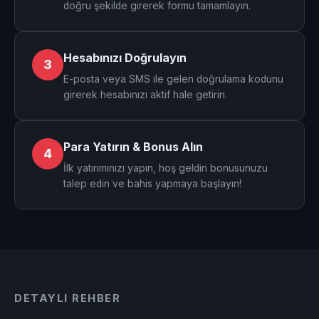
doğru şekilde girerek formu tamamlayın.
Hesabınızı Doğrulayın
3
E-posta veya SMS ile gelen doğrulama kodunu
girerek hesabınızı aktif hale getirin.
Para Yatırın & Bonus Alın
4
İlk yatırımınızı yapın, hoş geldin bonusunuzu
talep edin ve bahis yapmaya başlayın!
DETAYLI REHBER