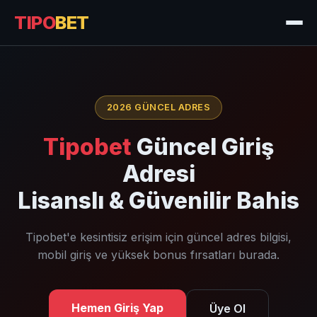
TIPO
BET
2026 GÜNCEL ADRES
Tipobet
Güncel Giriş
Adresi
Lisanslı & Güvenilir Bahis
Tipobet'e kesintisiz erişim için güncel adres bilgisi,
mobil giriş ve yüksek bonus fırsatları burada.
Hemen Giriş Yap
Üye Ol