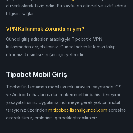
düzenli olarak takip edin. Bu sayfa, en güncel ve aktif adres
bilgisini sağlar.
VPN Kullanmak Zorunda mıyım?
Güncel giriş adresleri aracılığıyla Tipobet'e VPN
kullanmadan erişebilirsiniz. Güncel adres listemizi takip
etmeniz, kesintisiz erişim için yeterlidir.
Tipobet Mobil Giriş
Tipobet'in tamamen mobil uyumlu arayüzü sayesinde iOS
ve Android cihazlarınızdan mükemmel bir bahis deneyimi
yaşayabilirsiniz. Uygulama indirmeye gerek yoktur; mobil
tarayıcınız üzerinden
m.tipobet-lisansliguncel.com
adresine
girerek tüm işlemlerinizi gerçekleştirebilirsiniz.