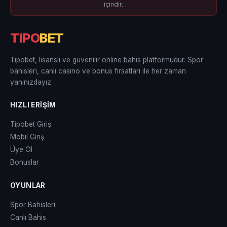
içindir.
TIPO
BET
Tipobet, lisanslı ve güvenilir online bahis platformudur. Spor
bahisleri, canlı casino ve bonus fırsatları ile her zaman
yanınızdayız.
HIZLI ERIŞIM
Tipobet Giriş
Mobil Giriş
Üye Ol
Bonuslar
OYUNLAR
Spor Bahisleri
Canlı Bahis