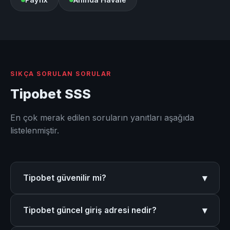
SIKÇA SORULAN SORULAR
Tipobet SSS
En çok merak edilen soruların yanıtları aşağıda
listelenmiştir.
▾
Tipobet güvenilir mi?
Evet, Tipobet uluslararası lisansa sahip güvenilir bir
▾
Tipobet güncel giriş adresi nedir?
bahis platformudur. SSL sertifikası ile korunan
altyapısı ve düzenli denetimlerle kullanıcı güvenliğini