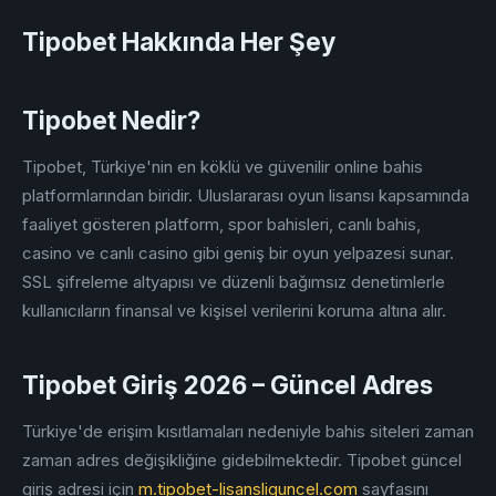
Tipobet Hakkında Her Şey
Tipobet Nedir?
Tipobet, Türkiye'nin en köklü ve güvenilir online bahis
platformlarından biridir. Uluslararası oyun lisansı kapsamında
faaliyet gösteren platform, spor bahisleri, canlı bahis,
casino ve canlı casino gibi geniş bir oyun yelpazesi sunar.
SSL şifreleme altyapısı ve düzenli bağımsız denetimlerle
kullanıcıların finansal ve kişisel verilerini koruma altına alır.
Tipobet Giriş 2026 – Güncel Adres
Türkiye'de erişim kısıtlamaları nedeniyle bahis siteleri zaman
zaman adres değişikliğine gidebilmektedir. Tipobet güncel
giriş adresi için
m.tipobet-lisansliguncel.com
sayfasını