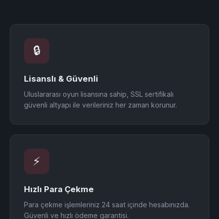
🔒
Lisanslı & Güvenli
Uluslararası oyun lisansına sahip, SSL sertifikalı
güvenli altyapı ile verileriniz her zaman korunur.
⚡
Hızlı Para Çekme
Para çekme işlemleriniz 24 saat içinde hesabınızda.
Güvenli ve hızlı ödeme garantisi.