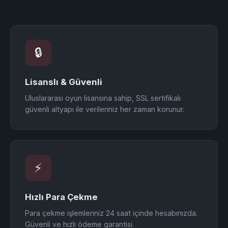
🔒
Lisanslı & Güvenli
Uluslararası oyun lisansına sahip, SSL sertifikalı
güvenli altyapı ile verileriniz her zaman korunur.
⚡
Hızlı Para Çekme
Para çekme işlemleriniz 24 saat içinde hesabınızda.
Güvenli ve hızlı ödeme garantisi.