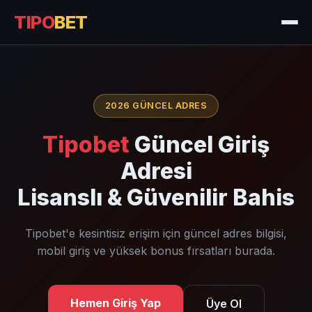
TIPO
BET
2026 GÜNCEL ADRES
Tipobet
Güncel Giriş
Adresi
Lisanslı & Güvenilir Bahis
Tipobet'e kesintisiz erişim için güncel adres bilgisi,
mobil giriş ve yüksek bonus fırsatları burada.
Hemen Giriş Yap
Üye Ol