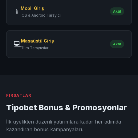
Mobil Giriş
📱
Aktif
iOS & Android Tarayıcı
Masaüstü Giriş
💻
Aktif
Tüm Tarayıcılar
FIRSATLAR
Tipobet Bonus & Promosyonlar
İlk üyelikten düzenli yatırımlara kadar her adımda
kazandıran bonus kampanyaları.