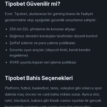
Tipobet Güvenilir mi?
Evet. Tipobet, uluslararası bir gaming lisansı ile faaliyet
göstermekte olup aşağıdaki güvenlik unsurlarına sahiptir:
256-bit SSL şifreleme ile korunan altyapı
Bağımsız denetim kuruluşları tarafından düzenli kontrol
Şeffaf ödeme ve para çekme politikaları
Sorumlu oyun araçları (depozit limiti, kendi kendini
engelleme)
KVKK uyumlu kişisel veri işleme politikası
Tipobet Bahis Seçenekleri
Platform; futbol, basketbol, tenis, voleybol gibi onlarca spor
dalında maç öncesi ve canlı bahis imkânı sunar. Ayrıca slot,
rulet, blackjack, bakara gibi klasik casino oyunları ile gerçek
krupiyelerle oynanan canlı casino masaları mevcuttur.