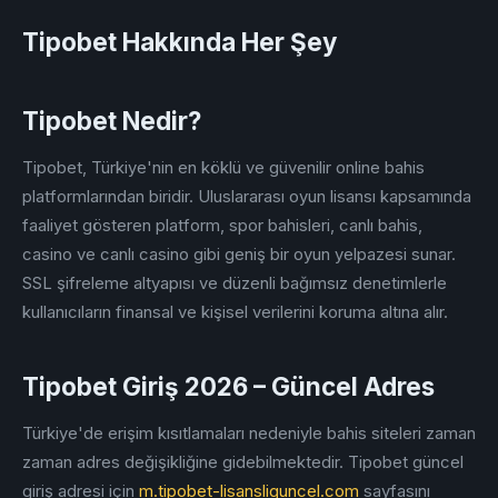
Tipobet Hakkında Her Şey
Tipobet Nedir?
Tipobet, Türkiye'nin en köklü ve güvenilir online bahis
platformlarından biridir. Uluslararası oyun lisansı kapsamında
faaliyet gösteren platform, spor bahisleri, canlı bahis,
casino ve canlı casino gibi geniş bir oyun yelpazesi sunar.
SSL şifreleme altyapısı ve düzenli bağımsız denetimlerle
kullanıcıların finansal ve kişisel verilerini koruma altına alır.
Tipobet Giriş 2026 – Güncel Adres
Türkiye'de erişim kısıtlamaları nedeniyle bahis siteleri zaman
zaman adres değişikliğine gidebilmektedir. Tipobet güncel
giriş adresi için
m.tipobet-lisansliguncel.com
sayfasını