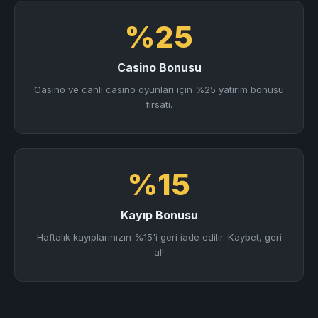
%25
Casino Bonusu
Casino ve canlı casino oyunları için %25 yatırım bonusu
fırsatı.
%15
Kayıp Bonusu
Haftalık kayıplarınızın %15'i geri iade edilir. Kaybet, geri
al!