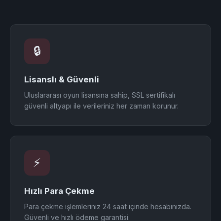
🔒
Lisanslı & Güvenli
Uluslararası oyun lisansına sahip, SSL sertifikalı
güvenli altyapı ile verileriniz her zaman korunur.
⚡
Hızlı Para Çekme
Para çekme işlemleriniz 24 saat içinde hesabınızda.
Güvenli ve hızlı ödeme garantisi.