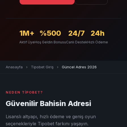
1M+
%500
24/7
24h
Aktif Üye
Hoş Geldin Bonusu
Canlı Destek
Hızlı Ödeme
Anasayfa
›
Tipobet Giriş
›
Güncel Adres 2026
NEDEN TIPOBET?
Güvenilir Bahisin Adresi
Lisanslı altyapı, hızlı ödeme ve geniş oyun
seçenekleriyle Tipobet farkını yaşayın.