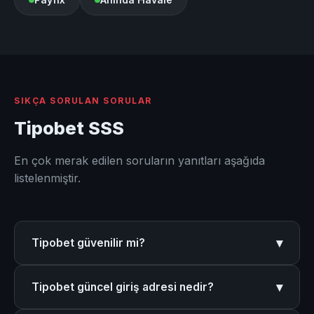
SIKÇA SORULAN SORULAR
Tipobet SSS
En çok merak edilen soruların yanıtları aşağıda
listelenmiştir.
▾
Tipobet güvenilir mi?
Evet, Tipobet uluslararası lisansa sahip güvenilir bir
▾
Tipobet güncel giriş adresi nedir?
bahis platformudur. SSL sertifikası ile korunan
altyapısı ve düzenli denetimlerle kullanıcı güvenliğini