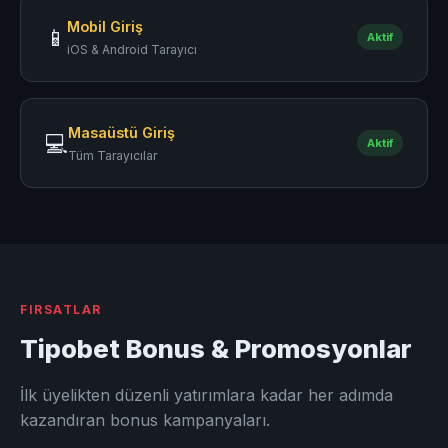
Mobil Giriş
📱
Aktif
iOS & Android Tarayıcı
Masaüstü Giriş
💻
Aktif
Tüm Tarayıcılar
FIRSATLAR
Tipobet Bonus & Promosyonlar
İlk üyelikten düzenli yatırımlara kadar her adımda
kazandıran bonus kampanyaları.