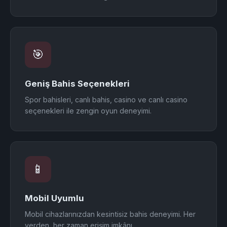
🎯
Geniş Bahis Seçenekleri
Spor bahisleri, canlı bahis, casino ve canlı casino
seçenekleri ile zengin oyun deneyimi.
📱
Mobil Uyumlu
Mobil cihazlarınızdan kesintisiz bahis deneyimi. Her
yerden, her zaman erişim imkânı.