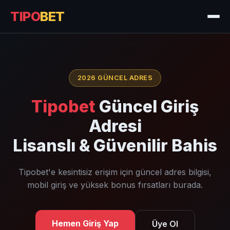
TIPO
BET
2026 GÜNCEL ADRES
Tipobet
Güncel Giriş
Adresi
Lisanslı & Güvenilir Bahis
Tipobet'e kesintisiz erişim için güncel adres bilgisi,
mobil giriş ve yüksek bonus fırsatları burada.
Hemen Giriş Yap
Üye Ol