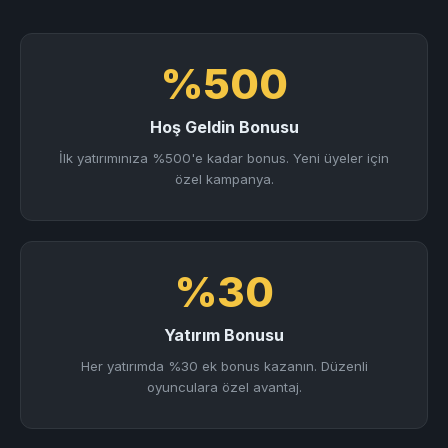
%500
Hoş Geldin Bonusu
İlk yatırımınıza %500'e kadar bonus. Yeni üyeler için
özel kampanya.
%30
Yatırım Bonusu
Her yatırımda %30 ek bonus kazanın. Düzenli
oyunculara özel avantaj.