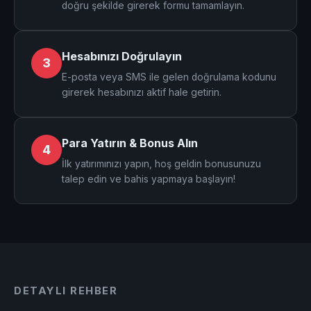
doğru şekilde girerek formu tamamlayın.
Hesabınızı Doğrulayın
3
E-posta veya SMS ile gelen doğrulama kodunu
girerek hesabınızı aktif hale getirin.
Para Yatırın & Bonus Alın
4
İlk yatırımınızı yapın, hoş geldin bonusunuzu
talep edin ve bahis yapmaya başlayın!
DETAYLI REHBER