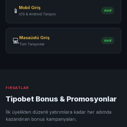
Mobil Giriş
📱
Aktif
iOS & Android Tarayıcı
Masaüstü Giriş
💻
Aktif
Tüm Tarayıcılar
FIRSATLAR
Tipobet Bonus & Promosyonlar
İlk üyelikten düzenli yatırımlara kadar her adımda
kazandıran bonus kampanyaları.