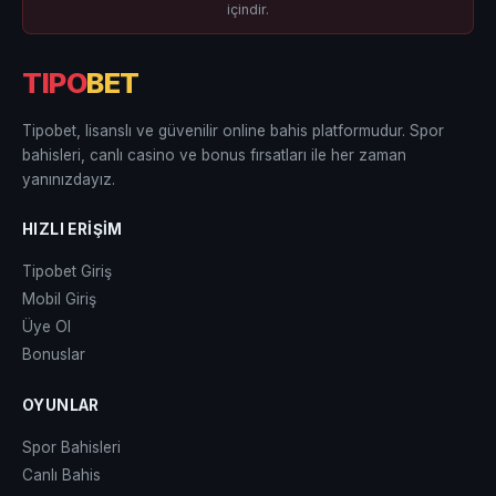
içindir.
TIPO
BET
Tipobet, lisanslı ve güvenilir online bahis platformudur. Spor
bahisleri, canlı casino ve bonus fırsatları ile her zaman
yanınızdayız.
HIZLI ERIŞIM
Tipobet Giriş
Mobil Giriş
Üye Ol
Bonuslar
OYUNLAR
Spor Bahisleri
Canlı Bahis