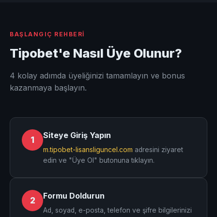
BAŞLANGIÇ REHBERI
Tipobet'e Nasıl Üye Olunur?
4 kolay adımda üyeliğinizi tamamlayın ve bonus
kazanmaya başlayın.
Siteye Giriş Yapın
1
m.tipobet-lisansliguncel.com
adresini ziyaret
edin ve "Üye Ol" butonuna tıklayın.
Formu Doldurun
2
Ad, soyad, e-posta, telefon ve şifre bilgilerinizi