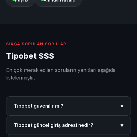
SIKÇA SORULAN SORULAR
Tipobet SSS
En çok merak edilen soruların yanıtları aşağıda
listelenmiştir.
▾
Tipobet güvenilir mi?
Evet, Tipobet uluslararası lisansa sahip güvenilir bir
▾
Tipobet güncel giriş adresi nedir?
bahis platformudur. SSL sertifikası ile korunan
altyapısı ve düzenli denetimlerle kullanıcı güvenliğini