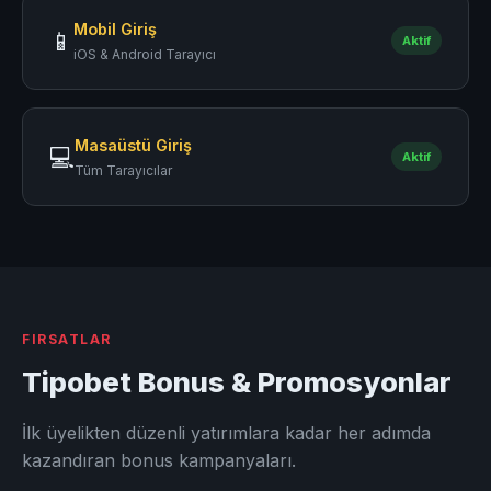
Mobil Giriş
📱
Aktif
iOS & Android Tarayıcı
Masaüstü Giriş
💻
Aktif
Tüm Tarayıcılar
FIRSATLAR
Tipobet Bonus & Promosyonlar
İlk üyelikten düzenli yatırımlara kadar her adımda
kazandıran bonus kampanyaları.