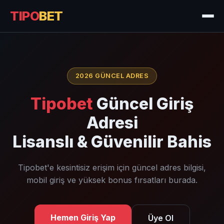
TIPO
BET
2026 GÜNCEL ADRES
Tipobet
Güncel Giriş
Adresi
Lisanslı & Güvenilir Bahis
Tipobet'e kesintisiz erişim için güncel adres bilgisi,
mobil giriş ve yüksek bonus fırsatları burada.
Hemen Giriş Yap
Üye Ol