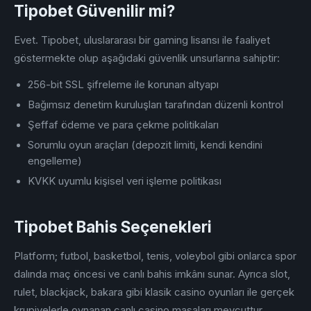
Tipobet Güvenilir mi?
Evet. Tipobet, uluslararası bir gaming lisansı ile faaliyet
göstermekte olup aşağıdaki güvenlik unsurlarına sahiptir:
256-bit SSL şifreleme ile korunan altyapı
Bağımsız denetim kuruluşları tarafından düzenli kontrol
Şeffaf ödeme ve para çekme politikaları
Sorumlu oyun araçları (depozit limiti, kendi kendini
engelleme)
KVKK uyumlu kişisel veri işleme politikası
Tipobet Bahis Seçenekleri
Platform; futbol, basketbol, tenis, voleybol gibi onlarca spor
dalında maç öncesi ve canlı bahis imkânı sunar. Ayrıca slot,
rulet, blackjack, bakara gibi klasik casino oyunları ile gerçek
krupiyelerle oynanan canlı casino masaları mevcuttur.