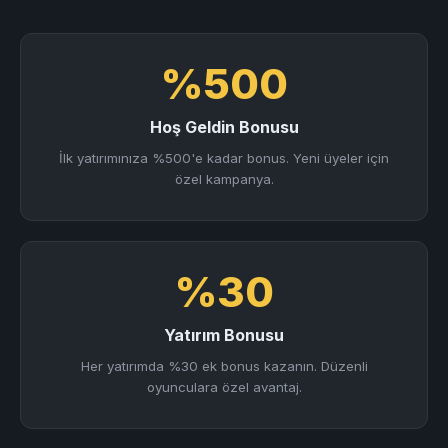
%500
Hoş Geldin Bonusu
İlk yatırımınıza %500'e kadar bonus. Yeni üyeler için
özel kampanya.
%30
Yatırım Bonusu
Her yatırımda %30 ek bonus kazanın. Düzenli
oyunculara özel avantaj.