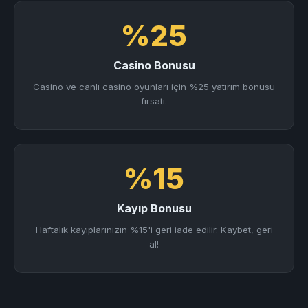
%25
Casino Bonusu
Casino ve canlı casino oyunları için %25 yatırım bonusu
fırsatı.
%15
Kayıp Bonusu
Haftalık kayıplarınızın %15'i geri iade edilir. Kaybet, geri
al!