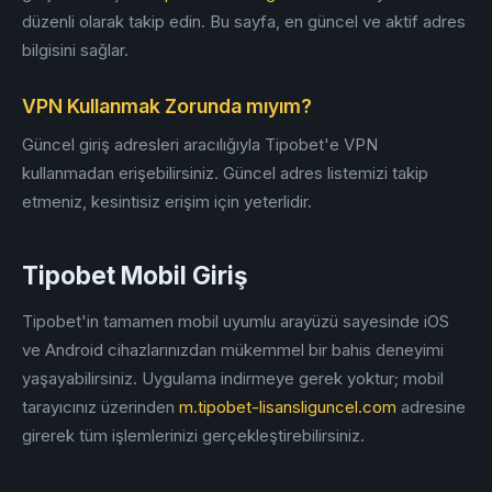
düzenli olarak takip edin. Bu sayfa, en güncel ve aktif adres
bilgisini sağlar.
VPN Kullanmak Zorunda mıyım?
Güncel giriş adresleri aracılığıyla Tipobet'e VPN
kullanmadan erişebilirsiniz. Güncel adres listemizi takip
etmeniz, kesintisiz erişim için yeterlidir.
Tipobet Mobil Giriş
Tipobet'in tamamen mobil uyumlu arayüzü sayesinde iOS
ve Android cihazlarınızdan mükemmel bir bahis deneyimi
yaşayabilirsiniz. Uygulama indirmeye gerek yoktur; mobil
tarayıcınız üzerinden
m.tipobet-lisansliguncel.com
adresine
girerek tüm işlemlerinizi gerçekleştirebilirsiniz.