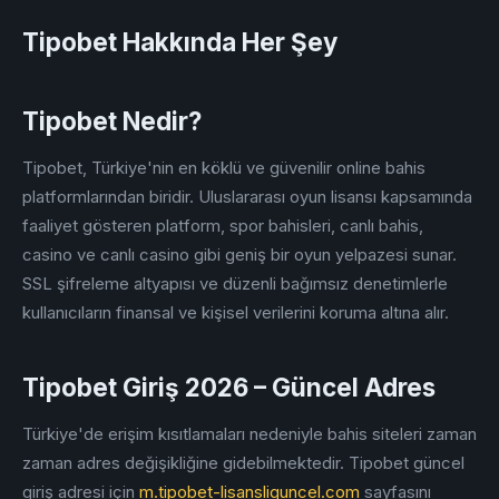
Tipobet Hakkında Her Şey
Tipobet Nedir?
Tipobet, Türkiye'nin en köklü ve güvenilir online bahis
platformlarından biridir. Uluslararası oyun lisansı kapsamında
faaliyet gösteren platform, spor bahisleri, canlı bahis,
casino ve canlı casino gibi geniş bir oyun yelpazesi sunar.
SSL şifreleme altyapısı ve düzenli bağımsız denetimlerle
kullanıcıların finansal ve kişisel verilerini koruma altına alır.
Tipobet Giriş 2026 – Güncel Adres
Türkiye'de erişim kısıtlamaları nedeniyle bahis siteleri zaman
zaman adres değişikliğine gidebilmektedir. Tipobet güncel
giriş adresi için
m.tipobet-lisansliguncel.com
sayfasını