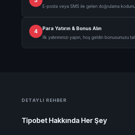
3
E-posta veya SMS ile gelen doğrulama kodunu gi
Para Yatırın & Bonus Alın
4
İlk yatırımınızı yapın, hoş geldin bonusunuzu t
DETAYLI REHBER
Tipobet Hakkında Her Şey