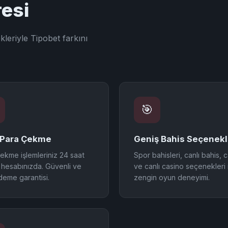
resi
kleriyle Tipobet farkını
🎯
ı Para Çekme
Geniş Bahis Seçenekl
ekme işlemleriniz 24 saat
Spor bahisleri, canlı bahis, 
 hesabınızda. Güvenli ve
ve canlı casino seçenekleri 
ödeme garantisi.
zengin oyun deneyimi.