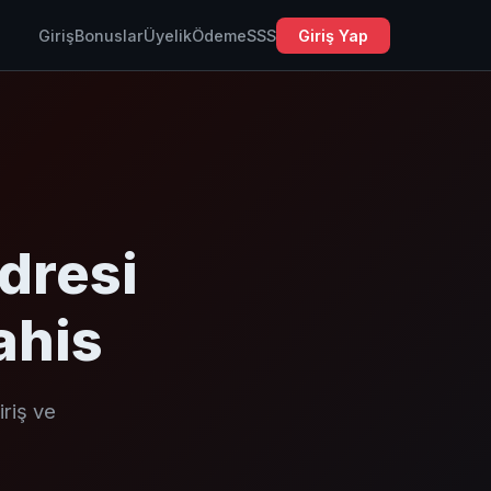
Giriş
Bonuslar
Üyelik
Ödeme
SSS
Giriş Yap
dresi
ahis
iriş ve