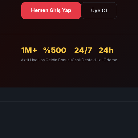
Hemen Giriş Yap
Üye Ol
1M+
%500
24/7
24h
Aktif Üye
Hoş Geldin Bonusu
Canlı Destek
Hızlı Ödeme