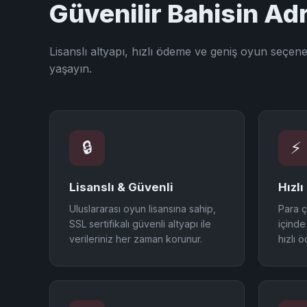
Güvenilir Bahisin Ad
Lisanslı altyapı, hızlı ödeme ve geniş oyun seçene
yaşayın.
🔒
⚡
Lisanslı & Güvenli
Hızl
Uluslararası oyun lisansına sahip,
Para ç
SSL sertifikalı güvenli altyapı ile
içinde
verileriniz her zaman korunur.
hızlı 