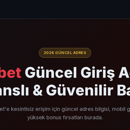
2026 GÜNCEL ADRES
bet
Güncel Giriş A
anslı & Güvenilir B
t'e kesintisiz erişim için güncel adres bilgisi, mobil g
yüksek bonus fırsatları burada.