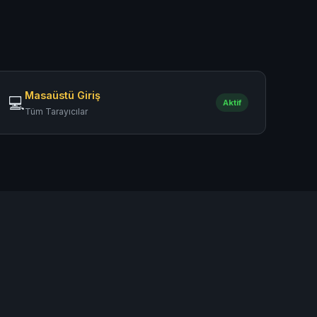
Masaüstü Giriş
💻
Aktif
Tüm Tarayıcılar