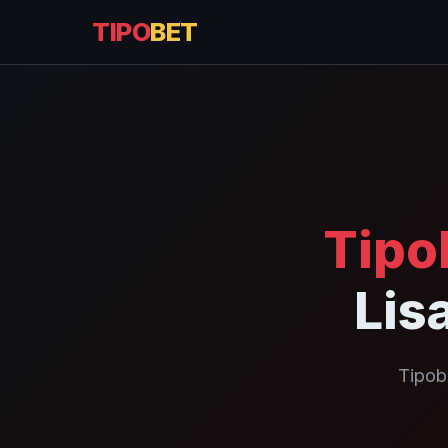
TIPO
BET
Tipo
Lis
Tipobe