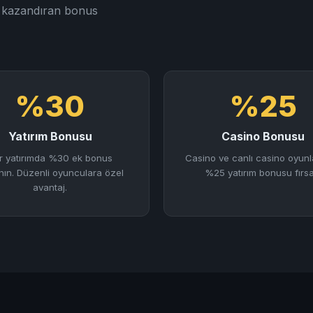
da kazandıran bonus
%30
%25
Yatırım Bonusu
Casino Bonusu
r yatırımda %30 ek bonus
Casino ve canlı casino oyunla
ın. Düzenli oyunculara özel
%25 yatırım bonusu fırsat
avantaj.