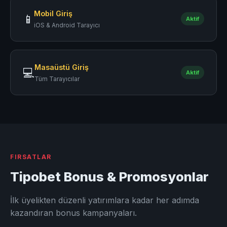
Mobil Giriş
📱
Aktif
iOS & Android Tarayıcı
Masaüstü Giriş
💻
Aktif
Tüm Tarayıcılar
FIRSATLAR
Tipobet Bonus & Promosyonlar
İlk üyelikten düzenli yatırımlara kadar her adımda
kazandıran bonus kampanyaları.