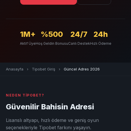
1M+
%500
24/7
24h
Aktif Üye
Hoş Geldin Bonusu
Canlı Destek
Hızlı Ödeme
Anasayfa
›
Tipobet Giriş
›
Güncel Adres 2026
NEDEN TIPOBET?
Güvenilir Bahisin Adresi
Lisanslı altyapı, hızlı ödeme ve geniş oyun
seçenekleriyle Tipobet farkını yaşayın.