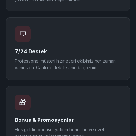
💬
7/24 Destek
Profesyonel müşteri hizmetleri ekibimiz her zaman
yanınızda. Canlı destek ile anında çözüm.
🎁
Bonus & Promosyonlar
Hoş geldin bonusu, yatırım bonusları ve özel