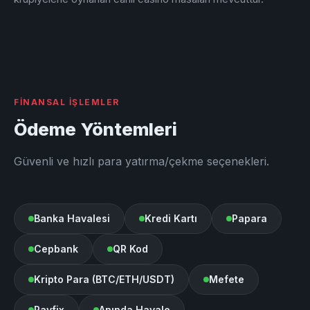
FINANSAL İŞLEMLER
Ödeme Yöntemleri
Güvenli ve hızlı para yatırma/çekme seçenekleri.
Banka Havalesi
Kredi Kartı
Papara
Cepbank
QR Kod
Kripto Para (BTC/ETH/USDT)
Mefete
Payfix
Anında Havale