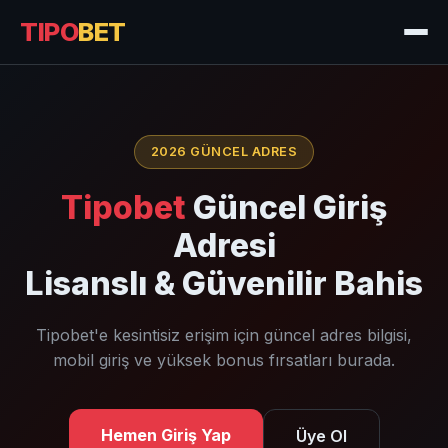
TIPO
BET
2026 GÜNCEL ADRES
Tipobet
Güncel Giriş
Adresi
Lisanslı & Güvenilir Bahis
Tipobet'e kesintisiz erişim için güncel adres bilgisi,
mobil giriş ve yüksek bonus fırsatları burada.
Hemen Giriş Yap
Üye Ol