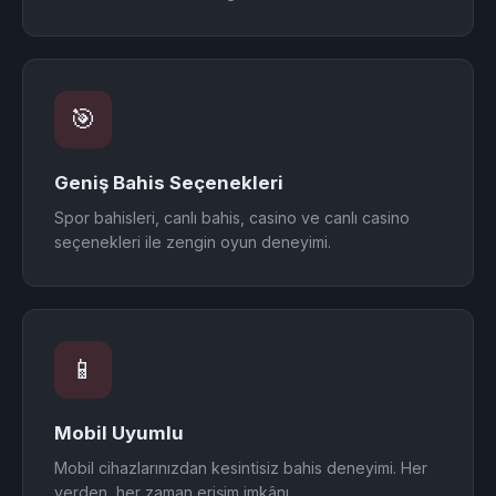
🎯
Geniş Bahis Seçenekleri
Spor bahisleri, canlı bahis, casino ve canlı casino
seçenekleri ile zengin oyun deneyimi.
📱
Mobil Uyumlu
Mobil cihazlarınızdan kesintisiz bahis deneyimi. Her
yerden, her zaman erişim imkânı.