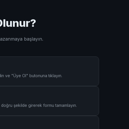
Olunur?
kazanmaya başlayın.
din ve "Üye Ol" butonuna tıklayın.
zi doğru şekilde girerek formu tamamlayın.