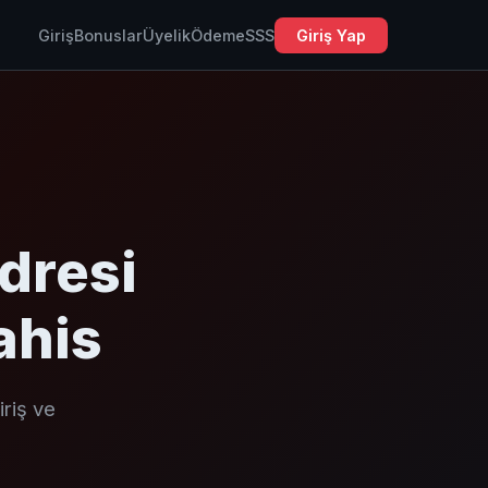
Giriş
Bonuslar
Üyelik
Ödeme
SSS
Giriş Yap
dresi
ahis
iriş ve