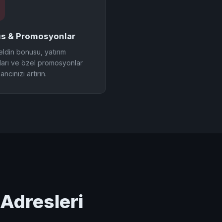
s & Promosyonlar
ldin bonusu, yatırım
arı ve özel promosyonlar
ancınızı artırın.
 Adresleri