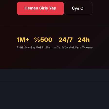
Hemen Giriş Yap
Üye Ol
1M+
%500
24/7
24h
Aktif Üye
Hoş Geldin Bonusu
Canlı Destek
Hızlı Ödeme