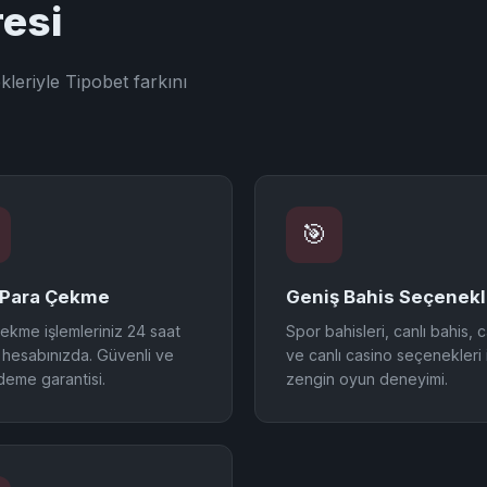
resi
kleriyle Tipobet farkını
🎯
ı Para Çekme
Geniş Bahis Seçenekl
ekme işlemleriniz 24 saat
Spor bahisleri, canlı bahis, 
 hesabınızda. Güvenli ve
ve canlı casino seçenekleri 
ödeme garantisi.
zengin oyun deneyimi.