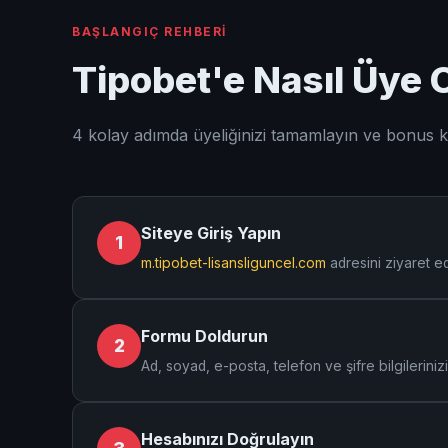
BAŞLANGIÇ REHBERI
Tipobet'e Nasıl Üye 
4 kolay adımda üyeliğinizi tamamlayın ve bonus 
Siteye Giriş Yapın
1
m.tipobet-lisansliguncel.com
adresini ziyaret e
Formu Doldurun
2
Ad, soyad, e-posta, telefon ve şifre bilgilerini
Hesabınızı Doğrulayın