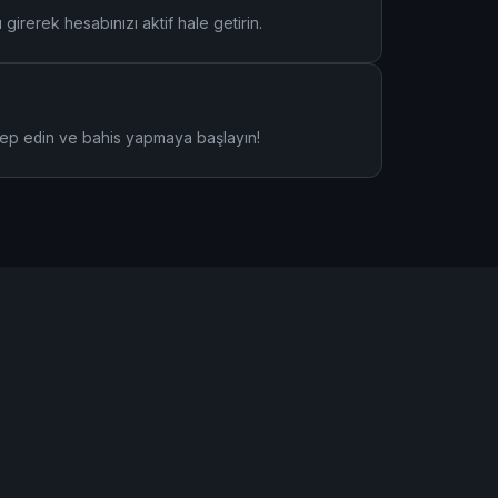
rerek hesabınızı aktif hale getirin.
alep edin ve bahis yapmaya başlayın!