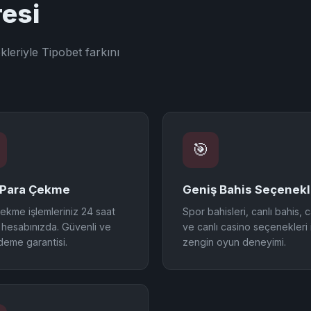
resi
kleriyle Tipobet farkını
🎯
ı Para Çekme
Geniş Bahis Seçenekl
ekme işlemleriniz 24 saat
Spor bahisleri, canlı bahis, 
 hesabınızda. Güvenli ve
ve canlı casino seçenekleri 
ödeme garantisi.
zengin oyun deneyimi.