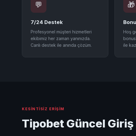
💬
🎁
7/24 Destek
Bonu
Profesyonel müşteri hizmetleri
Hoş ge
ekibimiz her zaman yanınızda.
bonusl
Canlı destek ile anında çözüm.
ile kaz
KESINTISIZ ERIŞIM
Tipobet Güncel Giriş