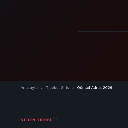
Anasayfa
›
Tipobet Giriş
›
Güncel Adres 2026
NEDEN TIPOBET?