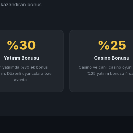
da kazandıran bonus
%30
%25
Yatırım Bonusu
Casino Bonusu
r yatırımda %30 ek bonus
Casino ve canlı casino oyunla
ın. Düzenli oyunculara özel
%25 yatırım bonusu fırsat
avantaj.