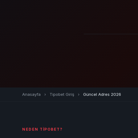
Anasayfa
›
Tipobet Giriş
›
Güncel Adres 2026
NEDEN TIPOBET?