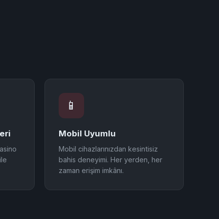
📱
eri
Mobil Uyumlu
casino
Mobil cihazlarınızdan kesintisiz
ile
bahis deneyimi. Her yerden, her
zaman erişim imkânı.