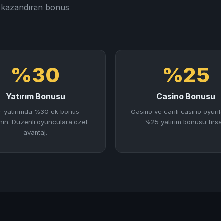
da kazandıran bonus
%30
%25
Yatırım Bonusu
Casino Bonusu
r yatırımda %30 ek bonus
Casino ve canlı casino oyunla
ın. Düzenli oyunculara özel
%25 yatırım bonusu fırsat
avantaj.