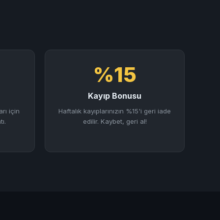
%15
Kayıp Bonusu
rı için
Haftalık kayıplarınızın %15'i geri iade
ı.
edilir. Kaybet, geri al!