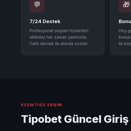
💬
🎁
7/24 Destek
Bonu
Profesyonel müşteri hizmetleri
Hoş ge
ekibimiz her zaman yanınızda.
bonusl
Canlı destek ile anında çözüm.
ile kaz
KESINTISIZ ERIŞIM
Tipobet Güncel Giriş