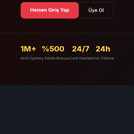
Hemen Giriş Yap
Üye Ol
1M+
%500
24/7
24h
Aktif Üye
Hoş Geldin Bonusu
Canlı Destek
Hızlı Ödeme