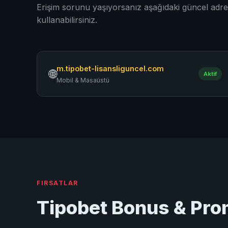
Erişim sorunu yaşıyorsanız aşağıdaki güncel adre
kullanabilirsiniz.
m.tipobet-lisansliguncel.com
🌐
Aktif
Mobil & Masaüstü
FIRSATLAR
Tipobet Bonus & Pr