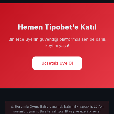
butonuna tıklayın. Formu doldurup e-posta/SMS
doğrulamasını tamamladıktan sonra hesabınız aktif
olur; bu işlem yalnızca birkaç dakika sürer.
Hemen Tipobet'e Katıl
Binlerce üyenin güvendiği platformda sen de bahis
keyfini yaşa!
Ücretsiz Üye Ol
⚠️
Sorumlu Oyun:
Bahis oynamak bağımlılık yapabilir. Lütfen
sorumlu oynayın. Bu site yalnızca 18 yaş ve üzeri bireyler