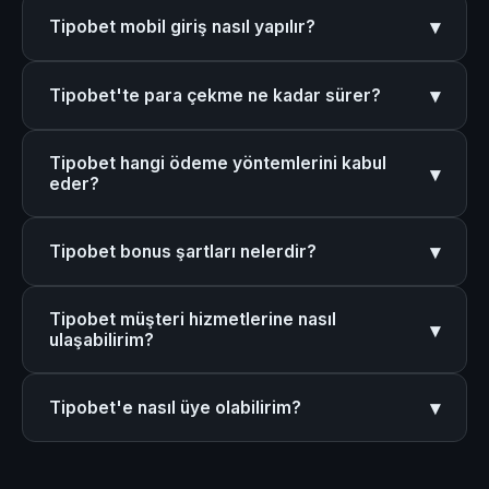
Tipobet'in 2026 güncel giriş adresi m.tipobet-
ön planda tutar. Yıllardır kesintisiz hizmet veren
▾
Tipobet mobil giriş nasıl yapılır?
lisansliguncel.com'dur. Adres değişikliklerinden
platform, şeffaf işlem politikaları ile güven oluşturur.
haberdar olmak için bu sayfayı sık kullanılanlara
Tipobet mobil giriş için https://m.tipobet-
ekleyebilirsiniz.
▾
Tipobet'te para çekme ne kadar sürer?
lisansliguncel.com/ adresini mobil tarayıcınızdan
ziyaret edin. Responsive tasarım sayesinde tüm
Tipobet'te para çekme işlemleri genellikle 24 saat
işlemlerinizi telefonunuzdan kolayca yapabilirsiniz;
Tipobet hangi ödeme yöntemlerini kabul
içinde tamamlanır. Kimlik doğrulaması tamamlanmış
▾
uygulama indirmenize gerek yoktur.
eder?
kullanıcılar için bu süre çok daha kısa olabilmektedir.
Tipobet; banka havalesi, kredi kartı, Papara,
▾
Tipobet bonus şartları nelerdir?
Cepbank, QR kod, Payfix, Mefete ve kripto para
(BTC, ETH, USDT) dahil birçok ödeme yöntemini
Tipobet'te her bonus için farklı çevirme şartları
destekler. Tüm finansal işlemler SSL güvenlik
Tipobet müşteri hizmetlerine nasıl
bulunur. Hoş geldin bonusu, yatırım bonusları ve
▾
sertifikası ile korunur.
ulaşabilirim?
kayıp bonusu gibi kampanyaların şartları platform
üzerinde şeffaf biçimde yayınlanmaktadır. Bonusu
Tipobet müşteri hizmetlerine 7/24 canlı destek, e-
talep etmeden önce ilgili şartları okumanız önerilir.
▾
Tipobet'e nasıl üye olabilirim?
posta veya sosyal medya kanalları aracılığıyla
ulaşabilirsiniz. Türkçe destek ekibi tüm sorularınızı
Tipobet'e üye olmak için https://m.tipobet-
hızlıca yanıtlar.
lisansliguncel.com/ adresini ziyaret ederek "Üye Ol"