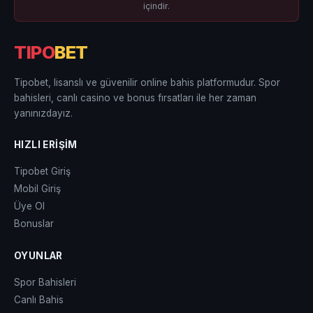
içindir.
TIPO
BET
Tipobet, lisanslı ve güvenilir online bahis platformudur. Spor
bahisleri, canlı casino ve bonus fırsatları ile her zaman
yanınızdayız.
HIZLI ERIŞIM
Tipobet Giriş
Mobil Giriş
Üye Ol
Bonuslar
OYUNLAR
Spor Bahisleri
Canlı Bahis