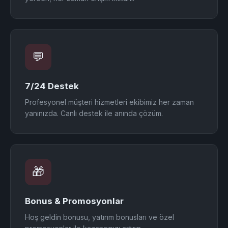
💬
7/24 Destek
Profesyonel müşteri hizmetleri ekibimiz her zaman
yanınızda. Canlı destek ile anında çözüm.
🎁
Bonus & Promosyonlar
Hoş geldin bonusu, yatırım bonusları ve özel