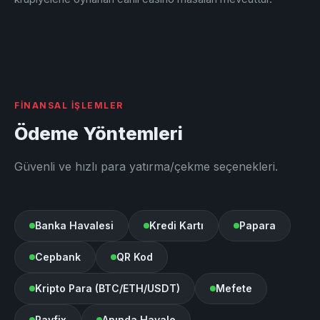
FINANSAL İŞLEMLER
Ödeme Yöntemleri
Güvenli ve hızlı para yatırma/çekme seçenekleri.
Banka Havalesi
Kredi Kartı
Papara
Cepbank
QR Kod
Kripto Para (BTC/ETH/USDT)
Mefete
Payfix
Anında Havale