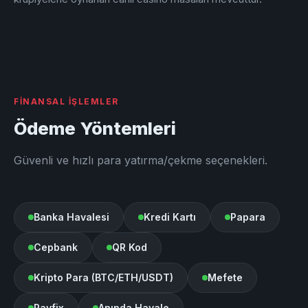
FINANSAL İŞLEMLER
Ödeme Yöntemleri
Güvenli ve hızlı para yatırma/çekme seçenekleri.
Banka Havalesi
Kredi Kartı
Papara
Cepbank
QR Kod
Kripto Para (BTC/ETH/USDT)
Mefete
Payfix
Anında Havale