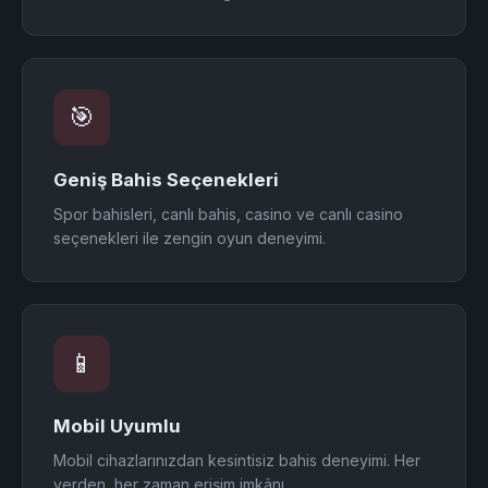
🎯
Geniş Bahis Seçenekleri
Spor bahisleri, canlı bahis, casino ve canlı casino
seçenekleri ile zengin oyun deneyimi.
📱
Mobil Uyumlu
Mobil cihazlarınızdan kesintisiz bahis deneyimi. Her
yerden, her zaman erişim imkânı.