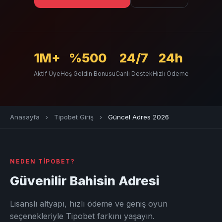
1M+
%500
24/7
24h
Aktif Üye
Hoş Geldin Bonusu
Canlı Destek
Hızlı Ödeme
Anasayfa
›
Tipobet Giriş
›
Güncel Adres 2026
NEDEN TIPOBET?
Güvenilir Bahisin Adresi
Lisanslı altyapı, hızlı ödeme ve geniş oyun
seçenekleriyle Tipobet farkını yaşayın.