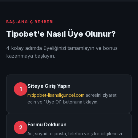
BAŞLANGIÇ REHBERI
Tipobet'e Nasıl Üye Olunur?
4 kolay adımda üyeliğinizi tamamlayın ve bonus
kazanmaya başlayın.
Siteye Giriş Yapın
1
m.tipobet-lisansliguncel.com
adresini ziyaret
edin ve "Üye Ol" butonuna tıklayın.
Formu Doldurun
2
Ad, soyad, e-posta, telefon ve şifre bilgilerinizi