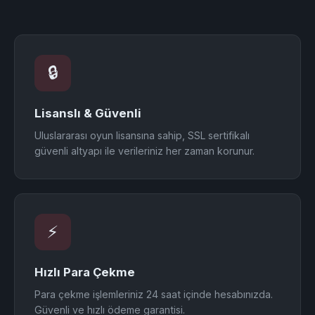
🔒
Lisanslı & Güvenli
Uluslararası oyun lisansına sahip, SSL sertifikalı
güvenli altyapı ile verileriniz her zaman korunur.
⚡
Hızlı Para Çekme
Para çekme işlemleriniz 24 saat içinde hesabınızda.
Güvenli ve hızlı ödeme garantisi.