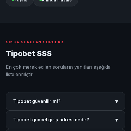
SIKÇA SORULAN SORULAR
Tipobet SSS
En çok merak edilen soruların yanıtları aşağıda
listelenmiştir.
▾
Tipobet güvenilir mi?
Evet, Tipobet uluslararası lisansa sahip güvenilir bir
▾
Tipobet güncel giriş adresi nedir?
bahis platformudur. SSL sertifikası ile korunan
altyapısı ve düzenli denetimlerle kullanıcı güvenliğini