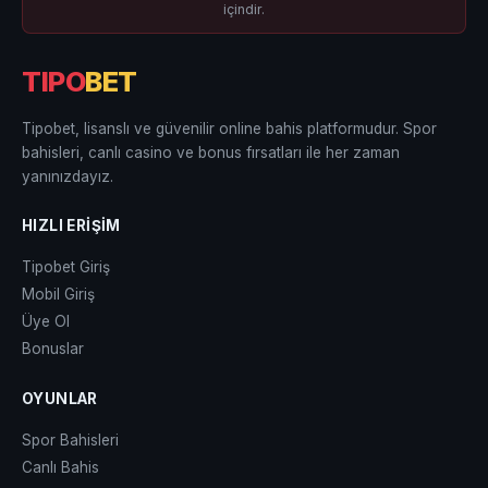
içindir.
TIPO
BET
Tipobet, lisanslı ve güvenilir online bahis platformudur. Spor
bahisleri, canlı casino ve bonus fırsatları ile her zaman
yanınızdayız.
HIZLI ERIŞIM
Tipobet Giriş
Mobil Giriş
Üye Ol
Bonuslar
OYUNLAR
Spor Bahisleri
Canlı Bahis