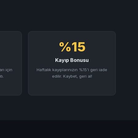
%15
Kayıp Bonusu
rı için
Haftalık kayıplarınızın %15'i geri iade
ı.
edilir. Kaybet, geri al!