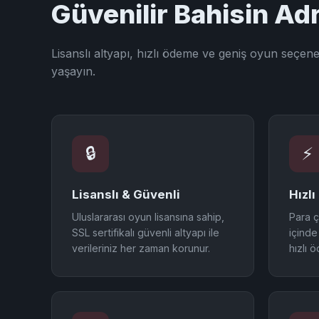
Güvenilir Bahisin Ad
Lisanslı altyapı, hızlı ödeme ve geniş oyun seçene
yaşayın.
🔒
⚡
Lisanslı & Güvenli
Hızl
Uluslararası oyun lisansına sahip,
Para ç
SSL sertifikalı güvenli altyapı ile
içinde
verileriniz her zaman korunur.
hızlı 