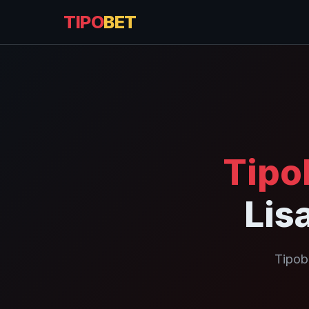
TIPO
BET
Tipo
Lis
Tipobe