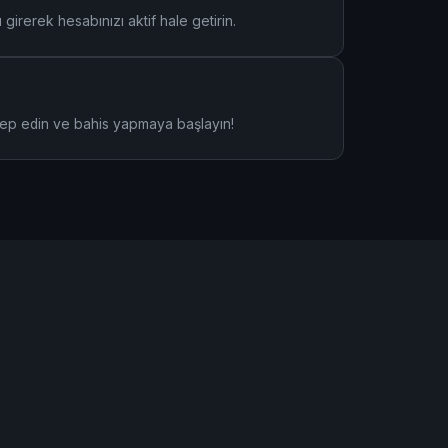
rerek hesabınızı aktif hale getirin.
alep edin ve bahis yapmaya başlayın!