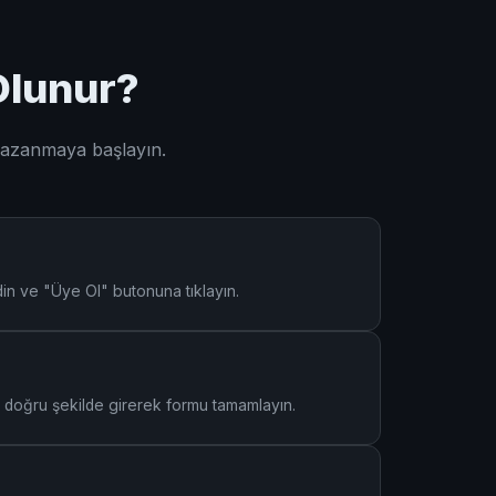
Olunur?
kazanmaya başlayın.
din ve "Üye Ol" butonuna tıklayın.
zi doğru şekilde girerek formu tamamlayın.