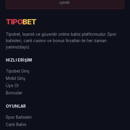
içindir.
TIPO
BET
Tipobet, lisanslı ve güvenilir online bahis platformudur. Spor
bahisleri, canlı casino ve bonus fırsatları ile her zaman
yanınızdayız.
HIZLI ERIŞIM
Tipobet Giriş
Mobil Giriş
Üye Ol
Bonuslar
OYUNLAR
Spor Bahisleri
Canlı Bahis