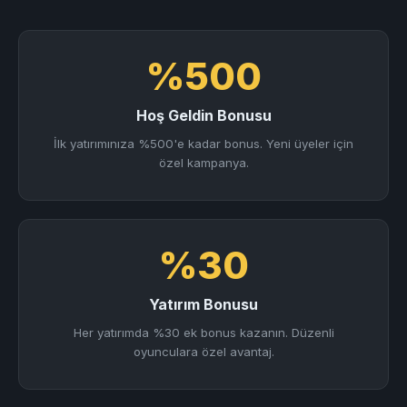
%500
Hoş Geldin Bonusu
İlk yatırımınıza %500'e kadar bonus. Yeni üyeler için
özel kampanya.
%30
Yatırım Bonusu
Her yatırımda %30 ek bonus kazanın. Düzenli
oyunculara özel avantaj.