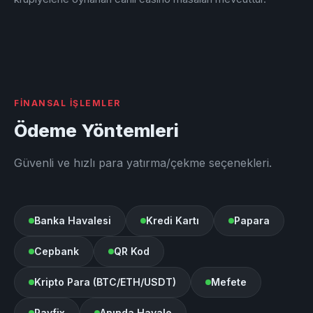
FINANSAL İŞLEMLER
Ödeme Yöntemleri
Güvenli ve hızlı para yatırma/çekme seçenekleri.
Banka Havalesi
Kredi Kartı
Papara
Cepbank
QR Kod
Kripto Para (BTC/ETH/USDT)
Mefete
Payfix
Anında Havale