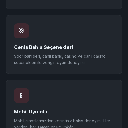
🎯
Geniş Bahis Seçenekleri
Spor bahisleri, canlı bahis, casino ve canlı casino
seçenekleri ile zengin oyun deneyimi.
📱
Mobil Uyumlu
Mobil cihazlarınızdan kesintisiz bahis deneyimi. Her
yerden, her zaman erişim imkânı.