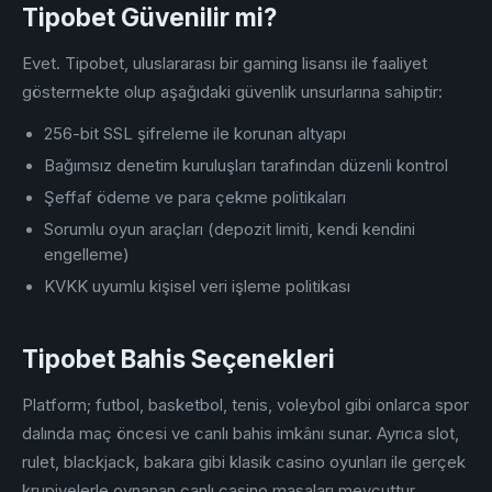
Tipobet Güvenilir mi?
Evet. Tipobet, uluslararası bir gaming lisansı ile faaliyet
göstermekte olup aşağıdaki güvenlik unsurlarına sahiptir:
256-bit SSL şifreleme ile korunan altyapı
Bağımsız denetim kuruluşları tarafından düzenli kontrol
Şeffaf ödeme ve para çekme politikaları
Sorumlu oyun araçları (depozit limiti, kendi kendini
engelleme)
KVKK uyumlu kişisel veri işleme politikası
Tipobet Bahis Seçenekleri
Platform; futbol, basketbol, tenis, voleybol gibi onlarca spor
dalında maç öncesi ve canlı bahis imkânı sunar. Ayrıca slot,
rulet, blackjack, bakara gibi klasik casino oyunları ile gerçek
krupiyelerle oynanan canlı casino masaları mevcuttur.