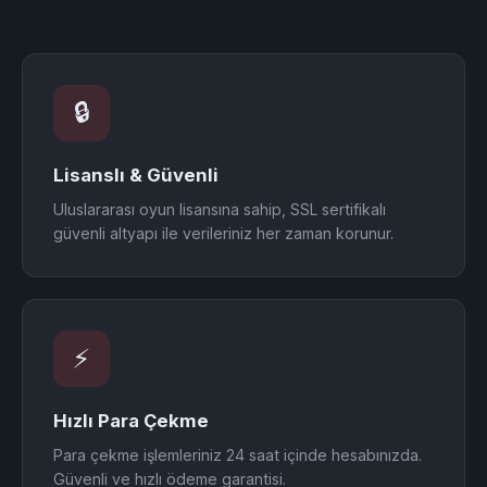
🔒
Lisanslı & Güvenli
Uluslararası oyun lisansına sahip, SSL sertifikalı
güvenli altyapı ile verileriniz her zaman korunur.
⚡
Hızlı Para Çekme
Para çekme işlemleriniz 24 saat içinde hesabınızda.
Güvenli ve hızlı ödeme garantisi.