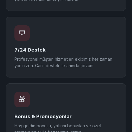
💬
7/24 Destek
Profesyonel müşteri hizmetleri ekibimiz her zaman
yanınızda. Canlı destek ile anında çözüm.
🎁
Bonus & Promosyonlar
Hoş geldin bonusu, yatırım bonusları ve özel