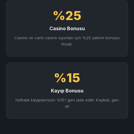
%25
Casino Bonusu
Casino ve canlı casino oyunları için %25 yatırım bonusu
fırsatı.
%15
Kayıp Bonusu
Haftalık kayıplarınızın %15'i geri iade edilir. Kaybet, geri
al!