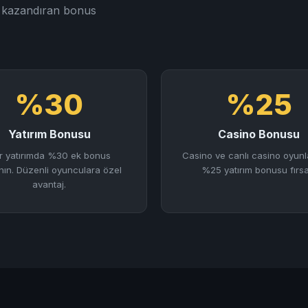
da kazandıran bonus
%30
%25
Yatırım Bonusu
Casino Bonusu
r yatırımda %30 ek bonus
Casino ve canlı casino oyunla
ın. Düzenli oyunculara özel
%25 yatırım bonusu fırsat
avantaj.