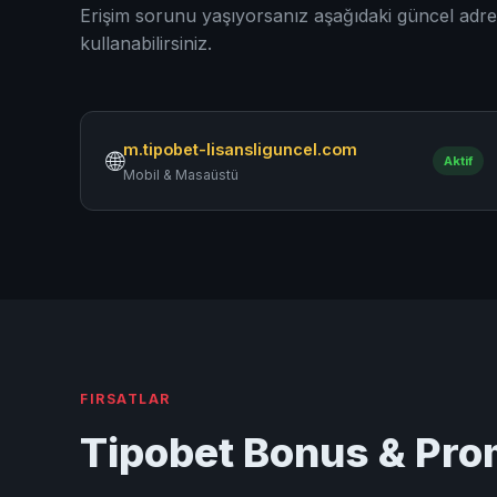
Erişim sorunu yaşıyorsanız aşağıdaki güncel adre
kullanabilirsiniz.
m.tipobet-lisansliguncel.com
🌐
Aktif
Mobil & Masaüstü
FIRSATLAR
Tipobet Bonus & Pr