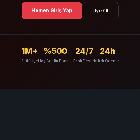
Hemen Giriş Yap
Üye Ol
1M+
%500
24/7
24h
Aktif Üye
Hoş Geldin Bonusu
Canlı Destek
Hızlı Ödeme