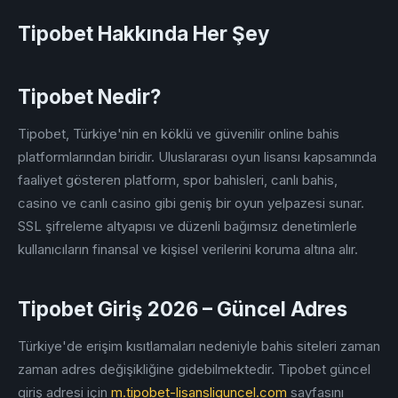
Tipobet Hakkında Her Şey
Tipobet Nedir?
Tipobet, Türkiye'nin en köklü ve güvenilir online bahis
platformlarından biridir. Uluslararası oyun lisansı kapsamında
faaliyet gösteren platform, spor bahisleri, canlı bahis,
casino ve canlı casino gibi geniş bir oyun yelpazesi sunar.
SSL şifreleme altyapısı ve düzenli bağımsız denetimlerle
kullanıcıların finansal ve kişisel verilerini koruma altına alır.
Tipobet Giriş 2026 – Güncel Adres
Türkiye'de erişim kısıtlamaları nedeniyle bahis siteleri zaman
zaman adres değişikliğine gidebilmektedir. Tipobet güncel
giriş adresi için
m.tipobet-lisansliguncel.com
sayfasını