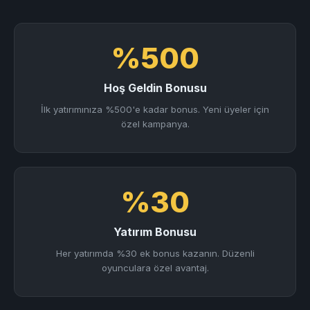
%500
Hoş Geldin Bonusu
İlk yatırımınıza %500'e kadar bonus. Yeni üyeler için
özel kampanya.
%30
Yatırım Bonusu
Her yatırımda %30 ek bonus kazanın. Düzenli
oyunculara özel avantaj.