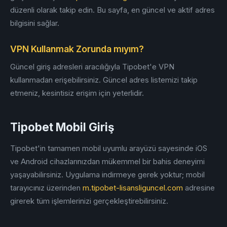
düzenli olarak takip edin. Bu sayfa, en güncel ve aktif adres
bilgisini sağlar.
VPN Kullanmak Zorunda mıyım?
Güncel giriş adresleri aracılığıyla Tipobet'e VPN
kullanmadan erişebilirsiniz. Güncel adres listemizi takip
etmeniz, kesintisiz erişim için yeterlidir.
Tipobet Mobil Giriş
Tipobet'in tamamen mobil uyumlu arayüzü sayesinde iOS
ve Android cihazlarınızdan mükemmel bir bahis deneyimi
yaşayabilirsiniz. Uygulama indirmeye gerek yoktur; mobil
tarayıcınız üzerinden
m.tipobet-lisansliguncel.com
adresine
girerek tüm işlemlerinizi gerçekleştirebilirsiniz.