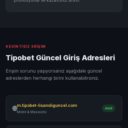
promosyonlar ile kazancınızı artırın.
KESINTISIZ ERIŞIM
Tipobet Güncel Giriş Adresleri
Erişim sorunu yaşıyorsanız aşağıdaki güncel
adreslerden herhangi birini kullanabilirsiniz.
m.tipobet-lisansliguncel.com
🌐
Aktif
Mobil & Masaüstü