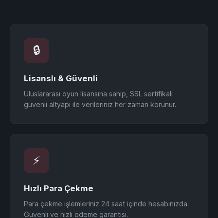
🔒
Lisanslı & Güvenli
Uluslararası oyun lisansına sahip, SSL sertifikalı
güvenli altyapı ile verileriniz her zaman korunur.
⚡
Hızlı Para Çekme
Para çekme işlemleriniz 24 saat içinde hesabınızda.
Güvenli ve hızlı ödeme garantisi.