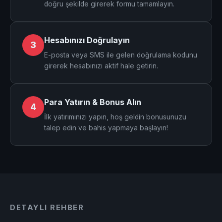
doğru şekilde girerek formu tamamlayın.
Hesabınızı Doğrulayın
3
E-posta veya SMS ile gelen doğrulama kodunu
girerek hesabınızı aktif hale getirin.
Para Yatırın & Bonus Alın
4
İlk yatırımınızı yapın, hoş geldin bonusunuzu
talep edin ve bahis yapmaya başlayın!
DETAYLI REHBER