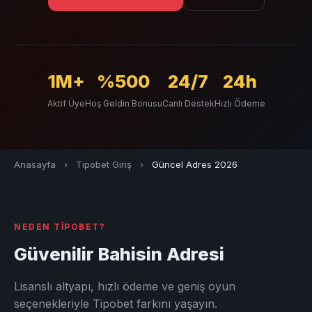
1M+
%500
24/7
24h
Aktif Üye
Hoş Geldin Bonusu
Canlı Destek
Hızlı Ödeme
Anasayfa
›
Tipobet Giriş
›
Güncel Adres 2026
NEDEN TIPOBET?
Güvenilir Bahisin Adresi
Lisanslı altyapı, hızlı ödeme ve geniş oyun
seçenekleriyle Tipobet farkını yaşayın.