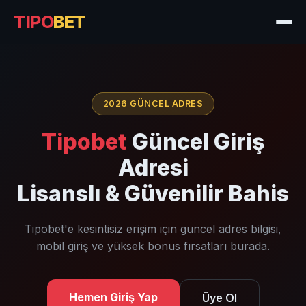
TIPO
BET
2026 GÜNCEL ADRES
Tipobet
Güncel Giriş
Adresi
Lisanslı & Güvenilir Bahis
Tipobet'e kesintisiz erişim için güncel adres bilgisi,
mobil giriş ve yüksek bonus fırsatları burada.
Hemen Giriş Yap
Üye Ol