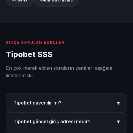
SIKÇA SORULAN SORULAR
Tipobet SSS
En çok merak edilen soruların yanıtları aşağıda
listelenmiştir.
▾
Tipobet güvenilir mi?
Evet, Tipobet uluslararası lisansa sahip güvenilir bir
▾
Tipobet güncel giriş adresi nedir?
bahis platformudur. SSL sertifikası ile korunan
altyapısı ve düzenli denetimlerle kullanıcı güvenliğini