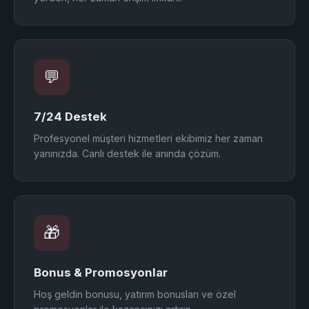
💬
7/24 Destek
Profesyonel müşteri hizmetleri ekibimiz her zaman
yanınızda. Canlı destek ile anında çözüm.
🎁
Bonus & Promosyonlar
Hoş geldin bonusu, yatırım bonusları ve özel