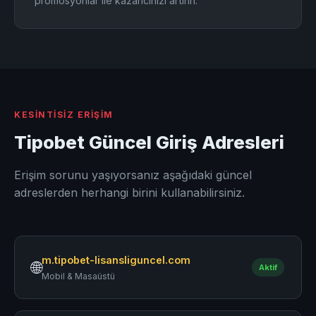
promosyonlar ile kazancınızı artırın.
KESINTISIZ ERIŞIM
Tipobet Güncel Giriş Adresleri
Erişim sorunu yaşıyorsanız aşağıdaki güncel
adreslerden herhangi birini kullanabilirsiniz.
m.tipobet-lisansliguncel.com
🌐
Aktif
Mobil & Masaüstü