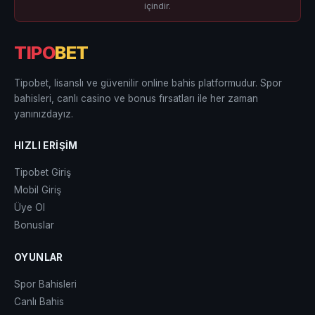
içindir.
TIPO
BET
Tipobet, lisanslı ve güvenilir online bahis platformudur. Spor
bahisleri, canlı casino ve bonus fırsatları ile her zaman
yanınızdayız.
HIZLI ERIŞIM
Tipobet Giriş
Mobil Giriş
Üye Ol
Bonuslar
OYUNLAR
Spor Bahisleri
Canlı Bahis