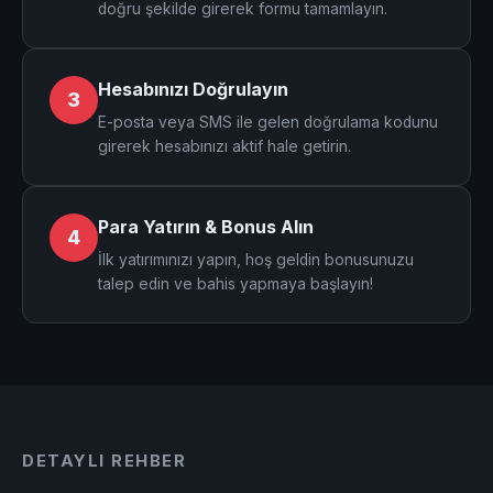
doğru şekilde girerek formu tamamlayın.
Hesabınızı Doğrulayın
3
E-posta veya SMS ile gelen doğrulama kodunu
girerek hesabınızı aktif hale getirin.
Para Yatırın & Bonus Alın
4
İlk yatırımınızı yapın, hoş geldin bonusunuzu
talep edin ve bahis yapmaya başlayın!
DETAYLI REHBER