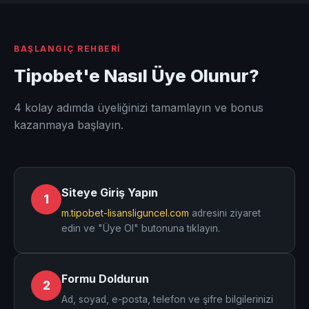
BAŞLANGIÇ REHBERI
Tipobet'e Nasıl Üye Olunur?
4 kolay adımda üyeliğinizi tamamlayın ve bonus
kazanmaya başlayın.
Siteye Giriş Yapın
1
m.tipobet-lisansliguncel.com
adresini ziyaret
edin ve "Üye Ol" butonuna tıklayın.
Formu Doldurun
2
Ad, soyad, e-posta, telefon ve şifre bilgilerinizi