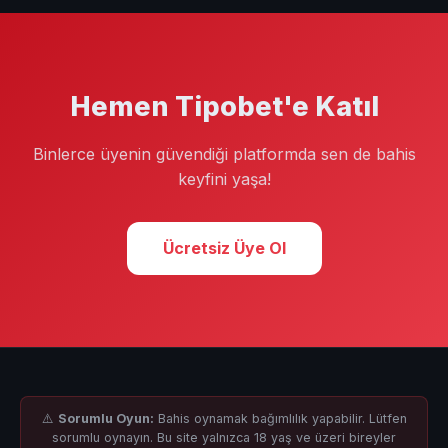
butonuna tıklayın. Formu doldurup e-posta/SMS
doğrulamasını tamamladıktan sonra hesabınız aktif
olur; bu işlem yalnızca birkaç dakika sürer.
Hemen Tipobet'e Katıl
Binlerce üyenin güvendiği platformda sen de bahis
keyfini yaşa!
Ücretsiz Üye Ol
⚠️
Sorumlu Oyun:
Bahis oynamak bağımlılık yapabilir. Lütfen
sorumlu oynayın. Bu site yalnızca 18 yaş ve üzeri bireyler