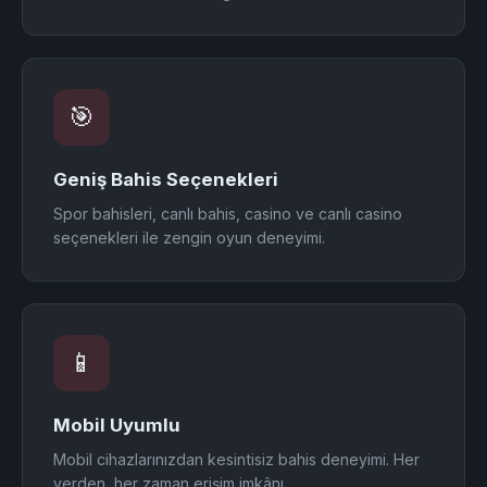
🎯
Geniş Bahis Seçenekleri
Spor bahisleri, canlı bahis, casino ve canlı casino
seçenekleri ile zengin oyun deneyimi.
📱
Mobil Uyumlu
Mobil cihazlarınızdan kesintisiz bahis deneyimi. Her
yerden, her zaman erişim imkânı.