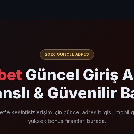
2026 GÜNCEL ADRES
bet
Güncel Giriş A
anslı & Güvenilir B
t'e kesintisiz erişim için güncel adres bilgisi, mobil g
yüksek bonus fırsatları burada.