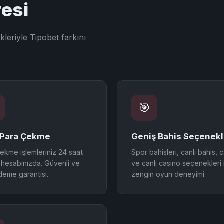
resi
kleriyle Tipobet farkını
🎯
ı Para Çekme
Geniş Bahis Seçenekl
ekme işlemleriniz 24 saat
Spor bahisleri, canlı bahis, 
 hesabınızda. Güvenli ve
ve canlı casino seçenekleri 
ödeme garantisi.
zengin oyun deneyimi.