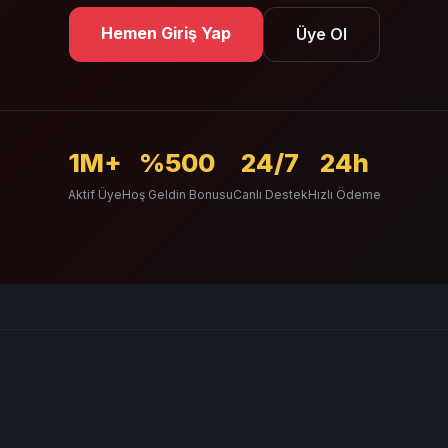
Hemen Giriş Yap
Üye Ol
1M+
%500
24/7
24h
Aktif Üye
Hoş Geldin Bonusu
Canlı Destek
Hızlı Ödeme