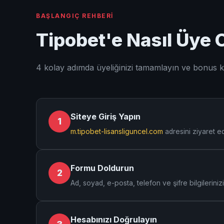
BAŞLANGIÇ REHBERI
Tipobet'e Nasıl Üye 
4 kolay adımda üyeliğinizi tamamlayın ve bonus 
Siteye Giriş Yapın
1
m.tipobet-lisansliguncel.com
adresini ziyaret e
Formu Doldurun
2
Ad, soyad, e-posta, telefon ve şifre bilgilerini
Hesabınızı Doğrulayın