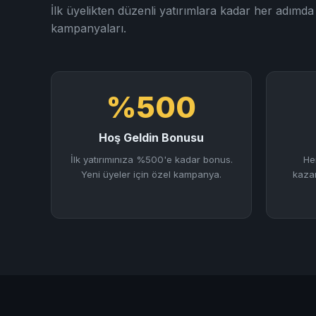
İlk üyelikten düzenli yatırımlara kadar her adım
kampanyaları.
%500
Hoş Geldin Bonusu
İlk yatırımınıza %500'e kadar bonus.
He
Yeni üyeler için özel kampanya.
kazan