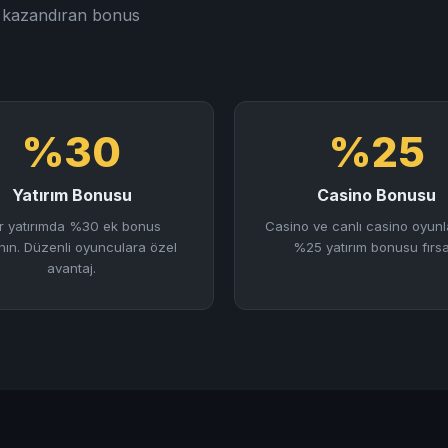
da kazandıran bonus
%30
%25
Yatırım Bonusu
Casino Bonusu
r yatırımda %30 ek bonus
Casino ve canlı casino oyunla
ın. Düzenli oyunculara özel
%25 yatırım bonusu fırsat
avantaj.