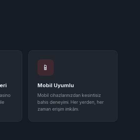
📱
eri
Mobil Uyumlu
casino
Mobil cihazlarınızdan kesintisiz
ile
bahis deneyimi. Her yerden, her
zaman erişim imkânı.