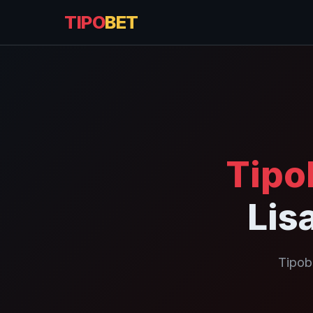
TIPO
BET
Tipo
Lis
Tipobe