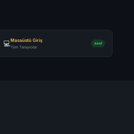
Masaüstü Giriş
💻
Aktif
Tüm Tarayıcılar