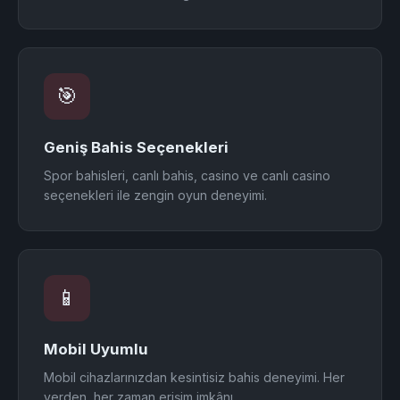
🎯
Geniş Bahis Seçenekleri
Spor bahisleri, canlı bahis, casino ve canlı casino
seçenekleri ile zengin oyun deneyimi.
📱
Mobil Uyumlu
Mobil cihazlarınızdan kesintisiz bahis deneyimi. Her
yerden, her zaman erişim imkânı.