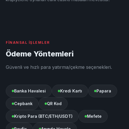
FINANSAL İŞLEMLER
Ödeme Yöntemleri
Güvenli ve hızlı para yatırma/çekme seçenekleri.
Banka Havalesi
Kredi Kartı
Papara
Cepbank
QR Kod
Kripto Para (BTC/ETH/USDT)
Mefete
Payfix
Anında Havale