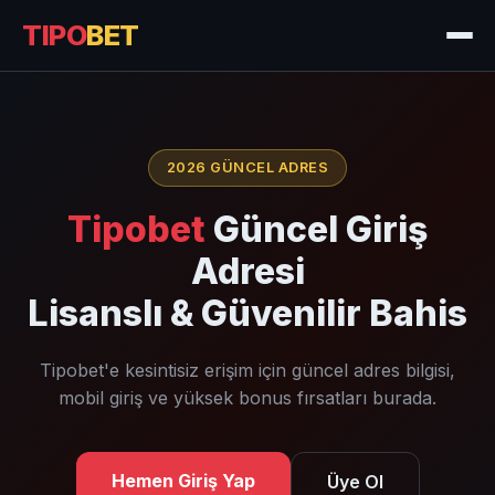
TIPO
BET
2026 GÜNCEL ADRES
Tipobet
Güncel Giriş
Adresi
Lisanslı & Güvenilir Bahis
Tipobet'e kesintisiz erişim için güncel adres bilgisi,
mobil giriş ve yüksek bonus fırsatları burada.
Hemen Giriş Yap
Üye Ol