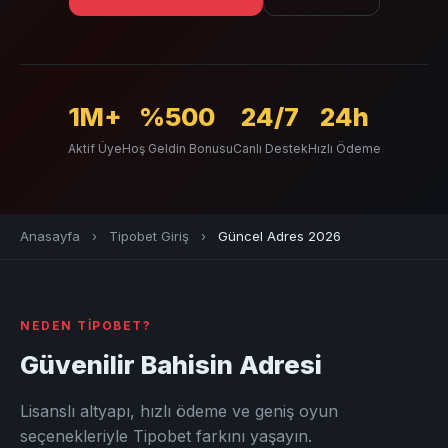
1M+
%500
24/7
24h
Aktif Üye
Hoş Geldin Bonusu
Canlı Destek
Hızlı Ödeme
Anasayfa
›
Tipobet Giriş
›
Güncel Adres 2026
NEDEN TIPOBET?
Güvenilir Bahisin Adresi
Lisanslı altyapı, hızlı ödeme ve geniş oyun
seçenekleriyle Tipobet farkını yaşayın.