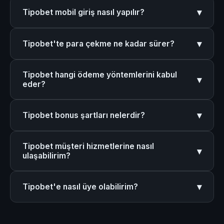
Tipobet'in 2026 güncel giriş adresi m.tipobet-
ön planda tutar. Yıllardır kesintisiz hizmet veren
▾
Tipobet mobil giriş nasıl yapılır?
lisansliguncel.com'dur. Adres değişikliklerinden
platform, şeffaf işlem politikaları ile güven oluşturur.
haberdar olmak için bu sayfayı sık kullanılanlara
Tipobet mobil giriş için https://m.tipobet-
ekleyebilirsiniz.
▾
Tipobet'te para çekme ne kadar sürer?
lisansliguncel.com/ adresini mobil tarayıcınızdan
ziyaret edin. Responsive tasarım sayesinde tüm
Tipobet'te para çekme işlemleri genellikle 24 saat
işlemlerinizi telefonunuzdan kolayca yapabilirsiniz;
Tipobet hangi ödeme yöntemlerini kabul
içinde tamamlanır. Kimlik doğrulaması tamamlanmış
▾
uygulama indirmenize gerek yoktur.
eder?
kullanıcılar için bu süre çok daha kısa olabilmektedir.
Tipobet; banka havalesi, kredi kartı, Papara,
▾
Tipobet bonus şartları nelerdir?
Cepbank, QR kod, Payfix, Mefete ve kripto para
(BTC, ETH, USDT) dahil birçok ödeme yöntemini
Tipobet'te her bonus için farklı çevirme şartları
destekler. Tüm finansal işlemler SSL güvenlik
Tipobet müşteri hizmetlerine nasıl
bulunur. Hoş geldin bonusu, yatırım bonusları ve
▾
sertifikası ile korunur.
ulaşabilirim?
kayıp bonusu gibi kampanyaların şartları platform
üzerinde şeffaf biçimde yayınlanmaktadır. Bonusu
Tipobet müşteri hizmetlerine 7/24 canlı destek, e-
talep etmeden önce ilgili şartları okumanız önerilir.
▾
Tipobet'e nasıl üye olabilirim?
posta veya sosyal medya kanalları aracılığıyla
ulaşabilirsiniz. Türkçe destek ekibi tüm sorularınızı
Tipobet'e üye olmak için https://m.tipobet-
hızlıca yanıtlar.
lisansliguncel.com/ adresini ziyaret ederek "Üye Ol"