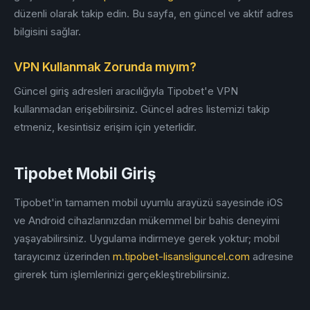
düzenli olarak takip edin. Bu sayfa, en güncel ve aktif adres
bilgisini sağlar.
VPN Kullanmak Zorunda mıyım?
Güncel giriş adresleri aracılığıyla Tipobet'e VPN
kullanmadan erişebilirsiniz. Güncel adres listemizi takip
etmeniz, kesintisiz erişim için yeterlidir.
Tipobet Mobil Giriş
Tipobet'in tamamen mobil uyumlu arayüzü sayesinde iOS
ve Android cihazlarınızdan mükemmel bir bahis deneyimi
yaşayabilirsiniz. Uygulama indirmeye gerek yoktur; mobil
tarayıcınız üzerinden
m.tipobet-lisansliguncel.com
adresine
girerek tüm işlemlerinizi gerçekleştirebilirsiniz.