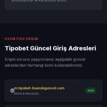
promosyonlar ile kazancınızı artırın.
KESINTISIZ ERIŞIM
Tipobet Güncel Giriş Adresleri
Erişim sorunu yaşıyorsanız aşağıdaki güncel
adreslerden herhangi birini kullanabilirsiniz.
m.tipobet-lisansliguncel.com
🌐
Aktif
Mobil & Masaüstü