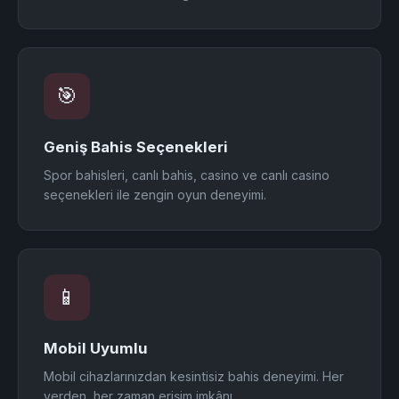
🎯
Geniş Bahis Seçenekleri
Spor bahisleri, canlı bahis, casino ve canlı casino
seçenekleri ile zengin oyun deneyimi.
📱
Mobil Uyumlu
Mobil cihazlarınızdan kesintisiz bahis deneyimi. Her
yerden, her zaman erişim imkânı.