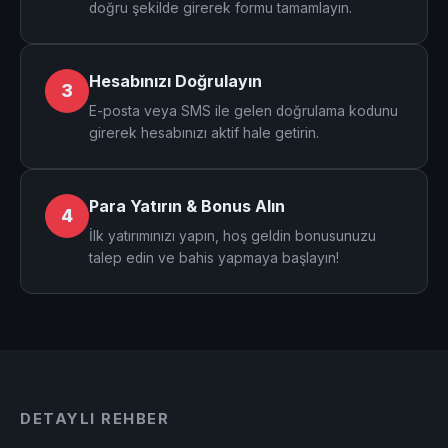
doğru şekilde girerek formu tamamlayın.
Hesabınızı Doğrulayın
3
E-posta veya SMS ile gelen doğrulama kodunu
girerek hesabınızı aktif hale getirin.
Para Yatırın & Bonus Alın
4
İlk yatırımınızı yapın, hoş geldin bonusunuzu
talep edin ve bahis yapmaya başlayın!
DETAYLI REHBER