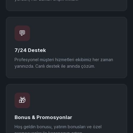
💬
7/24 Destek
Profesyonel müşteri hizmetleri ekibimiz her zaman
yanınızda. Canlı destek ile anında çözüm.
🎁
Bonus & Promosyonlar
Hoş geldin bonusu, yatırım bonusları ve özel