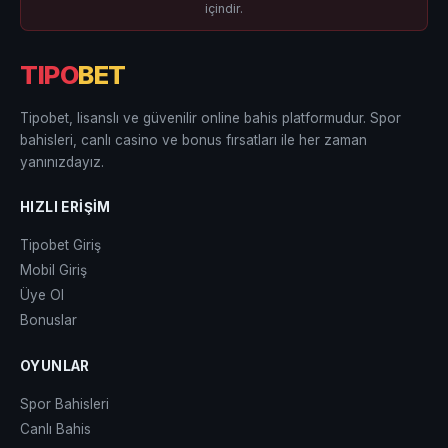
içindir.
TIPO
BET
Tipobet, lisanslı ve güvenilir online bahis platformudur. Spor
bahisleri, canlı casino ve bonus fırsatları ile her zaman
yanınızdayız.
HIZLI ERIŞIM
Tipobet Giriş
Mobil Giriş
Üye Ol
Bonuslar
OYUNLAR
Spor Bahisleri
Canlı Bahis