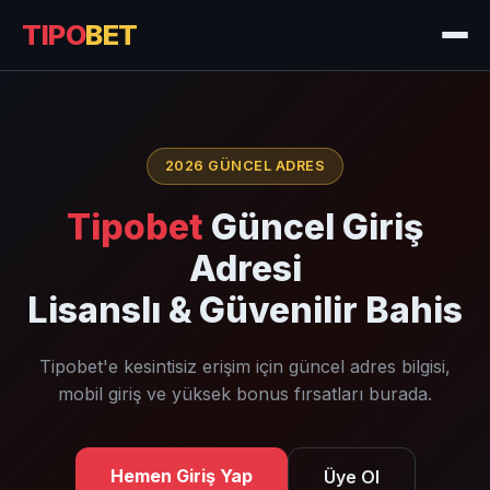
TIPO
BET
2026 GÜNCEL ADRES
Tipobet
Güncel Giriş
Adresi
Lisanslı & Güvenilir Bahis
Tipobet'e kesintisiz erişim için güncel adres bilgisi,
mobil giriş ve yüksek bonus fırsatları burada.
Hemen Giriş Yap
Üye Ol