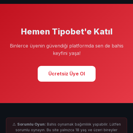
butonuna tıklayın. Formu doldurup e-posta/SMS
doğrulamasını tamamladıktan sonra hesabınız aktif
olur; bu işlem yalnızca birkaç dakika sürer.
Hemen Tipobet'e Katıl
Binlerce üyenin güvendiği platformda sen de bahis
keyfini yaşa!
Ücretsiz Üye Ol
⚠️
Sorumlu Oyun:
Bahis oynamak bağımlılık yapabilir. Lütfen
sorumlu oynayın. Bu site yalnızca 18 yaş ve üzeri bireyler