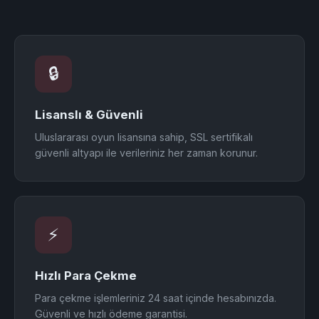
🔒
Lisanslı & Güvenli
Uluslararası oyun lisansına sahip, SSL sertifikalı
güvenli altyapı ile verileriniz her zaman korunur.
⚡
Hızlı Para Çekme
Para çekme işlemleriniz 24 saat içinde hesabınızda.
Güvenli ve hızlı ödeme garantisi.