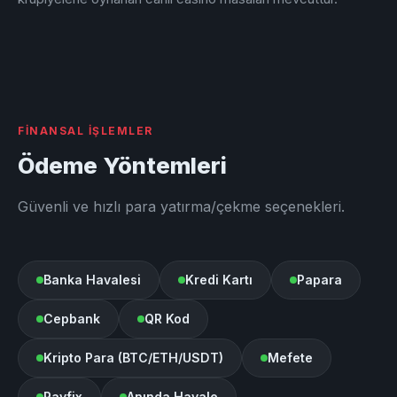
FINANSAL İŞLEMLER
Ödeme Yöntemleri
Güvenli ve hızlı para yatırma/çekme seçenekleri.
Banka Havalesi
Kredi Kartı
Papara
Cepbank
QR Kod
Kripto Para (BTC/ETH/USDT)
Mefete
Payfix
Anında Havale