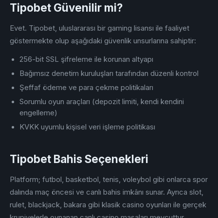
Tipobet Güvenilir mi?
Evet. Tipobet, uluslararası bir gaming lisansı ile faaliyet
göstermekte olup aşağıdaki güvenlik unsurlarına sahiptir:
256-bit SSL şifreleme ile korunan altyapı
Bağımsız denetim kuruluşları tarafından düzenli kontrol
Şeffaf ödeme ve para çekme politikaları
Sorumlu oyun araçları (depozit limiti, kendi kendini
engelleme)
KVKK uyumlu kişisel veri işleme politikası
Tipobet Bahis Seçenekleri
Platform; futbol, basketbol, tenis, voleybol gibi onlarca spor
dalında maç öncesi ve canlı bahis imkânı sunar. Ayrıca slot,
rulet, blackjack, bakara gibi klasik casino oyunları ile gerçek
krupiyelerle oynanan canlı casino masaları mevcuttur.