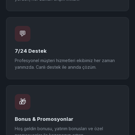
💬
7/24 Destek
Profesyonel müşteri hizmetleri ekibimiz her zaman
yanınızda. Canlı destek ile anında çözüm.
🎁
Bonus & Promosyonlar
Hoş geldin bonusu, yatırım bonusları ve özel