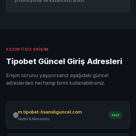
promosyonlar ile kazancınızı artırın.
KESINTISIZ ERIŞIM
Tipobet Güncel Giriş Adresleri
Erişim sorunu yaşıyorsanız aşağıdaki güncel
adreslerden herhangi birini kullanabilirsiniz.
m.tipobet-lisansliguncel.com
🌐
Aktif
Mobil & Masaüstü