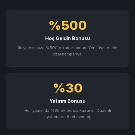
%500
Hoş Geldin Bonusu
İlk yatırımınıza %500'e kadar bonus. Yeni üyeler için
özel kampanya.
%30
Yatırım Bonusu
Her yatırımda %30 ek bonus kazanın. Düzenli
oyunculara özel avantaj.