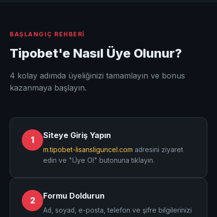
BAŞLANGIÇ REHBERI
Tipobet'e Nasıl Üye Olunur?
4 kolay adımda üyeliğinizi tamamlayın ve bonus
kazanmaya başlayın.
Siteye Giriş Yapın
1
m.tipobet-lisansliguncel.com
adresini ziyaret
edin ve "Üye Ol" butonuna tıklayın.
Formu Doldurun
2
Ad, soyad, e-posta, telefon ve şifre bilgilerinizi