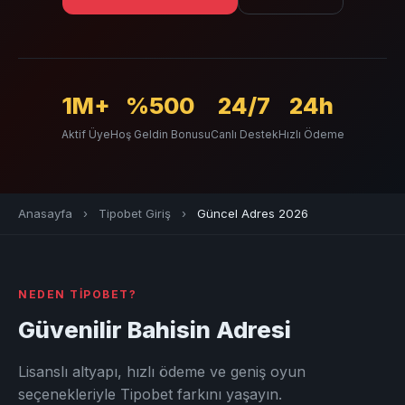
1M+
%500
24/7
24h
Aktif Üye
Hoş Geldin Bonusu
Canlı Destek
Hızlı Ödeme
Anasayfa
›
Tipobet Giriş
›
Güncel Adres 2026
NEDEN TIPOBET?
Güvenilir Bahisin Adresi
Lisanslı altyapı, hızlı ödeme ve geniş oyun
seçenekleriyle Tipobet farkını yaşayın.