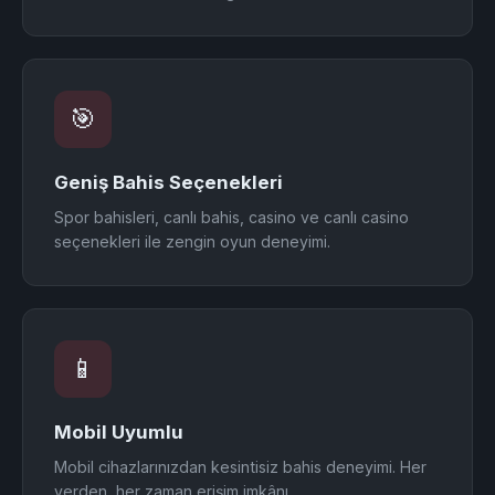
🎯
Geniş Bahis Seçenekleri
Spor bahisleri, canlı bahis, casino ve canlı casino
seçenekleri ile zengin oyun deneyimi.
📱
Mobil Uyumlu
Mobil cihazlarınızdan kesintisiz bahis deneyimi. Her
yerden, her zaman erişim imkânı.