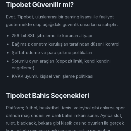
Tipobet Güvenilir mi?
Evet. Tipobet, uluslararası bir gaming lisansı ile faaliyet
göstermekte olup aşağıdaki güvenlik unsurlarına sahiptir:
256-bit SSL şifreleme ile korunan altyapı
Bağımsız denetim kuruluşları tarafından düzenli kontrol
Şeffaf ödeme ve para çekme politikaları
Sorumlu oyun araçları (depozit limiti, kendi kendini
engelleme)
KVKK uyumlu kişisel veri işleme politikası
Tipobet Bahis Seçenekleri
Platform; futbol, basketbol, tenis, voleybol gibi onlarca spor
dalında maç öncesi ve canlı bahis imkânı sunar. Ayrıca slot,
rulet, blackjack, bakara gibi klasik casino oyunları ile gerçek
krupiyelerle oynanan canlı casino masaları mevcuttur.