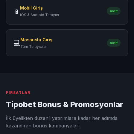
Mobil Giriş
📱
Aktif
iOS & Android Tarayıcı
Masaüstü Giriş
💻
Aktif
Tüm Tarayıcılar
FIRSATLAR
Tipobet Bonus & Promosyonlar
İlk üyelikten düzenli yatırımlara kadar her adımda
kazandıran bonus kampanyaları.