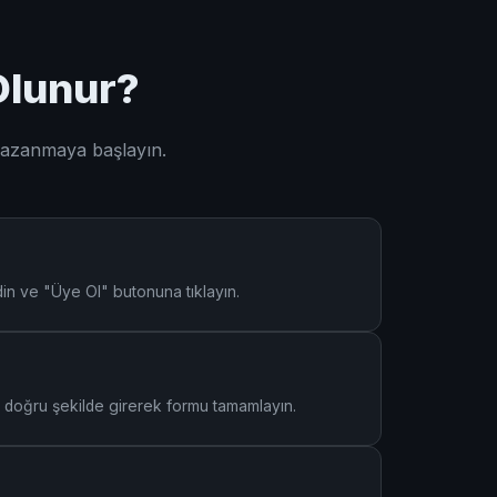
Olunur?
kazanmaya başlayın.
din ve "Üye Ol" butonuna tıklayın.
zi doğru şekilde girerek formu tamamlayın.