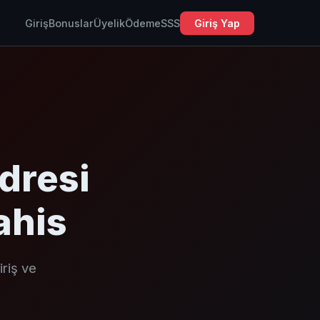
Giriş
Bonuslar
Üyelik
Ödeme
SSS
Giriş Yap
dresi
ahis
iriş ve