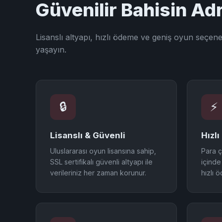
Güvenilir Bahisin Ad
Lisanslı altyapı, hızlı ödeme ve geniş oyun seçene
yaşayın.
🔒
⚡
Lisanslı & Güvenli
Hızl
Uluslararası oyun lisansına sahip,
Para ç
SSL sertifikalı güvenli altyapı ile
içinde
verileriniz her zaman korunur.
hızlı 