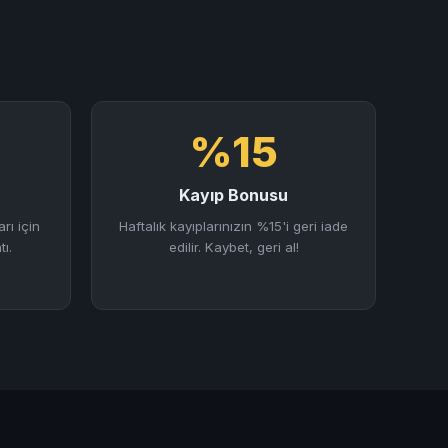
%15
Kayıp Bonusu
rı için
Haftalık kayıplarınızın %15'i geri iade
ı.
edilir. Kaybet, geri al!