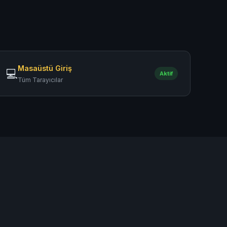
Masaüstü Giriş
💻
Aktif
Tüm Tarayıcılar