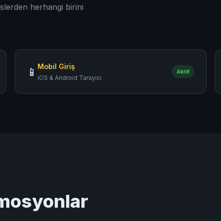
slerden herhangi birini
Mobil Giriş
📱
Aktif
iOS & Android Tarayıcı
omosyonlar