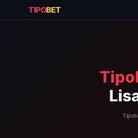
TIPO
BET
Tipo
Lis
Tipobe