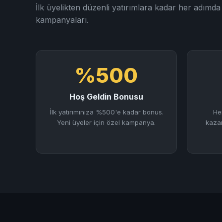
İlk üyelikten düzenli yatırımlara kadar her adım
kampanyaları.
%500
Hoş Geldin Bonusu
İlk yatırımınıza %500'e kadar bonus.
He
Yeni üyeler için özel kampanya.
kazan