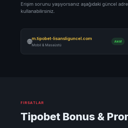
Erişim sorunu yaşıyorsanız aşağıdaki güncel adre
kullanabilirsiniz.
m.tipobet-lisansliguncel.com
🌐
Aktif
Mobil & Masaüstü
FIRSATLAR
Tipobet Bonus & Pr