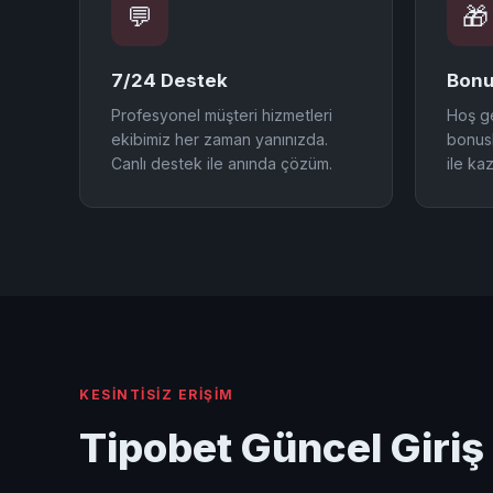
💬
🎁
7/24 Destek
Bonu
Profesyonel müşteri hizmetleri
Hoş ge
ekibimiz her zaman yanınızda.
bonusl
Canlı destek ile anında çözüm.
ile kaz
KESINTISIZ ERIŞIM
Tipobet Güncel Giriş