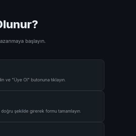
Olunur?
kazanmaya başlayın.
din ve "Üye Ol" butonuna tıklayın.
zi doğru şekilde girerek formu tamamlayın.