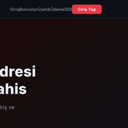
Giriş
Bonuslar
Üyelik
Ödeme
SSS
Giriş Yap
dresi
ahis
iriş ve