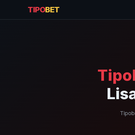
TIPO
BET
Tipo
Lis
Tipobe