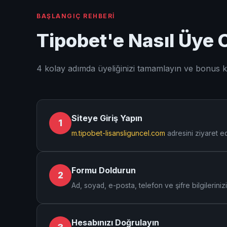
BAŞLANGIÇ REHBERI
Tipobet'e Nasıl Üye 
4 kolay adımda üyeliğinizi tamamlayın ve bonus 
Siteye Giriş Yapın
1
m.tipobet-lisansliguncel.com
adresini ziyaret e
Formu Doldurun
2
Ad, soyad, e-posta, telefon ve şifre bilgilerini
Hesabınızı Doğrulayın