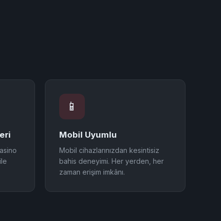
📱
eri
Mobil Uyumlu
casino
Mobil cihazlarınızdan kesintisiz
ile
bahis deneyimi. Her yerden, her
zaman erişim imkânı.