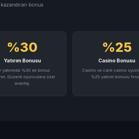
da kazandıran bonus
%30
%25
Yatırım Bonusu
Casino Bonusu
r yatırımda %30 ek bonus
Casino ve canlı casino oyunla
ın. Düzenli oyunculara özel
%25 yatırım bonusu fırsat
avantaj.