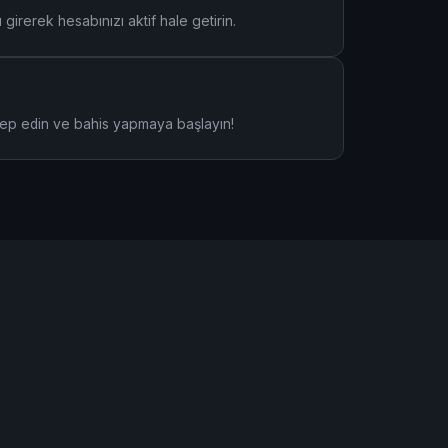
rerek hesabınızı aktif hale getirin.
alep edin ve bahis yapmaya başlayın!