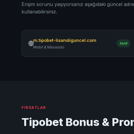
Erişim sorunu yaşıyorsanız aşağıdaki güncel adre
kullanabilirsiniz.
m.tipobet-lisansliguncel.com
🌐
Aktif
Mobil & Masaüstü
FIRSATLAR
Tipobet Bonus & Pr