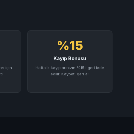
%15
Kayıp Bonusu
rı için
Haftalık kayıplarınızın %15'i geri iade
ı.
edilir. Kaybet, geri al!