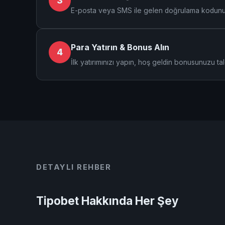
3
E-posta veya SMS ile gelen doğrulama kodunu gi
Para Yatırın & Bonus Alın
4
İlk yatırımınızı yapın, hoş geldin bonusunuzu t
DETAYLI REHBER
Tipobet Hakkında Her Şey