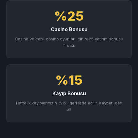
%25
Casino Bonusu
Casino ve canlı casino oyunları için %25 yatırım bonusu
fırsatı.
%15
Kayıp Bonusu
Haftalık kayıplarınızın %15'i geri iade edilir. Kaybet, geri
al!