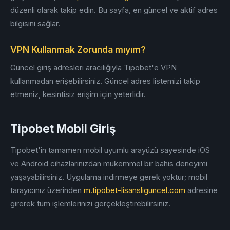
düzenli olarak takip edin. Bu sayfa, en güncel ve aktif adres
bilgisini sağlar.
VPN Kullanmak Zorunda mıyım?
Güncel giriş adresleri aracılığıyla Tipobet'e VPN
kullanmadan erişebilirsiniz. Güncel adres listemizi takip
etmeniz, kesintisiz erişim için yeterlidir.
Tipobet Mobil Giriş
Tipobet'in tamamen mobil uyumlu arayüzü sayesinde iOS
ve Android cihazlarınızdan mükemmel bir bahis deneyimi
yaşayabilirsiniz. Uygulama indirmeye gerek yoktur; mobil
tarayıcınız üzerinden
m.tipobet-lisansliguncel.com
adresine
girerek tüm işlemlerinizi gerçekleştirebilirsiniz.