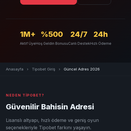
1M+
%500
24/7
24h
Aktif Üye
Hoş Geldin Bonusu
Canlı Destek
Hızlı Ödeme
Anasayfa
›
Tipobet Giriş
›
Güncel Adres 2026
NEDEN TIPOBET?
Güvenilir Bahisin Adresi
Lisanslı altyapı, hızlı ödeme ve geniş oyun
seçenekleriyle Tipobet farkını yaşayın.