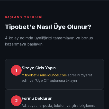
BAŞLANGIÇ REHBERI
Tipobet'e Nasıl Üye Olunur?
4 kolay adımda üyeliğinizi tamamlayın ve bonus
kazanmaya başlayın.
Siteye Giriş Yapın
1
m.tipobet-lisansliguncel.com
adresini ziyaret
edin ve "Üye Ol" butonuna tıklayın.
Formu Doldurun
2
Ad, soyad, e-posta, telefon ve şifre bilgilerinizi