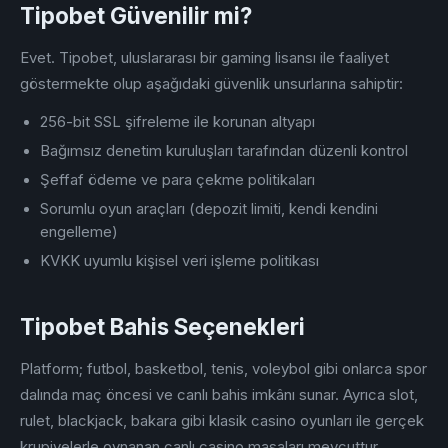
Tipobet Güvenilir mi?
Evet. Tipobet, uluslararası bir gaming lisansı ile faaliyet
göstermekte olup aşağıdaki güvenlik unsurlarına sahiptir:
256-bit SSL şifreleme ile korunan altyapı
Bağımsız denetim kuruluşları tarafından düzenli kontrol
Şeffaf ödeme ve para çekme politikaları
Sorumlu oyun araçları (depozit limiti, kendi kendini
engelleme)
KVKK uyumlu kişisel veri işleme politikası
Tipobet Bahis Seçenekleri
Platform; futbol, basketbol, tenis, voleybol gibi onlarca spor
dalında maç öncesi ve canlı bahis imkânı sunar. Ayrıca slot,
rulet, blackjack, bakara gibi klasik casino oyunları ile gerçek
krupiyelerle oynanan canlı casino masaları mevcuttur.