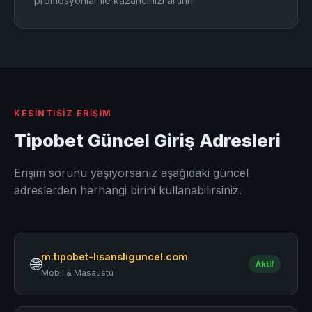
promosyonlar ile kazancınızı artırın.
KESINTISIZ ERIŞIM
Tipobet Güncel Giriş Adresleri
Erişim sorunu yaşıyorsanız aşağıdaki güncel
adreslerden herhangi birini kullanabilirsiniz.
m.tipobet-lisansliguncel.com
🌐
Aktif
Mobil & Masaüstü