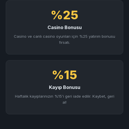
%25
Casino Bonusu
Casino ve canlı casino oyunları için %25 yatırım bonusu
fırsatı.
%15
Kayıp Bonusu
Haftalık kayıplarınızın %15'i geri iade edilir. Kaybet, geri
al!