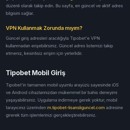
düzenli olarak takip edin. Bu sayfa, en güncel ve aktif adres
bilgisini sağlar.
VPN Kullanmak Zorunda mıyım?
Güncel giriş adresleri aracılığıyla Tipobet'e VPN
kullanmadan erişebilirsiniz. Güncel adres listemizi takip
etmeniz, kesintisiz erişim için yeterlidir.
Tipobet Mobil Giriş
Tipobet'in tamamen mobil uyumlu arayüzü sayesinde iOS
ve Android cihazlarınızdan mükemmel bir bahis deneyimi
yaşayabilirsiniz. Uygulama indirmeye gerek yoktur; mobil
tarayıcınız üzerinden
m.tipobet-lisansliguncel.com
adresine
girerek tüm işlemlerinizi gerçekleştirebilirsiniz.