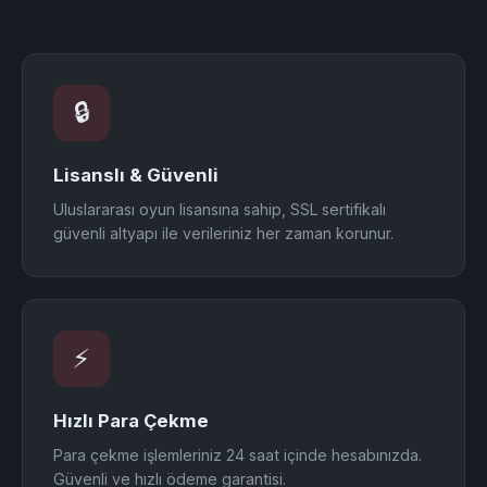
🔒
Lisanslı & Güvenli
Uluslararası oyun lisansına sahip, SSL sertifikalı
güvenli altyapı ile verileriniz her zaman korunur.
⚡
Hızlı Para Çekme
Para çekme işlemleriniz 24 saat içinde hesabınızda.
Güvenli ve hızlı ödeme garantisi.