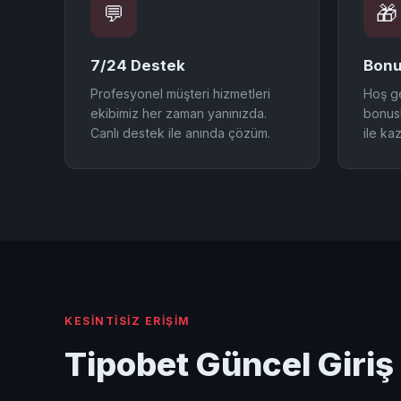
💬
🎁
7/24 Destek
Bonu
Profesyonel müşteri hizmetleri
Hoş ge
ekibimiz her zaman yanınızda.
bonusl
Canlı destek ile anında çözüm.
ile kaz
KESINTISIZ ERIŞIM
Tipobet Güncel Giriş