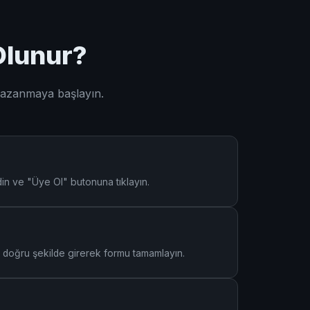
Olunur?
kazanmaya başlayın.
din ve "Üye Ol" butonuna tıklayın.
zi doğru şekilde girerek formu tamamlayın.