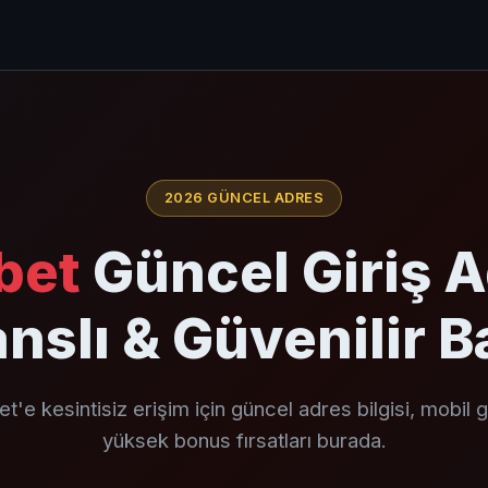
2026 GÜNCEL ADRES
bet
Güncel Giriş A
anslı & Güvenilir B
t'e kesintisiz erişim için güncel adres bilgisi, mobil g
yüksek bonus fırsatları burada.