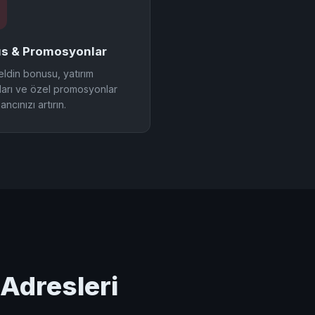
s & Promosyonlar
ldin bonusu, yatırım
arı ve özel promosyonlar
ancınızı artırın.
 Adresleri