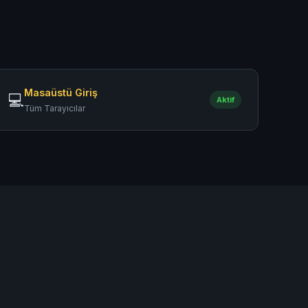
Masaüstü Giriş
💻
Aktif
Tüm Tarayıcılar