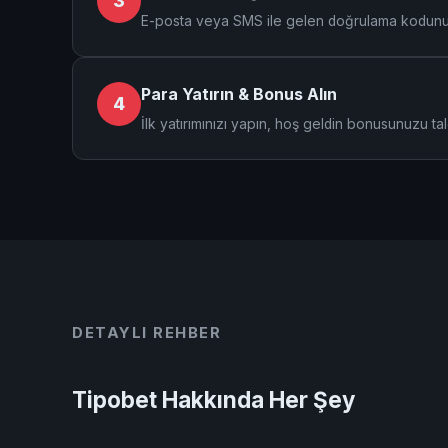
3
E-posta veya SMS ile gelen doğrulama kodunu gi
Para Yatırın & Bonus Alın
4
İlk yatırımınızı yapın, hoş geldin bonusunuzu t
DETAYLI REHBER
Tipobet Hakkında Her Şey