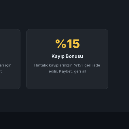
%15
Kayıp Bonusu
rı için
Haftalık kayıplarınızın %15'i geri iade
ı.
edilir. Kaybet, geri al!