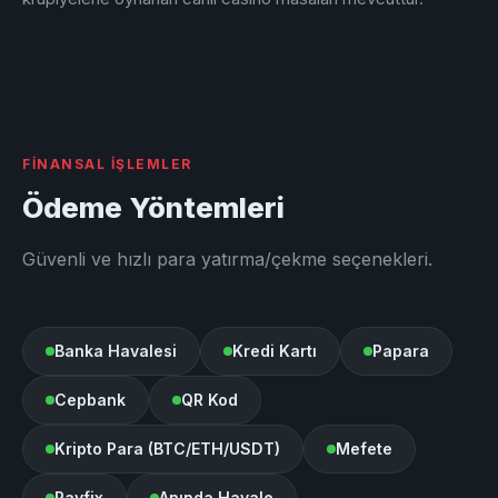
FINANSAL İŞLEMLER
Ödeme Yöntemleri
Güvenli ve hızlı para yatırma/çekme seçenekleri.
Banka Havalesi
Kredi Kartı
Papara
Cepbank
QR Kod
Kripto Para (BTC/ETH/USDT)
Mefete
Payfix
Anında Havale