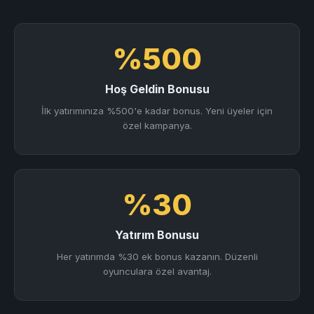
%500
Hoş Geldin Bonusu
İlk yatırımınıza %500'e kadar bonus. Yeni üyeler için
özel kampanya.
%30
Yatırım Bonusu
Her yatırımda %30 ek bonus kazanın. Düzenli
oyunculara özel avantaj.