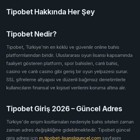
Tipobet Hakkında Her Şey
Tipobet Nedir?
Tipobet, Türkiye'nin en köklü ve güvenilir online bahis
platformlarından biridir. Uluslararası oyun lisansı kapsamında
faaliyet gösteren platform, spor bahisleri, canlı bahis,
casino ve canlı casino gibi geniş bir oyun yelpazesi sunar.
SSL şifreleme altyapısı ve düzenli bağımsız denetimlerle
kullanıcıların finansal ve kişisel verilerini koruma altına alır.
Tipobet Giriş 2026 – Güncel Adres
Türkiye'de erişim kısıtlamaları nedeniyle bahis siteleri zaman
zaman adres değişikliğine gidebilmektedir. Tipobet güncel
giriş adresi için
m.tipobet-lisansliguncel.com
sayfasını