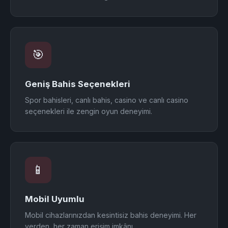
🎯
Geniş Bahis Seçenekleri
Spor bahisleri, canlı bahis, casino ve canlı casino
seçenekleri ile zengin oyun deneyimi.
📱
Mobil Uyumlu
Mobil cihazlarınızdan kesintisiz bahis deneyimi. Her
yerden, her zaman erişim imkânı.