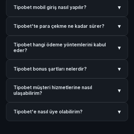
Tipobet'in 2026 güncel giriş adresi m.tipobet-
ön planda tutar. Yıllardır kesintisiz hizmet veren
▾
Tipobet mobil giriş nasıl yapılır?
lisansliguncel.com'dur. Adres değişikliklerinden
platform, şeffaf işlem politikaları ile güven oluşturur.
haberdar olmak için bu sayfayı sık kullanılanlara
Tipobet mobil giriş için https://m.tipobet-
ekleyebilirsiniz.
▾
Tipobet'te para çekme ne kadar sürer?
lisansliguncel.com/ adresini mobil tarayıcınızdan
ziyaret edin. Responsive tasarım sayesinde tüm
Tipobet'te para çekme işlemleri genellikle 24 saat
işlemlerinizi telefonunuzdan kolayca yapabilirsiniz;
Tipobet hangi ödeme yöntemlerini kabul
içinde tamamlanır. Kimlik doğrulaması tamamlanmış
▾
uygulama indirmenize gerek yoktur.
eder?
kullanıcılar için bu süre çok daha kısa olabilmektedir.
Tipobet; banka havalesi, kredi kartı, Papara,
▾
Tipobet bonus şartları nelerdir?
Cepbank, QR kod, Payfix, Mefete ve kripto para
(BTC, ETH, USDT) dahil birçok ödeme yöntemini
Tipobet'te her bonus için farklı çevirme şartları
destekler. Tüm finansal işlemler SSL güvenlik
Tipobet müşteri hizmetlerine nasıl
bulunur. Hoş geldin bonusu, yatırım bonusları ve
▾
sertifikası ile korunur.
ulaşabilirim?
kayıp bonusu gibi kampanyaların şartları platform
üzerinde şeffaf biçimde yayınlanmaktadır. Bonusu
Tipobet müşteri hizmetlerine 7/24 canlı destek, e-
talep etmeden önce ilgili şartları okumanız önerilir.
▾
Tipobet'e nasıl üye olabilirim?
posta veya sosyal medya kanalları aracılığıyla
ulaşabilirsiniz. Türkçe destek ekibi tüm sorularınızı
Tipobet'e üye olmak için https://m.tipobet-
hızlıca yanıtlar.
lisansliguncel.com/ adresini ziyaret ederek "Üye Ol"