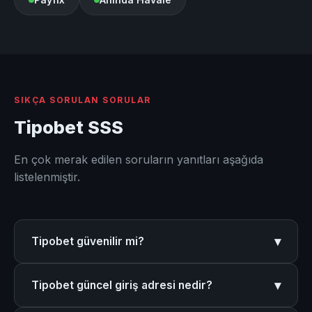
SIKÇA SORULAN SORULAR
Tipobet SSS
En çok merak edilen soruların yanıtları aşağıda
listelenmiştir.
▾
Tipobet güvenilir mi?
Evet, Tipobet uluslararası lisansa sahip güvenilir bir
▾
Tipobet güncel giriş adresi nedir?
bahis platformudur. SSL sertifikası ile korunan
altyapısı ve düzenli denetimlerle kullanıcı güvenliğini