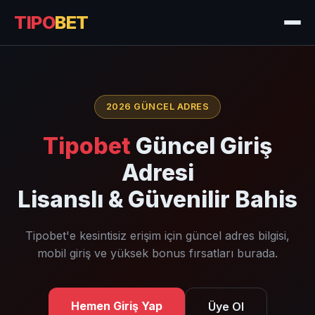
TIPO
BET
2026 GÜNCEL ADRES
Tipobet
Güncel Giriş
Adresi
Lisanslı & Güvenilir Bahis
Tipobet'e kesintisiz erişim için güncel adres bilgisi,
mobil giriş ve yüksek bonus fırsatları burada.
Hemen Giriş Yap
Üye Ol