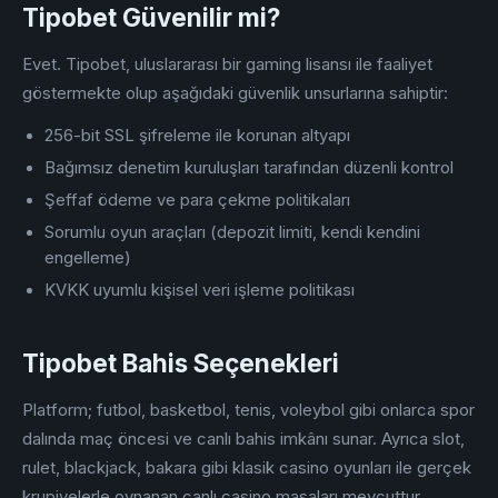
Tipobet Güvenilir mi?
Evet. Tipobet, uluslararası bir gaming lisansı ile faaliyet
göstermekte olup aşağıdaki güvenlik unsurlarına sahiptir:
256-bit SSL şifreleme ile korunan altyapı
Bağımsız denetim kuruluşları tarafından düzenli kontrol
Şeffaf ödeme ve para çekme politikaları
Sorumlu oyun araçları (depozit limiti, kendi kendini
engelleme)
KVKK uyumlu kişisel veri işleme politikası
Tipobet Bahis Seçenekleri
Platform; futbol, basketbol, tenis, voleybol gibi onlarca spor
dalında maç öncesi ve canlı bahis imkânı sunar. Ayrıca slot,
rulet, blackjack, bakara gibi klasik casino oyunları ile gerçek
krupiyelerle oynanan canlı casino masaları mevcuttur.