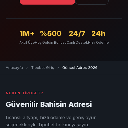
1M+
%500
24/7
24h
Aktif Üye
Hoş Geldin Bonusu
Canlı Destek
Hızlı Ödeme
Anasayfa
›
Tipobet Giriş
›
Güncel Adres 2026
NEDEN TIPOBET?
Güvenilir Bahisin Adresi
Lisanslı altyapı, hızlı ödeme ve geniş oyun
seçenekleriyle Tipobet farkını yaşayın.