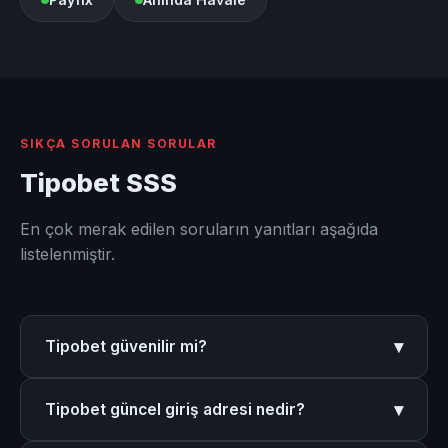
SIKÇA SORULAN SORULAR
Tipobet SSS
En çok merak edilen soruların yanıtları aşağıda
listelenmiştir.
▾
Tipobet güvenilir mi?
Evet, Tipobet uluslararası lisansa sahip güvenilir bir
▾
Tipobet güncel giriş adresi nedir?
bahis platformudur. SSL sertifikası ile korunan
altyapısı ve düzenli denetimlerle kullanıcı güvenliğini