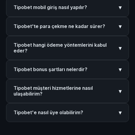
Tipobet'in 2026 güncel giriş adresi m.tipobet-
ön planda tutar. Yıllardır kesintisiz hizmet veren
▾
Tipobet mobil giriş nasıl yapılır?
lisansliguncel.com'dur. Adres değişikliklerinden
platform, şeffaf işlem politikaları ile güven oluşturur.
haberdar olmak için bu sayfayı sık kullanılanlara
Tipobet mobil giriş için https://m.tipobet-
ekleyebilirsiniz.
▾
Tipobet'te para çekme ne kadar sürer?
lisansliguncel.com/ adresini mobil tarayıcınızdan
ziyaret edin. Responsive tasarım sayesinde tüm
Tipobet'te para çekme işlemleri genellikle 24 saat
işlemlerinizi telefonunuzdan kolayca yapabilirsiniz;
Tipobet hangi ödeme yöntemlerini kabul
içinde tamamlanır. Kimlik doğrulaması tamamlanmış
▾
uygulama indirmenize gerek yoktur.
eder?
kullanıcılar için bu süre çok daha kısa olabilmektedir.
Tipobet; banka havalesi, kredi kartı, Papara,
▾
Tipobet bonus şartları nelerdir?
Cepbank, QR kod, Payfix, Mefete ve kripto para
(BTC, ETH, USDT) dahil birçok ödeme yöntemini
Tipobet'te her bonus için farklı çevirme şartları
destekler. Tüm finansal işlemler SSL güvenlik
Tipobet müşteri hizmetlerine nasıl
bulunur. Hoş geldin bonusu, yatırım bonusları ve
▾
sertifikası ile korunur.
ulaşabilirim?
kayıp bonusu gibi kampanyaların şartları platform
üzerinde şeffaf biçimde yayınlanmaktadır. Bonusu
Tipobet müşteri hizmetlerine 7/24 canlı destek, e-
talep etmeden önce ilgili şartları okumanız önerilir.
▾
Tipobet'e nasıl üye olabilirim?
posta veya sosyal medya kanalları aracılığıyla
ulaşabilirsiniz. Türkçe destek ekibi tüm sorularınızı
Tipobet'e üye olmak için https://m.tipobet-
hızlıca yanıtlar.
lisansliguncel.com/ adresini ziyaret ederek "Üye Ol"