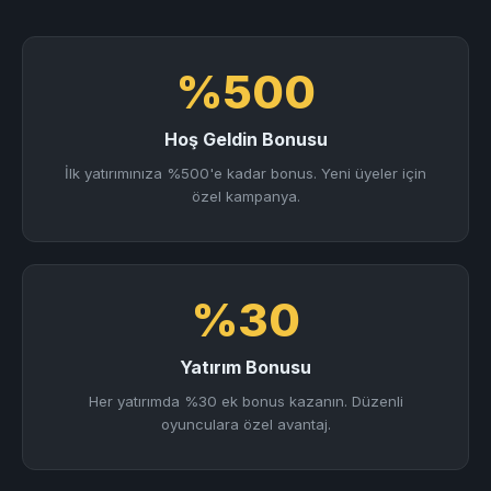
%500
Hoş Geldin Bonusu
İlk yatırımınıza %500'e kadar bonus. Yeni üyeler için
özel kampanya.
%30
Yatırım Bonusu
Her yatırımda %30 ek bonus kazanın. Düzenli
oyunculara özel avantaj.