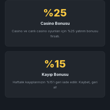
%25
Casino Bonusu
Casino ve canlı casino oyunları için %25 yatırım bonusu
fırsatı.
%15
Kayıp Bonusu
Haftalık kayıplarınızın %15'i geri iade edilir. Kaybet, geri
al!