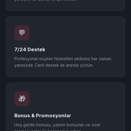
💬
7/24 Destek
Profesyonel müşteri hizmetleri ekibimiz her zaman
yanınızda. Canlı destek ile anında çözüm.
🎁
Bonus & Promosyonlar
Hoş geldin bonusu, yatırım bonusları ve özel