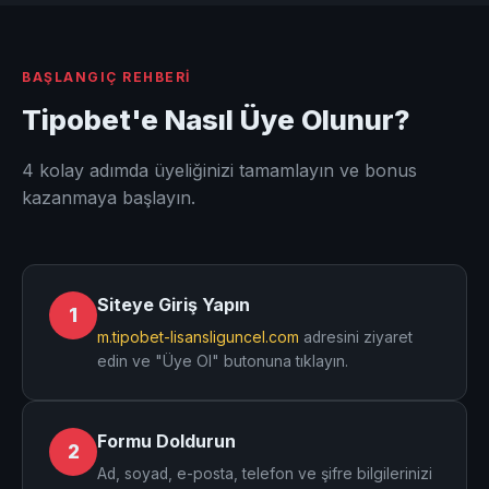
BAŞLANGIÇ REHBERI
Tipobet'e Nasıl Üye Olunur?
4 kolay adımda üyeliğinizi tamamlayın ve bonus
kazanmaya başlayın.
Siteye Giriş Yapın
1
m.tipobet-lisansliguncel.com
adresini ziyaret
edin ve "Üye Ol" butonuna tıklayın.
Formu Doldurun
2
Ad, soyad, e-posta, telefon ve şifre bilgilerinizi