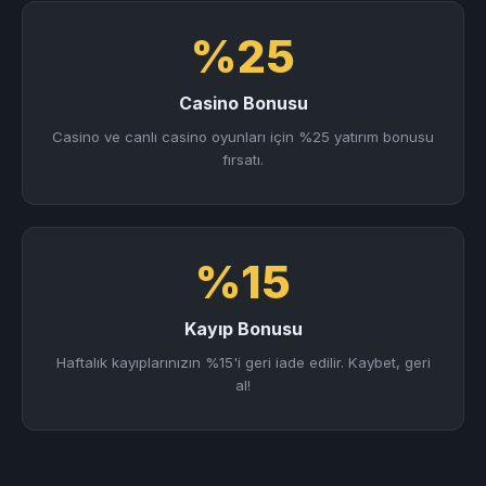
%25
Casino Bonusu
Casino ve canlı casino oyunları için %25 yatırım bonusu
fırsatı.
%15
Kayıp Bonusu
Haftalık kayıplarınızın %15'i geri iade edilir. Kaybet, geri
al!