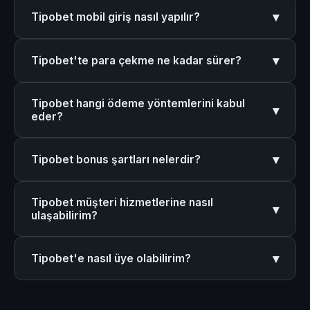
Tipobet'in 2026 güncel giriş adresi m.tipobet-
ön planda tutar. Yıllardır kesintisiz hizmet veren
▾
Tipobet mobil giriş nasıl yapılır?
lisansliguncel.com'dur. Adres değişikliklerinden
platform, şeffaf işlem politikaları ile güven oluşturur.
haberdar olmak için bu sayfayı sık kullanılanlara
Tipobet mobil giriş için https://m.tipobet-
ekleyebilirsiniz.
▾
Tipobet'te para çekme ne kadar sürer?
lisansliguncel.com/ adresini mobil tarayıcınızdan
ziyaret edin. Responsive tasarım sayesinde tüm
Tipobet'te para çekme işlemleri genellikle 24 saat
işlemlerinizi telefonunuzdan kolayca yapabilirsiniz;
Tipobet hangi ödeme yöntemlerini kabul
içinde tamamlanır. Kimlik doğrulaması tamamlanmış
▾
uygulama indirmenize gerek yoktur.
eder?
kullanıcılar için bu süre çok daha kısa olabilmektedir.
Tipobet; banka havalesi, kredi kartı, Papara,
▾
Tipobet bonus şartları nelerdir?
Cepbank, QR kod, Payfix, Mefete ve kripto para
(BTC, ETH, USDT) dahil birçok ödeme yöntemini
Tipobet'te her bonus için farklı çevirme şartları
destekler. Tüm finansal işlemler SSL güvenlik
Tipobet müşteri hizmetlerine nasıl
bulunur. Hoş geldin bonusu, yatırım bonusları ve
▾
sertifikası ile korunur.
ulaşabilirim?
kayıp bonusu gibi kampanyaların şartları platform
üzerinde şeffaf biçimde yayınlanmaktadır. Bonusu
Tipobet müşteri hizmetlerine 7/24 canlı destek, e-
talep etmeden önce ilgili şartları okumanız önerilir.
▾
Tipobet'e nasıl üye olabilirim?
posta veya sosyal medya kanalları aracılığıyla
ulaşabilirsiniz. Türkçe destek ekibi tüm sorularınızı
Tipobet'e üye olmak için https://m.tipobet-
hızlıca yanıtlar.
lisansliguncel.com/ adresini ziyaret ederek "Üye Ol"