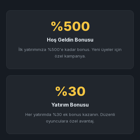
%500
Hoş Geldin Bonusu
İlk yatırımınıza %500'e kadar bonus. Yeni üyeler için
özel kampanya.
%30
Yatırım Bonusu
Her yatırımda %30 ek bonus kazanın. Düzenli
oyunculara özel avantaj.