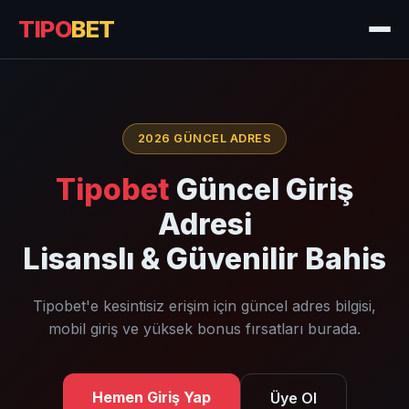
TIPO
BET
2026 GÜNCEL ADRES
Tipobet
Güncel Giriş
Adresi
Lisanslı & Güvenilir Bahis
Tipobet'e kesintisiz erişim için güncel adres bilgisi,
mobil giriş ve yüksek bonus fırsatları burada.
Hemen Giriş Yap
Üye Ol