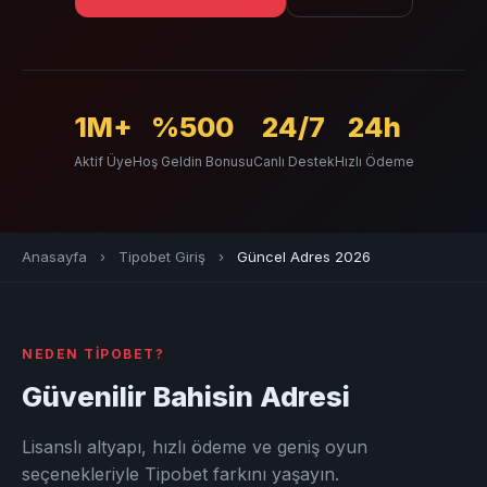
1M+
%500
24/7
24h
Aktif Üye
Hoş Geldin Bonusu
Canlı Destek
Hızlı Ödeme
Anasayfa
›
Tipobet Giriş
›
Güncel Adres 2026
NEDEN TIPOBET?
Güvenilir Bahisin Adresi
Lisanslı altyapı, hızlı ödeme ve geniş oyun
seçenekleriyle Tipobet farkını yaşayın.