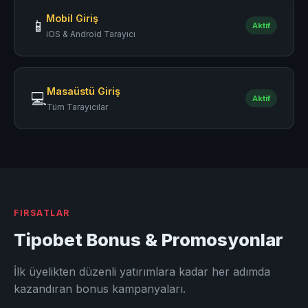
Mobil Giriş
📱
Aktif
iOS & Android Tarayıcı
Masaüstü Giriş
💻
Aktif
Tüm Tarayıcılar
FIRSATLAR
Tipobet Bonus & Promosyonlar
İlk üyelikten düzenli yatırımlara kadar her adımda
kazandıran bonus kampanyaları.