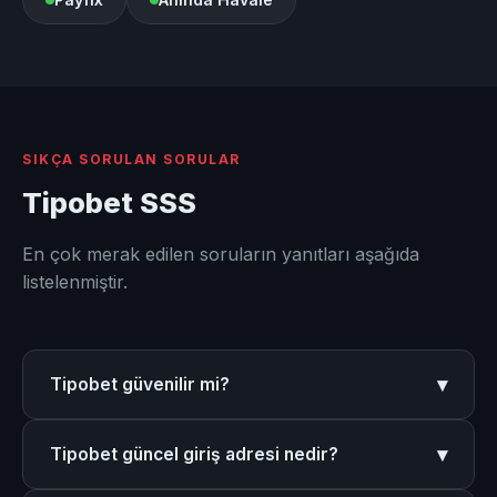
SIKÇA SORULAN SORULAR
Tipobet SSS
En çok merak edilen soruların yanıtları aşağıda
listelenmiştir.
▾
Tipobet güvenilir mi?
Evet, Tipobet uluslararası lisansa sahip güvenilir bir
▾
Tipobet güncel giriş adresi nedir?
bahis platformudur. SSL sertifikası ile korunan
altyapısı ve düzenli denetimlerle kullanıcı güvenliğini