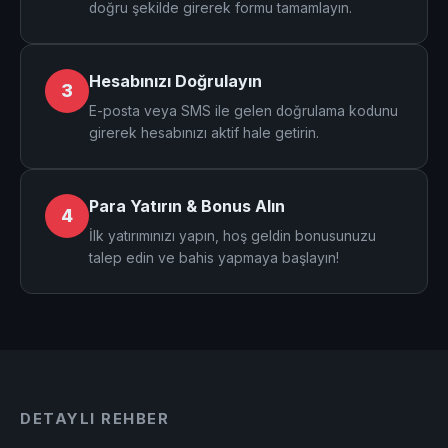
doğru şekilde girerek formu tamamlayın.
Hesabınızı Doğrulayın
3
E-posta veya SMS ile gelen doğrulama kodunu
girerek hesabınızı aktif hale getirin.
Para Yatırın & Bonus Alın
4
İlk yatırımınızı yapın, hoş geldin bonusunuzu
talep edin ve bahis yapmaya başlayın!
DETAYLI REHBER