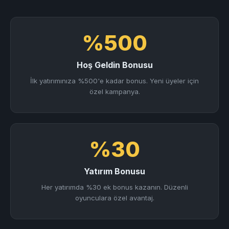
%500
Hoş Geldin Bonusu
İlk yatırımınıza %500'e kadar bonus. Yeni üyeler için
özel kampanya.
%30
Yatırım Bonusu
Her yatırımda %30 ek bonus kazanın. Düzenli
oyunculara özel avantaj.