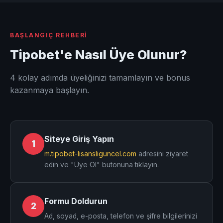
BAŞLANGIÇ REHBERI
Tipobet'e Nasıl Üye Olunur?
4 kolay adımda üyeliğinizi tamamlayın ve bonus
kazanmaya başlayın.
Siteye Giriş Yapın
1
m.tipobet-lisansliguncel.com
adresini ziyaret
edin ve "Üye Ol" butonuna tıklayın.
Formu Doldurun
2
Ad, soyad, e-posta, telefon ve şifre bilgilerinizi