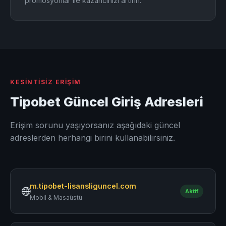
promosyonlar ile kazancınızı artırın.
KESINTISIZ ERIŞIM
Tipobet Güncel Giriş Adresleri
Erişim sorunu yaşıyorsanız aşağıdaki güncel
adreslerden herhangi birini kullanabilirsiniz.
m.tipobet-lisansliguncel.com
🌐
Aktif
Mobil & Masaüstü