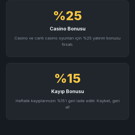
%25
Casino Bonusu
Casino ve canlı casino oyunları için %25 yatırım bonusu
fırsatı.
%15
Kayıp Bonusu
Haftalık kayıplarınızın %15'i geri iade edilir. Kaybet, geri
al!