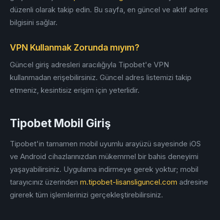
düzenli olarak takip edin. Bu sayfa, en güncel ve aktif adres
bilgisini sağlar.
VPN Kullanmak Zorunda mıyım?
Güncel giriş adresleri aracılığıyla Tipobet'e VPN
kullanmadan erişebilirsiniz. Güncel adres listemizi takip
etmeniz, kesintisiz erişim için yeterlidir.
Tipobet Mobil Giriş
Tipobet'in tamamen mobil uyumlu arayüzü sayesinde iOS
ve Android cihazlarınızdan mükemmel bir bahis deneyimi
yaşayabilirsiniz. Uygulama indirmeye gerek yoktur; mobil
tarayıcınız üzerinden
m.tipobet-lisansliguncel.com
adresine
girerek tüm işlemlerinizi gerçekleştirebilirsiniz.