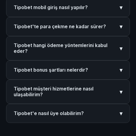
Tipobet'in 2026 güncel giriş adresi m.tipobet-
ön planda tutar. Yıllardır kesintisiz hizmet veren
▾
Tipobet mobil giriş nasıl yapılır?
lisansliguncel.com'dur. Adres değişikliklerinden
platform, şeffaf işlem politikaları ile güven oluşturur.
haberdar olmak için bu sayfayı sık kullanılanlara
Tipobet mobil giriş için https://m.tipobet-
ekleyebilirsiniz.
▾
Tipobet'te para çekme ne kadar sürer?
lisansliguncel.com/ adresini mobil tarayıcınızdan
ziyaret edin. Responsive tasarım sayesinde tüm
Tipobet'te para çekme işlemleri genellikle 24 saat
işlemlerinizi telefonunuzdan kolayca yapabilirsiniz;
Tipobet hangi ödeme yöntemlerini kabul
içinde tamamlanır. Kimlik doğrulaması tamamlanmış
▾
uygulama indirmenize gerek yoktur.
eder?
kullanıcılar için bu süre çok daha kısa olabilmektedir.
Tipobet; banka havalesi, kredi kartı, Papara,
▾
Tipobet bonus şartları nelerdir?
Cepbank, QR kod, Payfix, Mefete ve kripto para
(BTC, ETH, USDT) dahil birçok ödeme yöntemini
Tipobet'te her bonus için farklı çevirme şartları
destekler. Tüm finansal işlemler SSL güvenlik
Tipobet müşteri hizmetlerine nasıl
bulunur. Hoş geldin bonusu, yatırım bonusları ve
▾
sertifikası ile korunur.
ulaşabilirim?
kayıp bonusu gibi kampanyaların şartları platform
üzerinde şeffaf biçimde yayınlanmaktadır. Bonusu
Tipobet müşteri hizmetlerine 7/24 canlı destek, e-
talep etmeden önce ilgili şartları okumanız önerilir.
▾
Tipobet'e nasıl üye olabilirim?
posta veya sosyal medya kanalları aracılığıyla
ulaşabilirsiniz. Türkçe destek ekibi tüm sorularınızı
Tipobet'e üye olmak için https://m.tipobet-
hızlıca yanıtlar.
lisansliguncel.com/ adresini ziyaret ederek "Üye Ol"