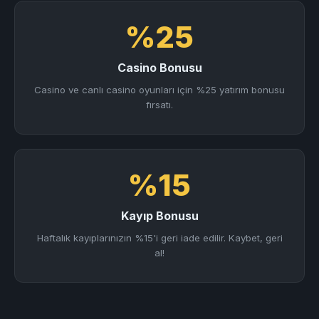
%25
Casino Bonusu
Casino ve canlı casino oyunları için %25 yatırım bonusu
fırsatı.
%15
Kayıp Bonusu
Haftalık kayıplarınızın %15'i geri iade edilir. Kaybet, geri
al!