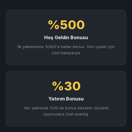
%500
Hoş Geldin Bonusu
İlk yatırımınıza %500'e kadar bonus. Yeni üyeler için
özel kampanya.
%30
Yatırım Bonusu
Her yatırımda %30 ek bonus kazanın. Düzenli
oyunculara özel avantaj.