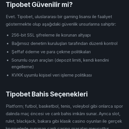
Tipobet Güvenilir mi?
Evet. Tipobet, uluslararası bir gaming lisansı ile faaliyet
göstermekte olup aşağıdaki güvenlik unsurlarına sahiptir:
256-bit SSL şifreleme ile korunan altyapı
Bağımsız denetim kuruluşları tarafından düzenli kontrol
Şeffaf ödeme ve para çekme politikaları
Sorumlu oyun araçları (depozit limiti, kendi kendini
engelleme)
KVKK uyumlu kişisel veri işleme politikası
Tipobet Bahis Seçenekleri
Platform; futbol, basketbol, tenis, voleybol gibi onlarca spor
dalında maç öncesi ve canlı bahis imkânı sunar. Ayrıca slot,
rulet, blackjack, bakara gibi klasik casino oyunları ile gerçek
krupiyelerle oynanan canlı casino masaları mevcuttur.