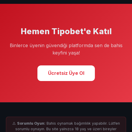
butonuna tıklayın. Formu doldurup e-posta/SMS
doğrulamasını tamamladıktan sonra hesabınız aktif
olur; bu işlem yalnızca birkaç dakika sürer.
Hemen Tipobet'e Katıl
Binlerce üyenin güvendiği platformda sen de bahis
keyfini yaşa!
Ücretsiz Üye Ol
⚠️
Sorumlu Oyun:
Bahis oynamak bağımlılık yapabilir. Lütfen
sorumlu oynayın. Bu site yalnızca 18 yaş ve üzeri bireyler