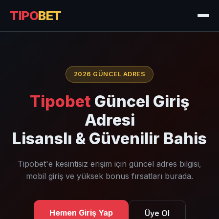
TIPO
BET
2026 GÜNCEL ADRES
Tipobet
Güncel Giriş
Adresi
Lisanslı & Güvenilir Bahis
Tipobet'e kesintisiz erişim için güncel adres bilgisi,
mobil giriş ve yüksek bonus fırsatları burada.
Hemen Giriş Yap
Üye Ol