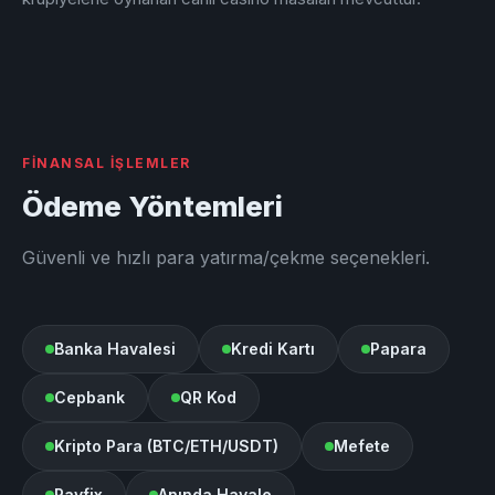
FINANSAL İŞLEMLER
Ödeme Yöntemleri
Güvenli ve hızlı para yatırma/çekme seçenekleri.
Banka Havalesi
Kredi Kartı
Papara
Cepbank
QR Kod
Kripto Para (BTC/ETH/USDT)
Mefete
Payfix
Anında Havale