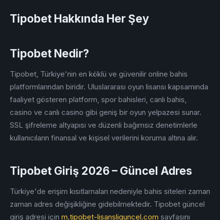
Tipobet Hakkında Her Şey
Tipobet Nedir?
Tipobet, Türkiye'nin en köklü ve güvenilir online bahis
platformlarından biridir. Uluslararası oyun lisansı kapsamında
faaliyet gösteren platform, spor bahisleri, canlı bahis,
casino ve canlı casino gibi geniş bir oyun yelpazesi sunar.
SSL şifreleme altyapısı ve düzenli bağımsız denetimlerle
kullanıcıların finansal ve kişisel verilerini koruma altına alır.
Tipobet Giriş 2026 – Güncel Adres
Türkiye'de erişim kısıtlamaları nedeniyle bahis siteleri zaman
zaman adres değişikliğine gidebilmektedir. Tipobet güncel
giriş adresi için
m.tipobet-lisansliguncel.com
sayfasını