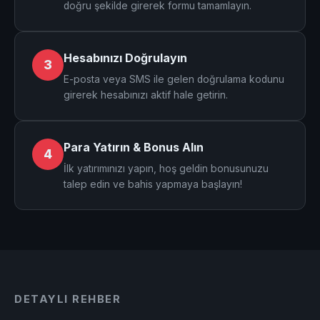
doğru şekilde girerek formu tamamlayın.
Hesabınızı Doğrulayın
3
E-posta veya SMS ile gelen doğrulama kodunu
girerek hesabınızı aktif hale getirin.
Para Yatırın & Bonus Alın
4
İlk yatırımınızı yapın, hoş geldin bonusunuzu
talep edin ve bahis yapmaya başlayın!
DETAYLI REHBER