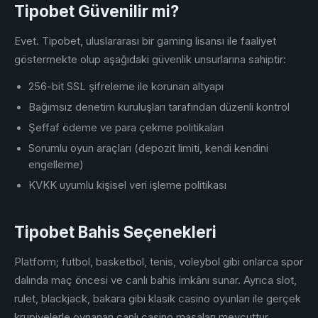
Tipobet Güvenilir mi?
Evet. Tipobet, uluslararası bir gaming lisansı ile faaliyet
göstermekte olup aşağıdaki güvenlik unsurlarına sahiptir:
256-bit SSL şifreleme ile korunan altyapı
Bağımsız denetim kuruluşları tarafından düzenli kontrol
Şeffaf ödeme ve para çekme politikaları
Sorumlu oyun araçları (depozit limiti, kendi kendini
engelleme)
KVKK uyumlu kişisel veri işleme politikası
Tipobet Bahis Seçenekleri
Platform; futbol, basketbol, tenis, voleybol gibi onlarca spor
dalında maç öncesi ve canlı bahis imkânı sunar. Ayrıca slot,
rulet, blackjack, bakara gibi klasik casino oyunları ile gerçek
krupiyelerle oynanan canlı casino masaları mevcuttur.