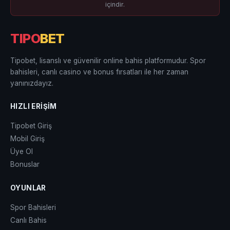
içindir.
TIPO
BET
Tipobet, lisanslı ve güvenilir online bahis platformudur. Spor
bahisleri, canlı casino ve bonus fırsatları ile her zaman
yanınızdayız.
HIZLI ERIŞIM
Tipobet Giriş
Mobil Giriş
Üye Ol
Bonuslar
OYUNLAR
Spor Bahisleri
Canlı Bahis