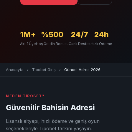
1M+
%500
24/7
24h
Aktif Üye
Hoş Geldin Bonusu
Canlı Destek
Hızlı Ödeme
Anasayfa
›
Tipobet Giriş
›
Güncel Adres 2026
NEDEN TIPOBET?
Güvenilir Bahisin Adresi
Lisanslı altyapı, hızlı ödeme ve geniş oyun
seçenekleriyle Tipobet farkını yaşayın.