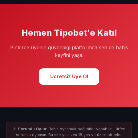
butonuna tıklayın. Formu doldurup e-posta/SMS
doğrulamasını tamamladıktan sonra hesabınız aktif
olur; bu işlem yalnızca birkaç dakika sürer.
Hemen Tipobet'e Katıl
Binlerce üyenin güvendiği platformda sen de bahis
keyfini yaşa!
Ücretsiz Üye Ol
⚠️
Sorumlu Oyun:
Bahis oynamak bağımlılık yapabilir. Lütfen
sorumlu oynayın. Bu site yalnızca 18 yaş ve üzeri bireyler