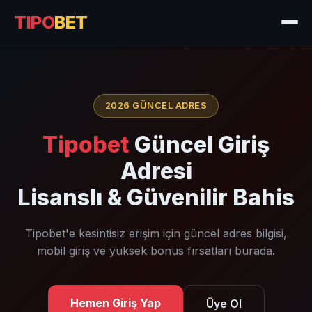
TIPO
BET
2026 GÜNCEL ADRES
Tipobet
Güncel Giriş
Adresi
Lisanslı & Güvenilir Bahis
Tipobet'e kesintisiz erişim için güncel adres bilgisi,
mobil giriş ve yüksek bonus fırsatları burada.
Hemen Giriş Yap
Üye Ol