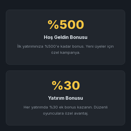
%500
Hoş Geldin Bonusu
İlk yatırımınıza %500'e kadar bonus. Yeni üyeler için
özel kampanya.
%30
Yatırım Bonusu
Her yatırımda %30 ek bonus kazanın. Düzenli
oyunculara özel avantaj.