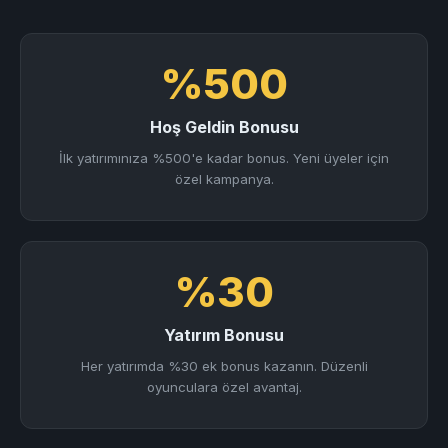
%500
Hoş Geldin Bonusu
İlk yatırımınıza %500'e kadar bonus. Yeni üyeler için
özel kampanya.
%30
Yatırım Bonusu
Her yatırımda %30 ek bonus kazanın. Düzenli
oyunculara özel avantaj.