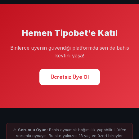
butonuna tıklayın. Formu doldurup e-posta/SMS
doğrulamasını tamamladıktan sonra hesabınız aktif
olur; bu işlem yalnızca birkaç dakika sürer.
Hemen Tipobet'e Katıl
Binlerce üyenin güvendiği platformda sen de bahis
keyfini yaşa!
Ücretsiz Üye Ol
⚠️
Sorumlu Oyun:
Bahis oynamak bağımlılık yapabilir. Lütfen
sorumlu oynayın. Bu site yalnızca 18 yaş ve üzeri bireyler