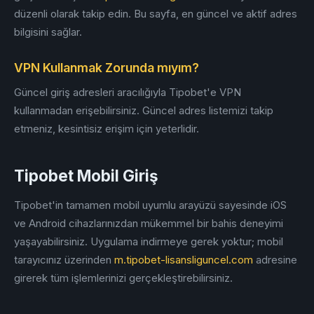
düzenli olarak takip edin. Bu sayfa, en güncel ve aktif adres
bilgisini sağlar.
VPN Kullanmak Zorunda mıyım?
Güncel giriş adresleri aracılığıyla Tipobet'e VPN
kullanmadan erişebilirsiniz. Güncel adres listemizi takip
etmeniz, kesintisiz erişim için yeterlidir.
Tipobet Mobil Giriş
Tipobet'in tamamen mobil uyumlu arayüzü sayesinde iOS
ve Android cihazlarınızdan mükemmel bir bahis deneyimi
yaşayabilirsiniz. Uygulama indirmeye gerek yoktur; mobil
tarayıcınız üzerinden
m.tipobet-lisansliguncel.com
adresine
girerek tüm işlemlerinizi gerçekleştirebilirsiniz.