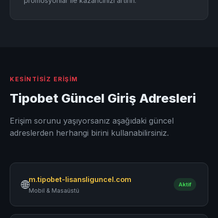
promosyonlar ile kazancınızı artırın.
KESINTISIZ ERIŞIM
Tipobet Güncel Giriş Adresleri
Erişim sorunu yaşıyorsanız aşağıdaki güncel
adreslerden herhangi birini kullanabilirsiniz.
m.tipobet-lisansliguncel.com
🌐
Aktif
Mobil & Masaüstü