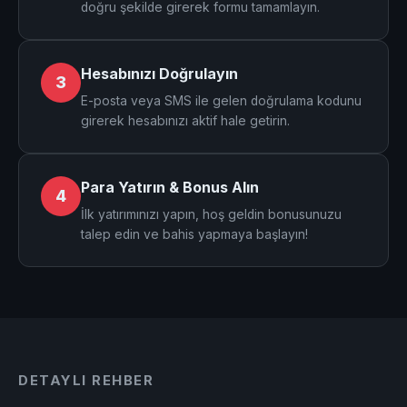
doğru şekilde girerek formu tamamlayın.
Hesabınızı Doğrulayın
3
E-posta veya SMS ile gelen doğrulama kodunu
girerek hesabınızı aktif hale getirin.
Para Yatırın & Bonus Alın
4
İlk yatırımınızı yapın, hoş geldin bonusunuzu
talep edin ve bahis yapmaya başlayın!
DETAYLI REHBER