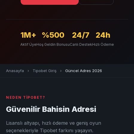
1M+
%500
24/7
24h
Aktif Üye
Hoş Geldin Bonusu
Canlı Destek
Hızlı Ödeme
Anasayfa
›
Tipobet Giriş
›
Güncel Adres 2026
NEDEN TIPOBET?
Güvenilir Bahisin Adresi
Lisanslı altyapı, hızlı ödeme ve geniş oyun
seçenekleriyle Tipobet farkını yaşayın.