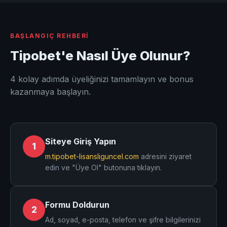
BAŞLANGIÇ REHBERI
Tipobet'e Nasıl Üye Olunur?
4 kolay adımda üyeliğinizi tamamlayın ve bonus
kazanmaya başlayın.
Siteye Giriş Yapın
1
m.tipobet-lisansliguncel.com
adresini ziyaret
edin ve "Üye Ol" butonuna tıklayın.
Formu Doldurun
2
Ad, soyad, e-posta, telefon ve şifre bilgilerinizi