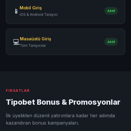
Mobil Giriş
📱
Aktif
iOS & Android Tarayıcı
Masaüstü Giriş
💻
Aktif
Tüm Tarayıcılar
FIRSATLAR
Tipobet Bonus & Promosyonlar
İlk üyelikten düzenli yatırımlara kadar her adımda
kazandıran bonus kampanyaları.