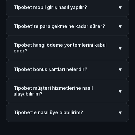
Tipobet'in 2026 güncel giriş adresi m.tipobet-
ön planda tutar. Yıllardır kesintisiz hizmet veren
▾
Tipobet mobil giriş nasıl yapılır?
lisansliguncel.com'dur. Adres değişikliklerinden
platform, şeffaf işlem politikaları ile güven oluşturur.
haberdar olmak için bu sayfayı sık kullanılanlara
Tipobet mobil giriş için https://m.tipobet-
ekleyebilirsiniz.
▾
Tipobet'te para çekme ne kadar sürer?
lisansliguncel.com/ adresini mobil tarayıcınızdan
ziyaret edin. Responsive tasarım sayesinde tüm
Tipobet'te para çekme işlemleri genellikle 24 saat
işlemlerinizi telefonunuzdan kolayca yapabilirsiniz;
Tipobet hangi ödeme yöntemlerini kabul
içinde tamamlanır. Kimlik doğrulaması tamamlanmış
▾
uygulama indirmenize gerek yoktur.
eder?
kullanıcılar için bu süre çok daha kısa olabilmektedir.
Tipobet; banka havalesi, kredi kartı, Papara,
▾
Tipobet bonus şartları nelerdir?
Cepbank, QR kod, Payfix, Mefete ve kripto para
(BTC, ETH, USDT) dahil birçok ödeme yöntemini
Tipobet'te her bonus için farklı çevirme şartları
destekler. Tüm finansal işlemler SSL güvenlik
Tipobet müşteri hizmetlerine nasıl
bulunur. Hoş geldin bonusu, yatırım bonusları ve
▾
sertifikası ile korunur.
ulaşabilirim?
kayıp bonusu gibi kampanyaların şartları platform
üzerinde şeffaf biçimde yayınlanmaktadır. Bonusu
Tipobet müşteri hizmetlerine 7/24 canlı destek, e-
talep etmeden önce ilgili şartları okumanız önerilir.
▾
Tipobet'e nasıl üye olabilirim?
posta veya sosyal medya kanalları aracılığıyla
ulaşabilirsiniz. Türkçe destek ekibi tüm sorularınızı
Tipobet'e üye olmak için https://m.tipobet-
hızlıca yanıtlar.
lisansliguncel.com/ adresini ziyaret ederek "Üye Ol"