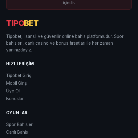
içindir.
TIPO
BET
Tipobet, lisanslı ve güvenilir online bahis platformudur. Spor
bahisleri, canlı casino ve bonus fırsatları ile her zaman
yanınızdayız.
HIZLI ERIŞIM
Tipobet Giriş
Mobil Giriş
Üye Ol
Bonuslar
OYUNLAR
Spor Bahisleri
Canlı Bahis