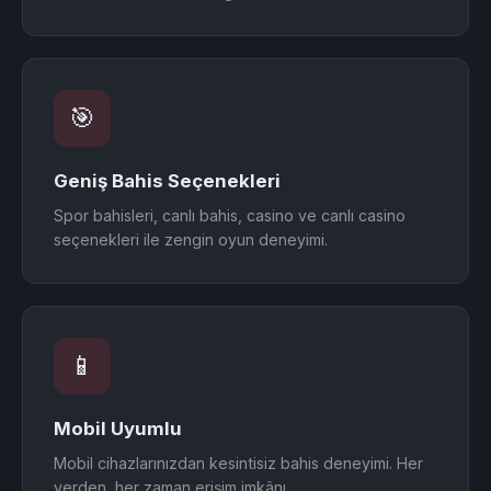
🎯
Geniş Bahis Seçenekleri
Spor bahisleri, canlı bahis, casino ve canlı casino
seçenekleri ile zengin oyun deneyimi.
📱
Mobil Uyumlu
Mobil cihazlarınızdan kesintisiz bahis deneyimi. Her
yerden, her zaman erişim imkânı.