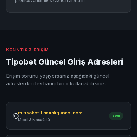
promosyonlar ile kazancınızı artırın.
KESINTISIZ ERIŞIM
Tipobet Güncel Giriş Adresleri
Erişim sorunu yaşıyorsanız aşağıdaki güncel
adreslerden herhangi birini kullanabilirsiniz.
m.tipobet-lisansliguncel.com
🌐
Aktif
Mobil & Masaüstü