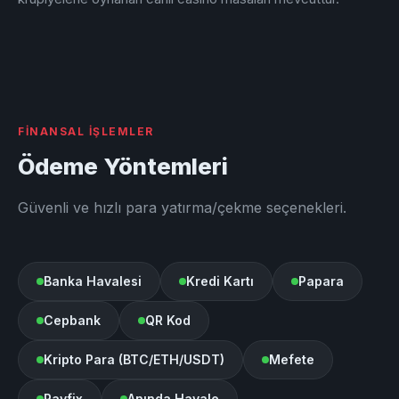
FINANSAL İŞLEMLER
Ödeme Yöntemleri
Güvenli ve hızlı para yatırma/çekme seçenekleri.
Banka Havalesi
Kredi Kartı
Papara
Cepbank
QR Kod
Kripto Para (BTC/ETH/USDT)
Mefete
Payfix
Anında Havale