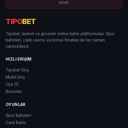
içindir.
TIPO
BET
Tipobet, lisanslı ve güvenilir online bahis platformudur. Spor
bahisleri, canlı casino ve bonus fırsatları ile her zaman
yanınızdayız.
HIZLI ERIŞIM
Tipobet Giriş
Mobil Giriş
Üye Ol
Bonuslar
OYUNLAR
Spor Bahisleri
Canlı Bahis