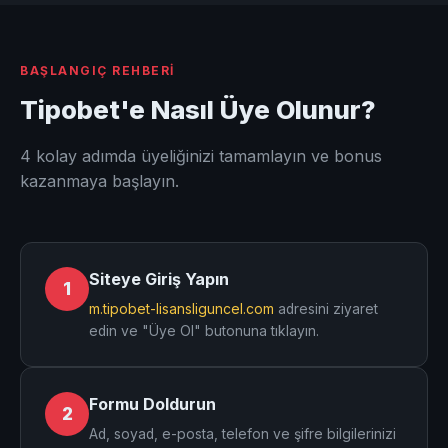
BAŞLANGIÇ REHBERI
Tipobet'e Nasıl Üye Olunur?
4 kolay adımda üyeliğinizi tamamlayın ve bonus
kazanmaya başlayın.
Siteye Giriş Yapın
1
m.tipobet-lisansliguncel.com
adresini ziyaret
edin ve "Üye Ol" butonuna tıklayın.
Formu Doldurun
2
Ad, soyad, e-posta, telefon ve şifre bilgilerinizi