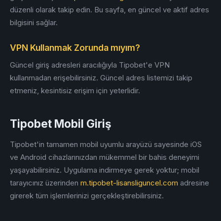
düzenli olarak takip edin. Bu sayfa, en güncel ve aktif adres
bilgisini sağlar.
VPN Kullanmak Zorunda mıyım?
Güncel giriş adresleri aracılığıyla Tipobet'e VPN
kullanmadan erişebilirsiniz. Güncel adres listemizi takip
etmeniz, kesintisiz erişim için yeterlidir.
Tipobet Mobil Giriş
Tipobet'in tamamen mobil uyumlu arayüzü sayesinde iOS
ve Android cihazlarınızdan mükemmel bir bahis deneyimi
yaşayabilirsiniz. Uygulama indirmeye gerek yoktur; mobil
tarayıcınız üzerinden
m.tipobet-lisansliguncel.com
adresine
girerek tüm işlemlerinizi gerçekleştirebilirsiniz.