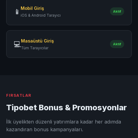
Mobil Giriş
📱
Aktif
iOS & Android Tarayıcı
Masaüstü Giriş
💻
Aktif
Tüm Tarayıcılar
FIRSATLAR
Tipobet Bonus & Promosyonlar
İlk üyelikten düzenli yatırımlara kadar her adımda
kazandıran bonus kampanyaları.