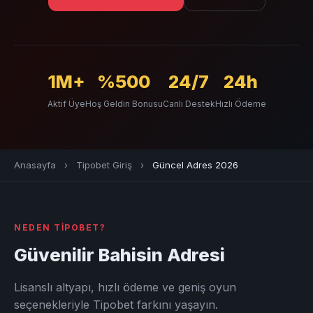
1M+
%500
24/7
24h
Aktif Üye
Hoş Geldin Bonusu
Canlı Destek
Hızlı Ödeme
Anasayfa
›
Tipobet Giriş
›
Güncel Adres 2026
NEDEN TIPOBET?
Güvenilir Bahisin Adresi
Lisanslı altyapı, hızlı ödeme ve geniş oyun
seçenekleriyle Tipobet farkını yaşayın.