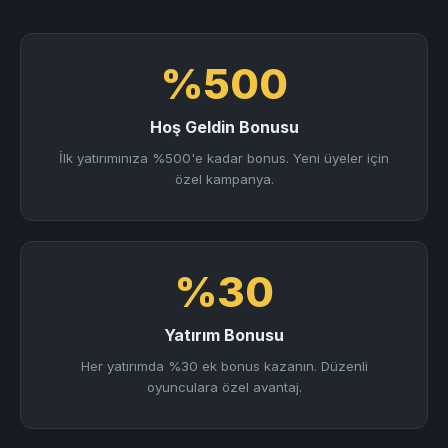
%500
Hoş Geldin Bonusu
İlk yatırımınıza %500'e kadar bonus. Yeni üyeler için
özel kampanya.
%30
Yatırım Bonusu
Her yatırımda %30 ek bonus kazanın. Düzenli
oyunculara özel avantaj.