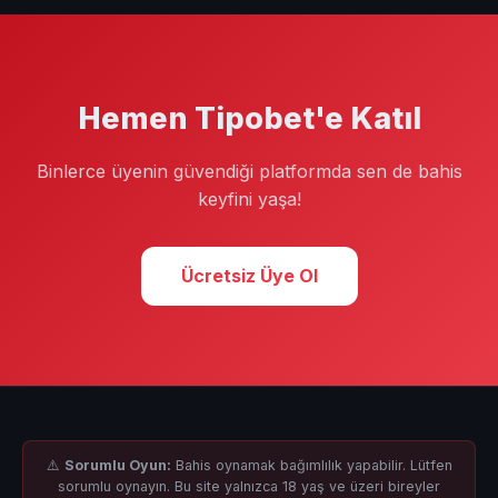
butonuna tıklayın. Formu doldurup e-posta/SMS
doğrulamasını tamamladıktan sonra hesabınız aktif
olur; bu işlem yalnızca birkaç dakika sürer.
Hemen Tipobet'e Katıl
Binlerce üyenin güvendiği platformda sen de bahis
keyfini yaşa!
Ücretsiz Üye Ol
⚠️
Sorumlu Oyun:
Bahis oynamak bağımlılık yapabilir. Lütfen
sorumlu oynayın. Bu site yalnızca 18 yaş ve üzeri bireyler