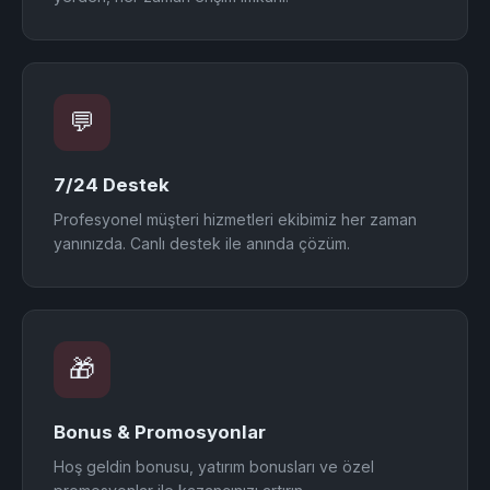
💬
7/24 Destek
Profesyonel müşteri hizmetleri ekibimiz her zaman
yanınızda. Canlı destek ile anında çözüm.
🎁
Bonus & Promosyonlar
Hoş geldin bonusu, yatırım bonusları ve özel