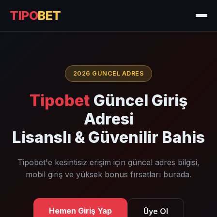
TIPO
BET
2026 GÜNCEL ADRES
Tipobet
Güncel Giriş
Adresi
Lisanslı & Güvenilir Bahis
Tipobet'e kesintisiz erişim için güncel adres bilgisi,
mobil giriş ve yüksek bonus fırsatları burada.
Hemen Giriş Yap
Üye Ol