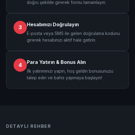
doğru şekilde girerek formu tamamlayın.
Hesabınızı Doğrulayın
3
E-posta veya SMS ile gelen doğrulama kodunu
girerek hesabınızı aktif hale getirin.
Para Yatırın & Bonus Alın
4
İlk yatırımınızı yapın, hoş geldin bonusunuzu
talep edin ve bahis yapmaya başlayın!
DETAYLI REHBER