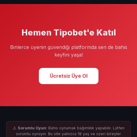
butonuna tıklayın. Formu doldurup e-posta/SMS
doğrulamasını tamamladıktan sonra hesabınız aktif
olur; bu işlem yalnızca birkaç dakika sürer.
Hemen Tipobet'e Katıl
Binlerce üyenin güvendiği platformda sen de bahis
keyfini yaşa!
Ücretsiz Üye Ol
⚠️
Sorumlu Oyun:
Bahis oynamak bağımlılık yapabilir. Lütfen
sorumlu oynayın. Bu site yalnızca 18 yaş ve üzeri bireyler