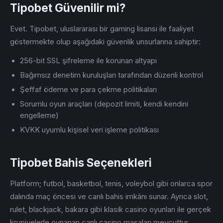
Tipobet Güvenilir mi?
Evet. Tipobet, uluslararası bir gaming lisansı ile faaliyet
göstermekte olup aşağıdaki güvenlik unsurlarına sahiptir:
256-bit SSL şifreleme ile korunan altyapı
Bağımsız denetim kuruluşları tarafından düzenli kontrol
Şeffaf ödeme ve para çekme politikaları
Sorumlu oyun araçları (depozit limiti, kendi kendini
engelleme)
KVKK uyumlu kişisel veri işleme politikası
Tipobet Bahis Seçenekleri
Platform; futbol, basketbol, tenis, voleybol gibi onlarca spor
dalında maç öncesi ve canlı bahis imkânı sunar. Ayrıca slot,
rulet, blackjack, bakara gibi klasik casino oyunları ile gerçek
krupiyelerle oynanan canlı casino masaları mevcuttur.