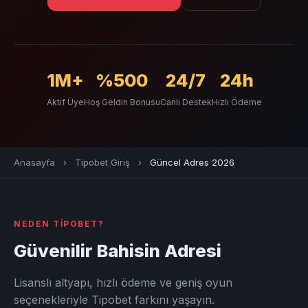
1M+
%500
24/7
24h
Aktif Üye
Hoş Geldin Bonusu
Canlı Destek
Hızlı Ödeme
Anasayfa
›
Tipobet Giriş
›
Güncel Adres 2026
NEDEN TIPOBET?
Güvenilir Bahisin Adresi
Lisanslı altyapı, hızlı ödeme ve geniş oyun
seçenekleriyle Tipobet farkını yaşayın.