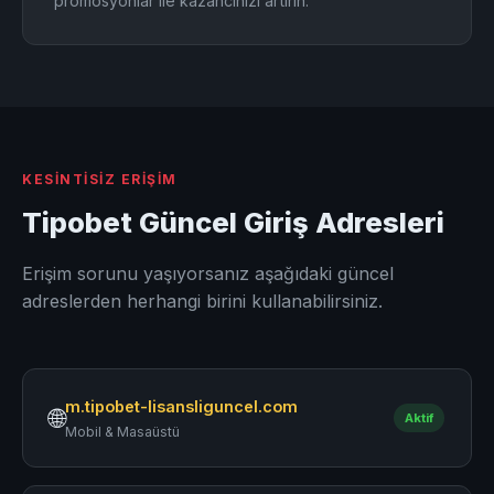
promosyonlar ile kazancınızı artırın.
KESINTISIZ ERIŞIM
Tipobet Güncel Giriş Adresleri
Erişim sorunu yaşıyorsanız aşağıdaki güncel
adreslerden herhangi birini kullanabilirsiniz.
m.tipobet-lisansliguncel.com
🌐
Aktif
Mobil & Masaüstü