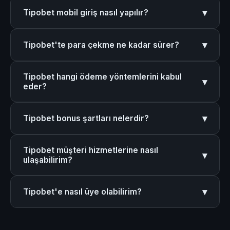
Tipobet'in 2026 güncel giriş adresi m.tipobet-
ön planda tutar. Yıllardır kesintisiz hizmet veren
▾
Tipobet mobil giriş nasıl yapılır?
lisansliguncel.com'dur. Adres değişikliklerinden
platform, şeffaf işlem politikaları ile güven oluşturur.
haberdar olmak için bu sayfayı sık kullanılanlara
Tipobet mobil giriş için https://m.tipobet-
ekleyebilirsiniz.
▾
Tipobet'te para çekme ne kadar sürer?
lisansliguncel.com/ adresini mobil tarayıcınızdan
ziyaret edin. Responsive tasarım sayesinde tüm
Tipobet'te para çekme işlemleri genellikle 24 saat
işlemlerinizi telefonunuzdan kolayca yapabilirsiniz;
Tipobet hangi ödeme yöntemlerini kabul
içinde tamamlanır. Kimlik doğrulaması tamamlanmış
▾
uygulama indirmenize gerek yoktur.
eder?
kullanıcılar için bu süre çok daha kısa olabilmektedir.
Tipobet; banka havalesi, kredi kartı, Papara,
▾
Tipobet bonus şartları nelerdir?
Cepbank, QR kod, Payfix, Mefete ve kripto para
(BTC, ETH, USDT) dahil birçok ödeme yöntemini
Tipobet'te her bonus için farklı çevirme şartları
destekler. Tüm finansal işlemler SSL güvenlik
Tipobet müşteri hizmetlerine nasıl
bulunur. Hoş geldin bonusu, yatırım bonusları ve
▾
sertifikası ile korunur.
ulaşabilirim?
kayıp bonusu gibi kampanyaların şartları platform
üzerinde şeffaf biçimde yayınlanmaktadır. Bonusu
Tipobet müşteri hizmetlerine 7/24 canlı destek, e-
talep etmeden önce ilgili şartları okumanız önerilir.
▾
Tipobet'e nasıl üye olabilirim?
posta veya sosyal medya kanalları aracılığıyla
ulaşabilirsiniz. Türkçe destek ekibi tüm sorularınızı
Tipobet'e üye olmak için https://m.tipobet-
hızlıca yanıtlar.
lisansliguncel.com/ adresini ziyaret ederek "Üye Ol"