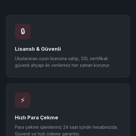
🔒
Lisanslı & Güvenli
Uluslararası oyun lisansına sahip, SSL sertifikalı
güvenli altyapı ile verileriniz her zaman korunur.
⚡
Hızlı Para Çekme
Para çekme işlemleriniz 24 saat içinde hesabınızda.
Güvenli ve hızlı ödeme garantisi.