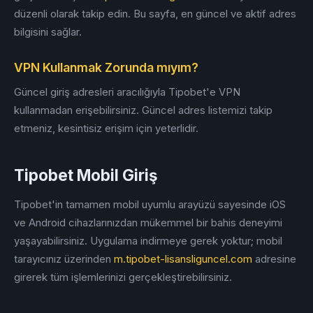
düzenli olarak takip edin. Bu sayfa, en güncel ve aktif adres
bilgisini sağlar.
VPN Kullanmak Zorunda mıyım?
Güncel giriş adresleri aracılığıyla Tipobet'e VPN
kullanmadan erişebilirsiniz. Güncel adres listemizi takip
etmeniz, kesintisiz erişim için yeterlidir.
Tipobet Mobil Giriş
Tipobet'in tamamen mobil uyumlu arayüzü sayesinde iOS
ve Android cihazlarınızdan mükemmel bir bahis deneyimi
yaşayabilirsiniz. Uygulama indirmeye gerek yoktur; mobil
tarayıcınız üzerinden
m.tipobet-lisansliguncel.com
adresine
girerek tüm işlemlerinizi gerçekleştirebilirsiniz.