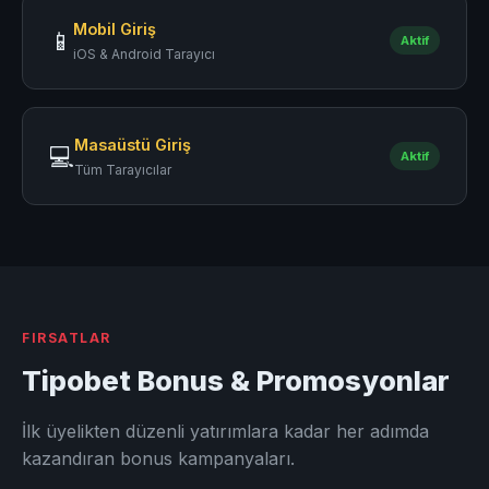
Mobil Giriş
📱
Aktif
iOS & Android Tarayıcı
Masaüstü Giriş
💻
Aktif
Tüm Tarayıcılar
FIRSATLAR
Tipobet Bonus & Promosyonlar
İlk üyelikten düzenli yatırımlara kadar her adımda
kazandıran bonus kampanyaları.