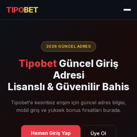
TIPO
BET
2026 GÜNCEL ADRES
Tipobet
Güncel Giriş
Adresi
Lisanslı & Güvenilir Bahis
Tipobet'e kesintisiz erişim için güncel adres bilgisi,
mobil giriş ve yüksek bonus fırsatları burada.
Hemen Giriş Yap
Üye Ol