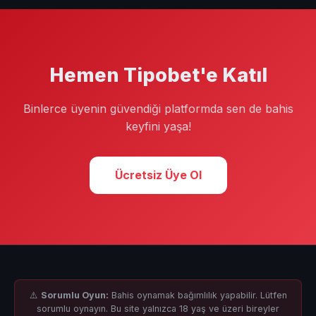
butonuna tıklayın. Formu doldurup e-posta/SMS
doğrulamasını tamamladıktan sonra hesabınız aktif
olur; bu işlem yalnızca birkaç dakika sürer.
Hemen Tipobet'e Katıl
Binlerce üyenin güvendiği platformda sen de bahis
keyfini yaşa!
Ücretsiz Üye Ol
⚠️
Sorumlu Oyun:
Bahis oynamak bağımlılık yapabilir. Lütfen
sorumlu oynayın. Bu site yalnızca 18 yaş ve üzeri bireyler