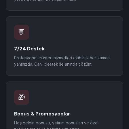
💬
7/24 Destek
Profesyonel müşteri hizmetleri ekibimiz her zaman
yanınızda. Canlı destek ile anında çözüm.
🎁
Bonus & Promosyonlar
Hoş geldin bonusu, yatırım bonusları ve özel