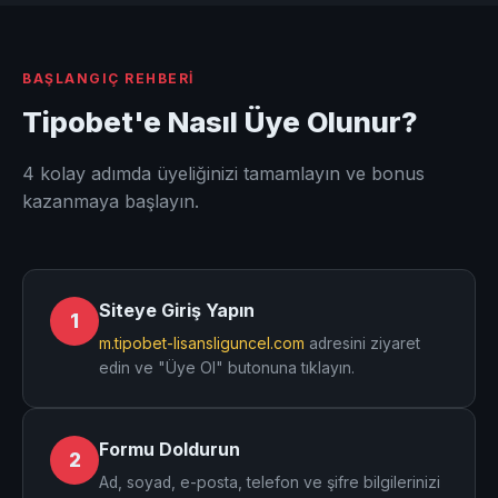
BAŞLANGIÇ REHBERI
Tipobet'e Nasıl Üye Olunur?
4 kolay adımda üyeliğinizi tamamlayın ve bonus
kazanmaya başlayın.
Siteye Giriş Yapın
1
m.tipobet-lisansliguncel.com
adresini ziyaret
edin ve "Üye Ol" butonuna tıklayın.
Formu Doldurun
2
Ad, soyad, e-posta, telefon ve şifre bilgilerinizi