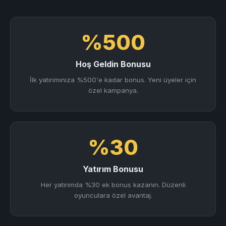
%500
Hoş Geldin Bonusu
İlk yatırımınıza %500'e kadar bonus. Yeni üyeler için
özel kampanya.
%30
Yatırım Bonusu
Her yatırımda %30 ek bonus kazanın. Düzenli
oyunculara özel avantaj.