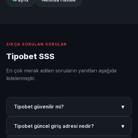
SIKÇA SORULAN SORULAR
Tipobet SSS
En çok merak edilen soruların yanıtları aşağıda
listelenmiştir.
▾
Tipobet güvenilir mi?
Evet, Tipobet uluslararası lisansa sahip güvenilir bir
▾
Tipobet güncel giriş adresi nedir?
bahis platformudur. SSL sertifikası ile korunan
altyapısı ve düzenli denetimlerle kullanıcı güvenliğini