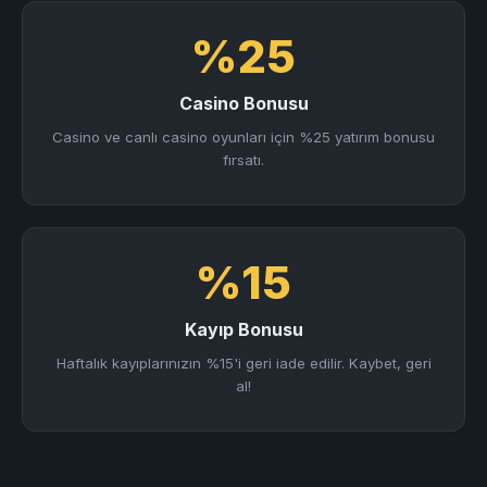
%25
Casino Bonusu
Casino ve canlı casino oyunları için %25 yatırım bonusu
fırsatı.
%15
Kayıp Bonusu
Haftalık kayıplarınızın %15'i geri iade edilir. Kaybet, geri
al!