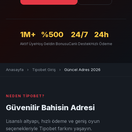
1M+
%500
24/7
24h
Aktif Üye
Hoş Geldin Bonusu
Canlı Destek
Hızlı Ödeme
Anasayfa
›
Tipobet Giriş
›
Güncel Adres 2026
NEDEN TIPOBET?
Güvenilir Bahisin Adresi
Lisanslı altyapı, hızlı ödeme ve geniş oyun
seçenekleriyle Tipobet farkını yaşayın.