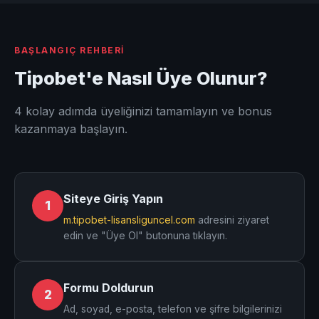
BAŞLANGIÇ REHBERI
Tipobet'e Nasıl Üye Olunur?
4 kolay adımda üyeliğinizi tamamlayın ve bonus
kazanmaya başlayın.
Siteye Giriş Yapın
1
m.tipobet-lisansliguncel.com
adresini ziyaret
edin ve "Üye Ol" butonuna tıklayın.
Formu Doldurun
2
Ad, soyad, e-posta, telefon ve şifre bilgilerinizi