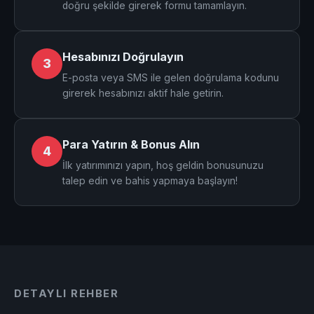
doğru şekilde girerek formu tamamlayın.
Hesabınızı Doğrulayın
3
E-posta veya SMS ile gelen doğrulama kodunu
girerek hesabınızı aktif hale getirin.
Para Yatırın & Bonus Alın
4
İlk yatırımınızı yapın, hoş geldin bonusunuzu
talep edin ve bahis yapmaya başlayın!
DETAYLI REHBER