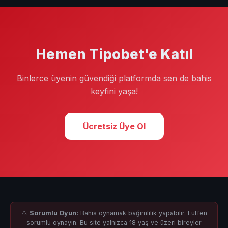
butonuna tıklayın. Formu doldurup e-posta/SMS
doğrulamasını tamamladıktan sonra hesabınız aktif
olur; bu işlem yalnızca birkaç dakika sürer.
Hemen Tipobet'e Katıl
Binlerce üyenin güvendiği platformda sen de bahis
keyfini yaşa!
Ücretsiz Üye Ol
⚠️
Sorumlu Oyun:
Bahis oynamak bağımlılık yapabilir. Lütfen
sorumlu oynayın. Bu site yalnızca 18 yaş ve üzeri bireyler