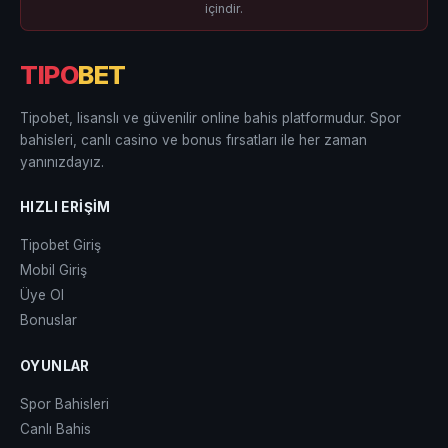
içindir.
TIPO
BET
Tipobet, lisanslı ve güvenilir online bahis platformudur. Spor
bahisleri, canlı casino ve bonus fırsatları ile her zaman
yanınızdayız.
HIZLI ERIŞIM
Tipobet Giriş
Mobil Giriş
Üye Ol
Bonuslar
OYUNLAR
Spor Bahisleri
Canlı Bahis