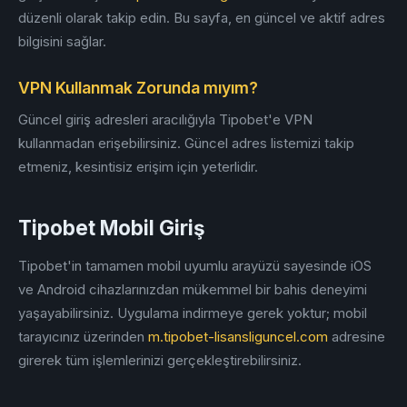
düzenli olarak takip edin. Bu sayfa, en güncel ve aktif adres
bilgisini sağlar.
VPN Kullanmak Zorunda mıyım?
Güncel giriş adresleri aracılığıyla Tipobet'e VPN
kullanmadan erişebilirsiniz. Güncel adres listemizi takip
etmeniz, kesintisiz erişim için yeterlidir.
Tipobet Mobil Giriş
Tipobet'in tamamen mobil uyumlu arayüzü sayesinde iOS
ve Android cihazlarınızdan mükemmel bir bahis deneyimi
yaşayabilirsiniz. Uygulama indirmeye gerek yoktur; mobil
tarayıcınız üzerinden
m.tipobet-lisansliguncel.com
adresine
girerek tüm işlemlerinizi gerçekleştirebilirsiniz.