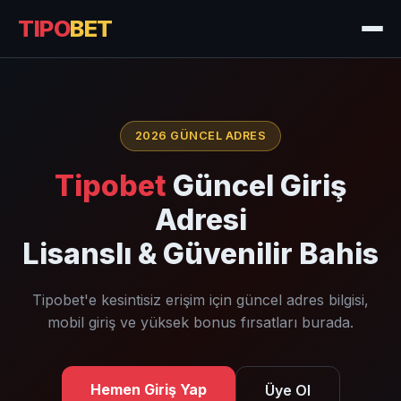
TIPO
BET
2026 GÜNCEL ADRES
Tipobet
Güncel Giriş
Adresi
Lisanslı & Güvenilir Bahis
Tipobet'e kesintisiz erişim için güncel adres bilgisi,
mobil giriş ve yüksek bonus fırsatları burada.
Hemen Giriş Yap
Üye Ol