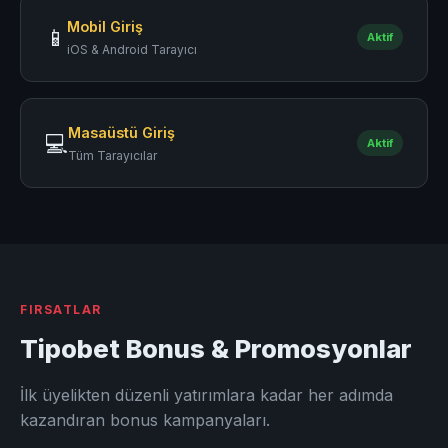
Mobil Giriş
📱
Aktif
iOS & Android Tarayıcı
Masaüstü Giriş
💻
Aktif
Tüm Tarayıcılar
FIRSATLAR
Tipobet Bonus & Promosyonlar
İlk üyelikten düzenli yatırımlara kadar her adımda
kazandıran bonus kampanyaları.