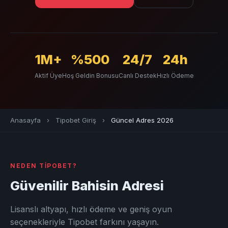
1M+
%500
24/7
24h
Aktif Üye
Hoş Geldin Bonusu
Canlı Destek
Hızlı Ödeme
Anasayfa
›
Tipobet Giriş
›
Güncel Adres 2026
NEDEN TIPOBET?
Güvenilir Bahisin Adresi
Lisanslı altyapı, hızlı ödeme ve geniş oyun
seçenekleriyle Tipobet farkını yaşayın.