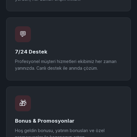
💬
7/24 Destek
Profesyonel müşteri hizmetleri ekibimiz her zaman
yanınızda. Canlı destek ile anında çözüm.
🎁
Bonus & Promosyonlar
Hoş geldin bonusu, yatırım bonusları ve özel