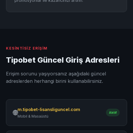
promosyonlar ile kazancınızı artırın.
KESINTISIZ ERIŞIM
Tipobet Güncel Giriş Adresleri
Erişim sorunu yaşıyorsanız aşağıdaki güncel
adreslerden herhangi birini kullanabilirsiniz.
m.tipobet-lisansliguncel.com
🌐
Aktif
Mobil & Masaüstü