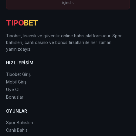
içindir.
TIPO
BET
Tipobet, lisanslı ve güvenilir online bahis platformudur. Spor
bahisleri, canlı casino ve bonus fırsatları ile her zaman
yanınızdayız.
HIZLI ERIŞIM
Tipobet Giriş
Mobil Giriş
Üye Ol
Bonuslar
OYUNLAR
Spor Bahisleri
Canlı Bahis