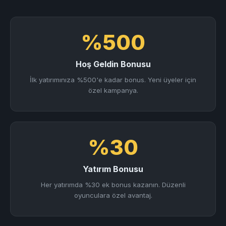
%500
Hoş Geldin Bonusu
İlk yatırımınıza %500'e kadar bonus. Yeni üyeler için
özel kampanya.
%30
Yatırım Bonusu
Her yatırımda %30 ek bonus kazanın. Düzenli
oyunculara özel avantaj.