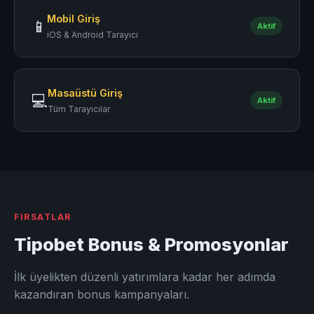
Mobil Giriş
📱
Aktif
iOS & Android Tarayıcı
Masaüstü Giriş
💻
Aktif
Tüm Tarayıcılar
FIRSATLAR
Tipobet Bonus & Promosyonlar
İlk üyelikten düzenli yatırımlara kadar her adımda
kazandıran bonus kampanyaları.