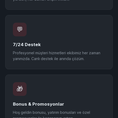
💬
7/24 Destek
Profesyonel müşteri hizmetleri ekibimiz her zaman
yanınızda. Canlı destek ile anında çözüm.
🎁
Bonus & Promosyonlar
Hoş geldin bonusu, yatırım bonusları ve özel