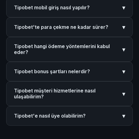
Tipobet'in 2026 güncel giriş adresi m.tipobet-
ön planda tutar. Yıllardır kesintisiz hizmet veren
▾
Tipobet mobil giriş nasıl yapılır?
lisansliguncel.com'dur. Adres değişikliklerinden
platform, şeffaf işlem politikaları ile güven oluşturur.
haberdar olmak için bu sayfayı sık kullanılanlara
Tipobet mobil giriş için https://m.tipobet-
ekleyebilirsiniz.
▾
Tipobet'te para çekme ne kadar sürer?
lisansliguncel.com/ adresini mobil tarayıcınızdan
ziyaret edin. Responsive tasarım sayesinde tüm
Tipobet'te para çekme işlemleri genellikle 24 saat
işlemlerinizi telefonunuzdan kolayca yapabilirsiniz;
Tipobet hangi ödeme yöntemlerini kabul
içinde tamamlanır. Kimlik doğrulaması tamamlanmış
▾
uygulama indirmenize gerek yoktur.
eder?
kullanıcılar için bu süre çok daha kısa olabilmektedir.
Tipobet; banka havalesi, kredi kartı, Papara,
▾
Tipobet bonus şartları nelerdir?
Cepbank, QR kod, Payfix, Mefete ve kripto para
(BTC, ETH, USDT) dahil birçok ödeme yöntemini
Tipobet'te her bonus için farklı çevirme şartları
destekler. Tüm finansal işlemler SSL güvenlik
Tipobet müşteri hizmetlerine nasıl
bulunur. Hoş geldin bonusu, yatırım bonusları ve
▾
sertifikası ile korunur.
ulaşabilirim?
kayıp bonusu gibi kampanyaların şartları platform
üzerinde şeffaf biçimde yayınlanmaktadır. Bonusu
Tipobet müşteri hizmetlerine 7/24 canlı destek, e-
talep etmeden önce ilgili şartları okumanız önerilir.
▾
Tipobet'e nasıl üye olabilirim?
posta veya sosyal medya kanalları aracılığıyla
ulaşabilirsiniz. Türkçe destek ekibi tüm sorularınızı
Tipobet'e üye olmak için https://m.tipobet-
hızlıca yanıtlar.
lisansliguncel.com/ adresini ziyaret ederek "Üye Ol"