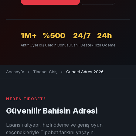
1M+
%500
24/7
24h
Aktif Üye
Hoş Geldin Bonusu
Canlı Destek
Hızlı Ödeme
Anasayfa
›
Tipobet Giriş
›
Güncel Adres 2026
NEDEN TIPOBET?
Güvenilir Bahisin Adresi
Lisanslı altyapı, hızlı ödeme ve geniş oyun
seçenekleriyle Tipobet farkını yaşayın.