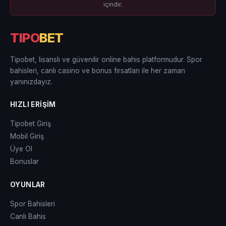
içindir.
TIPO
BET
Tipobet, lisanslı ve güvenilir online bahis platformudur. Spor
bahisleri, canlı casino ve bonus fırsatları ile her zaman
yanınızdayız.
HIZLI ERIŞIM
Tipobet Giriş
Mobil Giriş
Üye Ol
Bonuslar
OYUNLAR
Spor Bahisleri
Canlı Bahis