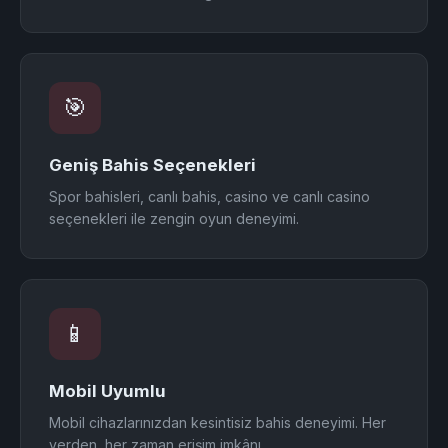
🎯
Geniş Bahis Seçenekleri
Spor bahisleri, canlı bahis, casino ve canlı casino
seçenekleri ile zengin oyun deneyimi.
📱
Mobil Uyumlu
Mobil cihazlarınızdan kesintisiz bahis deneyimi. Her
yerden, her zaman erişim imkânı.