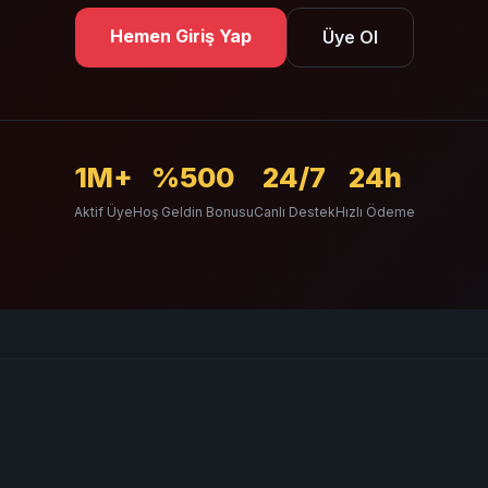
Hemen Giriş Yap
Üye Ol
1M+
%500
24/7
24h
Aktif Üye
Hoş Geldin Bonusu
Canlı Destek
Hızlı Ödeme