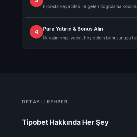
3
E-posta veya SMS ile gelen doğrulama kodunu gi
Para Yatırın & Bonus Alın
4
İlk yatırımınızı yapın, hoş geldin bonusunuzu t
DETAYLI REHBER
Tipobet Hakkında Her Şey