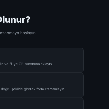
Olunur?
kazanmaya başlayın.
din ve "Üye Ol" butonuna tıklayın.
zi doğru şekilde girerek formu tamamlayın.