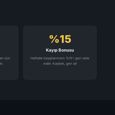
%15
Kayıp Bonusu
rı için
Haftalık kayıplarınızın %15'i geri iade
ı.
edilir. Kaybet, geri al!