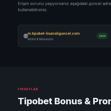
Erişim sorunu yaşıyorsanız aşağıdaki güncel adre
kullanabilirsiniz.
m.tipobet-lisansliguncel.com
🌐
Aktif
Mobil & Masaüstü
FIRSATLAR
Tipobet Bonus & Pr