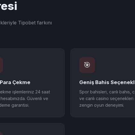
resi
kleriyle Tipobet farkını
🎯
ı Para Çekme
Geniş Bahis Seçenekl
ekme işlemleriniz 24 saat
Spor bahisleri, canlı bahis, 
 hesabınızda. Güvenli ve
ve canlı casino seçenekleri 
ödeme garantisi.
zengin oyun deneyimi.