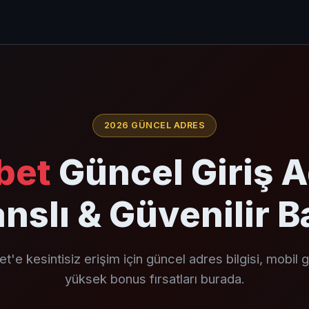
2026 GÜNCEL ADRES
bet
Güncel Giriş A
anslı & Güvenilir B
t'e kesintisiz erişim için güncel adres bilgisi, mobil g
yüksek bonus fırsatları burada.