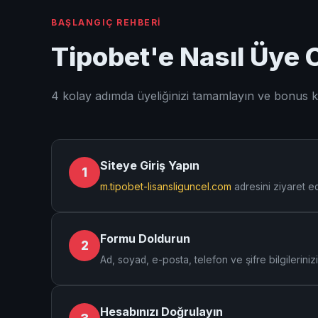
BAŞLANGIÇ REHBERI
Tipobet'e Nasıl Üye 
4 kolay adımda üyeliğinizi tamamlayın ve bonus 
Siteye Giriş Yapın
1
m.tipobet-lisansliguncel.com
adresini ziyaret e
Formu Doldurun
2
Ad, soyad, e-posta, telefon ve şifre bilgilerini
Hesabınızı Doğrulayın