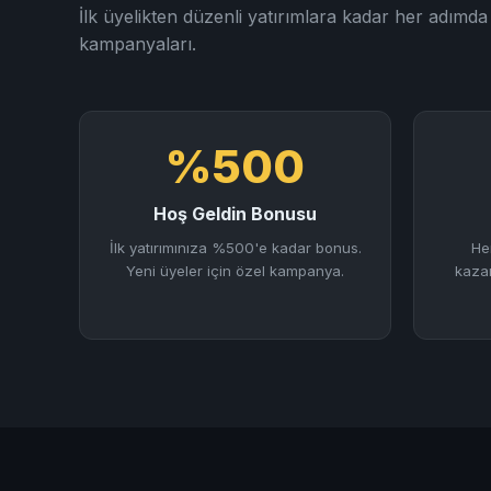
İlk üyelikten düzenli yatırımlara kadar her adım
kampanyaları.
%500
Hoş Geldin Bonusu
İlk yatırımınıza %500'e kadar bonus.
He
Yeni üyeler için özel kampanya.
kazan