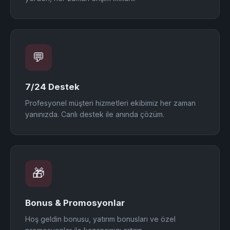
💬
7/24 Destek
Profesyonel müşteri hizmetleri ekibimiz her zaman
yanınızda. Canlı destek ile anında çözüm.
🎁
Bonus & Promosyonlar
Hoş geldin bonusu, yatırım bonusları ve özel