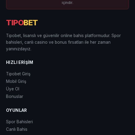
içindir.
TIPO
BET
Tipobet, lisanslı ve güvenilir online bahis platformudur. Spor
bahisleri, canlı casino ve bonus fırsatları ile her zaman
yanınızdayız.
HIZLI ERIŞIM
Tipobet Giriş
Mobil Giriş
Üye Ol
Bonuslar
OYUNLAR
Spor Bahisleri
Canlı Bahis