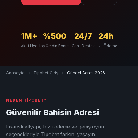
1M+
%500
24/7
24h
Aktif Üye
Hoş Geldin Bonusu
Canlı Destek
Hızlı Ödeme
Anasayfa
›
Tipobet Giriş
›
Güncel Adres 2026
NEDEN TIPOBET?
Güvenilir Bahisin Adresi
Lisanslı altyapı, hızlı ödeme ve geniş oyun
seçenekleriyle Tipobet farkını yaşayın.