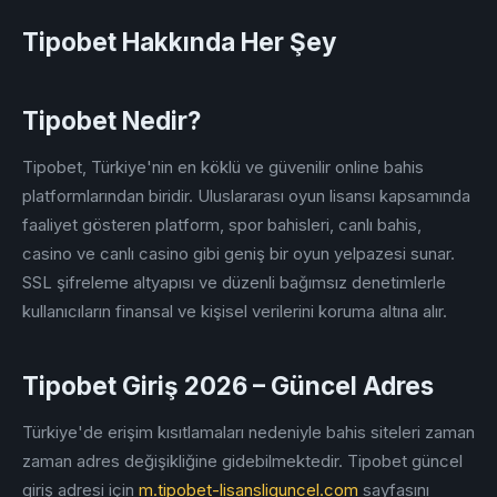
Tipobet Hakkında Her Şey
Tipobet Nedir?
Tipobet, Türkiye'nin en köklü ve güvenilir online bahis
platformlarından biridir. Uluslararası oyun lisansı kapsamında
faaliyet gösteren platform, spor bahisleri, canlı bahis,
casino ve canlı casino gibi geniş bir oyun yelpazesi sunar.
SSL şifreleme altyapısı ve düzenli bağımsız denetimlerle
kullanıcıların finansal ve kişisel verilerini koruma altına alır.
Tipobet Giriş 2026 – Güncel Adres
Türkiye'de erişim kısıtlamaları nedeniyle bahis siteleri zaman
zaman adres değişikliğine gidebilmektedir. Tipobet güncel
giriş adresi için
m.tipobet-lisansliguncel.com
sayfasını