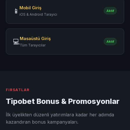
Mobil Giriş
📱
Aktif
iOS & Android Tarayıcı
Masaüstü Giriş
💻
Aktif
Tüm Tarayıcılar
FIRSATLAR
Tipobet Bonus & Promosyonlar
İlk üyelikten düzenli yatırımlara kadar her adımda
kazandıran bonus kampanyaları.