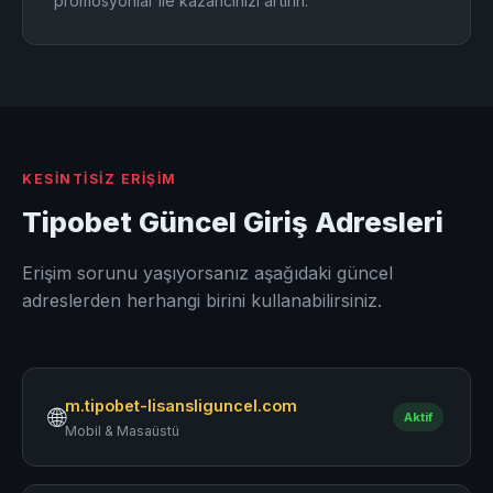
promosyonlar ile kazancınızı artırın.
KESINTISIZ ERIŞIM
Tipobet Güncel Giriş Adresleri
Erişim sorunu yaşıyorsanız aşağıdaki güncel
adreslerden herhangi birini kullanabilirsiniz.
m.tipobet-lisansliguncel.com
🌐
Aktif
Mobil & Masaüstü