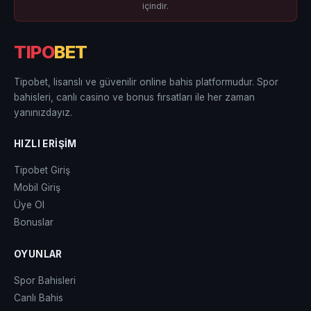
içindir.
TIPO
BET
Tipobet, lisanslı ve güvenilir online bahis platformudur. Spor
bahisleri, canlı casino ve bonus fırsatları ile her zaman
yanınızdayız.
HIZLI ERIŞIM
Tipobet Giriş
Mobil Giriş
Üye Ol
Bonuslar
OYUNLAR
Spor Bahisleri
Canlı Bahis