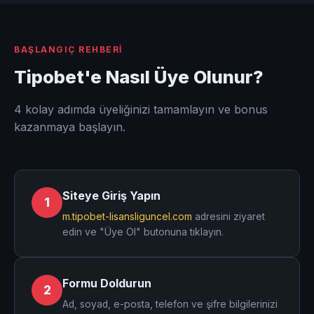
BAŞLANGIÇ REHBERI
Tipobet'e Nasıl Üye Olunur?
4 kolay adımda üyeliğinizi tamamlayın ve bonus
kazanmaya başlayın.
Siteye Giriş Yapın
1
m.tipobet-lisansliguncel.com
adresini ziyaret
edin ve "Üye Ol" butonuna tıklayın.
Formu Doldurun
2
Ad, soyad, e-posta, telefon ve şifre bilgilerinizi