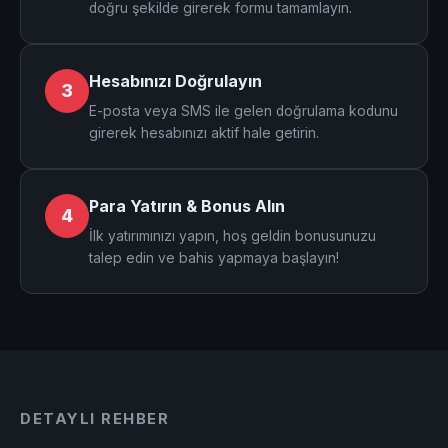
doğru şekilde girerek formu tamamlayın.
Hesabınızı Doğrulayın
3
E-posta veya SMS ile gelen doğrulama kodunu
girerek hesabınızı aktif hale getirin.
Para Yatırın & Bonus Alın
4
İlk yatırımınızı yapın, hoş geldin bonusunuzu
talep edin ve bahis yapmaya başlayın!
DETAYLI REHBER