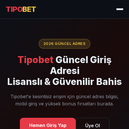
TIPO
BET
2026 GÜNCEL ADRES
Tipobet
Güncel Giriş
Adresi
Lisanslı & Güvenilir Bahis
Tipobet'e kesintisiz erişim için güncel adres bilgisi,
mobil giriş ve yüksek bonus fırsatları burada.
Hemen Giriş Yap
Üye Ol