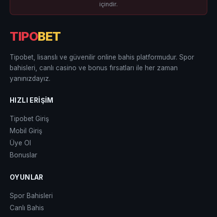
içindir.
TIPO
BET
Tipobet, lisanslı ve güvenilir online bahis platformudur. Spor
bahisleri, canlı casino ve bonus fırsatları ile her zaman
yanınızdayız.
HIZLI ERIŞIM
Tipobet Giriş
Mobil Giriş
Üye Ol
Bonuslar
OYUNLAR
Spor Bahisleri
Canlı Bahis