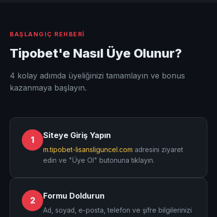
BAŞLANGIÇ REHBERI
Tipobet'e Nasıl Üye Olunur?
4 kolay adımda üyeliğinizi tamamlayın ve bonus
kazanmaya başlayın.
Siteye Giriş Yapın
1
m.tipobet-lisansliguncel.com
adresini ziyaret
edin ve "Üye Ol" butonuna tıklayın.
Formu Doldurun
2
Ad, soyad, e-posta, telefon ve şifre bilgilerinizi