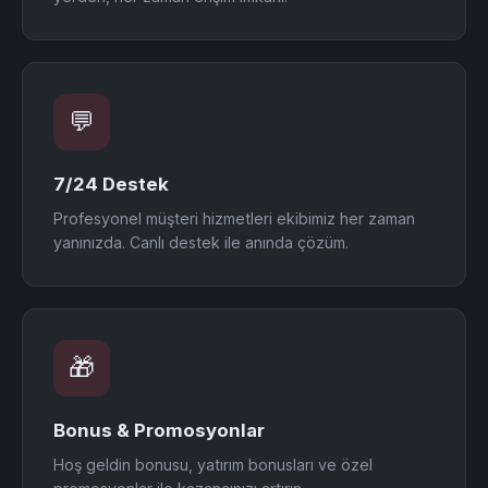
💬
7/24 Destek
Profesyonel müşteri hizmetleri ekibimiz her zaman
yanınızda. Canlı destek ile anında çözüm.
🎁
Bonus & Promosyonlar
Hoş geldin bonusu, yatırım bonusları ve özel