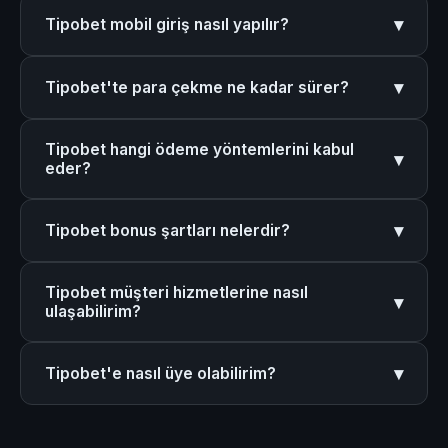
Tipobet'in 2026 güncel giriş adresi m.tipobet-
ön planda tutar. Yıllardır kesintisiz hizmet veren
▾
Tipobet mobil giriş nasıl yapılır?
lisansliguncel.com'dur. Adres değişikliklerinden
platform, şeffaf işlem politikaları ile güven oluşturur.
haberdar olmak için bu sayfayı sık kullanılanlara
Tipobet mobil giriş için https://m.tipobet-
ekleyebilirsiniz.
▾
Tipobet'te para çekme ne kadar sürer?
lisansliguncel.com/ adresini mobil tarayıcınızdan
ziyaret edin. Responsive tasarım sayesinde tüm
Tipobet'te para çekme işlemleri genellikle 24 saat
işlemlerinizi telefonunuzdan kolayca yapabilirsiniz;
Tipobet hangi ödeme yöntemlerini kabul
içinde tamamlanır. Kimlik doğrulaması tamamlanmış
▾
uygulama indirmenize gerek yoktur.
eder?
kullanıcılar için bu süre çok daha kısa olabilmektedir.
Tipobet; banka havalesi, kredi kartı, Papara,
▾
Tipobet bonus şartları nelerdir?
Cepbank, QR kod, Payfix, Mefete ve kripto para
(BTC, ETH, USDT) dahil birçok ödeme yöntemini
Tipobet'te her bonus için farklı çevirme şartları
destekler. Tüm finansal işlemler SSL güvenlik
Tipobet müşteri hizmetlerine nasıl
bulunur. Hoş geldin bonusu, yatırım bonusları ve
▾
sertifikası ile korunur.
ulaşabilirim?
kayıp bonusu gibi kampanyaların şartları platform
üzerinde şeffaf biçimde yayınlanmaktadır. Bonusu
Tipobet müşteri hizmetlerine 7/24 canlı destek, e-
talep etmeden önce ilgili şartları okumanız önerilir.
▾
Tipobet'e nasıl üye olabilirim?
posta veya sosyal medya kanalları aracılığıyla
ulaşabilirsiniz. Türkçe destek ekibi tüm sorularınızı
Tipobet'e üye olmak için https://m.tipobet-
hızlıca yanıtlar.
lisansliguncel.com/ adresini ziyaret ederek "Üye Ol"