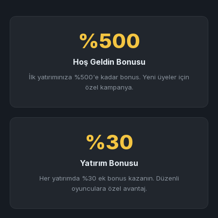
%500
Hoş Geldin Bonusu
İlk yatırımınıza %500'e kadar bonus. Yeni üyeler için
özel kampanya.
%30
Yatırım Bonusu
Her yatırımda %30 ek bonus kazanın. Düzenli
oyunculara özel avantaj.