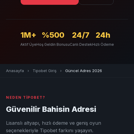
1M+
%500
24/7
24h
Aktif Üye
Hoş Geldin Bonusu
Canlı Destek
Hızlı Ödeme
Anasayfa
›
Tipobet Giriş
›
Güncel Adres 2026
NEDEN TIPOBET?
Güvenilir Bahisin Adresi
Lisanslı altyapı, hızlı ödeme ve geniş oyun
seçenekleriyle Tipobet farkını yaşayın.