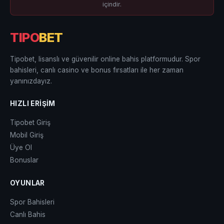
içindir.
TIPO
BET
Tipobet, lisanslı ve güvenilir online bahis platformudur. Spor
bahisleri, canlı casino ve bonus fırsatları ile her zaman
yanınızdayız.
HIZLI ERIŞIM
Tipobet Giriş
Mobil Giriş
Üye Ol
Bonuslar
OYUNLAR
Spor Bahisleri
Canlı Bahis