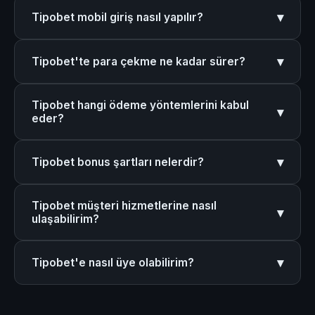
Tipobet'in 2026 güncel giriş adresi m.tipobet-
ön planda tutar. Yıllardır kesintisiz hizmet veren
▾
Tipobet mobil giriş nasıl yapılır?
lisansliguncel.com'dur. Adres değişikliklerinden
platform, şeffaf işlem politikaları ile güven oluşturur.
haberdar olmak için bu sayfayı sık kullanılanlara
Tipobet mobil giriş için https://m.tipobet-
ekleyebilirsiniz.
▾
Tipobet'te para çekme ne kadar sürer?
lisansliguncel.com/ adresini mobil tarayıcınızdan
ziyaret edin. Responsive tasarım sayesinde tüm
Tipobet'te para çekme işlemleri genellikle 24 saat
işlemlerinizi telefonunuzdan kolayca yapabilirsiniz;
Tipobet hangi ödeme yöntemlerini kabul
içinde tamamlanır. Kimlik doğrulaması tamamlanmış
▾
uygulama indirmenize gerek yoktur.
eder?
kullanıcılar için bu süre çok daha kısa olabilmektedir.
Tipobet; banka havalesi, kredi kartı, Papara,
▾
Tipobet bonus şartları nelerdir?
Cepbank, QR kod, Payfix, Mefete ve kripto para
(BTC, ETH, USDT) dahil birçok ödeme yöntemini
Tipobet'te her bonus için farklı çevirme şartları
destekler. Tüm finansal işlemler SSL güvenlik
Tipobet müşteri hizmetlerine nasıl
bulunur. Hoş geldin bonusu, yatırım bonusları ve
▾
sertifikası ile korunur.
ulaşabilirim?
kayıp bonusu gibi kampanyaların şartları platform
üzerinde şeffaf biçimde yayınlanmaktadır. Bonusu
Tipobet müşteri hizmetlerine 7/24 canlı destek, e-
talep etmeden önce ilgili şartları okumanız önerilir.
▾
Tipobet'e nasıl üye olabilirim?
posta veya sosyal medya kanalları aracılığıyla
ulaşabilirsiniz. Türkçe destek ekibi tüm sorularınızı
Tipobet'e üye olmak için https://m.tipobet-
hızlıca yanıtlar.
lisansliguncel.com/ adresini ziyaret ederek "Üye Ol"