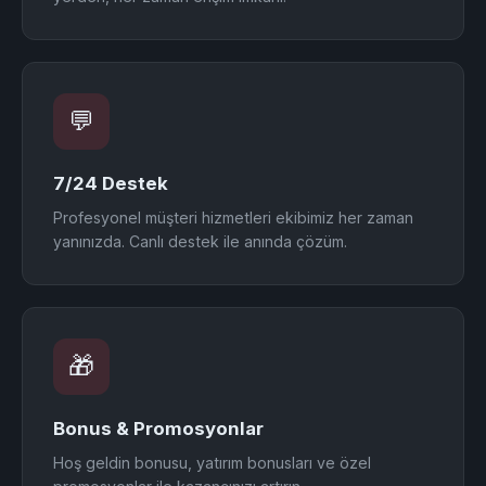
💬
7/24 Destek
Profesyonel müşteri hizmetleri ekibimiz her zaman
yanınızda. Canlı destek ile anında çözüm.
🎁
Bonus & Promosyonlar
Hoş geldin bonusu, yatırım bonusları ve özel