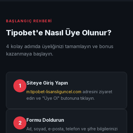
BAŞLANGIÇ REHBERI
Tipobet'e Nasıl Üye Olunur?
4 kolay adımda üyeliğinizi tamamlayın ve bonus
kazanmaya başlayın.
Siteye Giriş Yapın
1
m.tipobet-lisansliguncel.com
adresini ziyaret
edin ve "Üye Ol" butonuna tıklayın.
Formu Doldurun
2
Ad, soyad, e-posta, telefon ve şifre bilgilerinizi