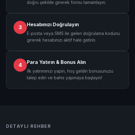
doğru şekilde girerek formu tamamlayın.
Hesabınızı Doğrulayın
3
E-posta veya SMS ile gelen doğrulama kodunu
girerek hesabınızı aktif hale getirin.
Para Yatırın & Bonus Alın
4
İlk yatırımınızı yapın, hoş geldin bonusunuzu
talep edin ve bahis yapmaya başlayın!
DETAYLI REHBER