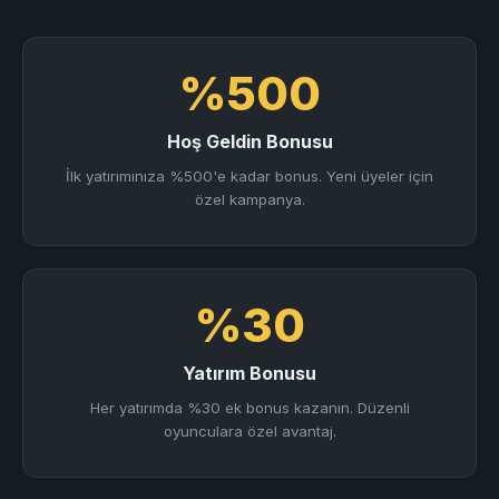
%500
Hoş Geldin Bonusu
İlk yatırımınıza %500'e kadar bonus. Yeni üyeler için
özel kampanya.
%30
Yatırım Bonusu
Her yatırımda %30 ek bonus kazanın. Düzenli
oyunculara özel avantaj.