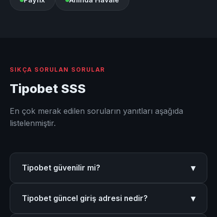
SIKÇA SORULAN SORULAR
Tipobet SSS
En çok merak edilen soruların yanıtları aşağıda
listelenmiştir.
▾
Tipobet güvenilir mi?
Evet, Tipobet uluslararası lisansa sahip güvenilir bir
▾
Tipobet güncel giriş adresi nedir?
bahis platformudur. SSL sertifikası ile korunan
altyapısı ve düzenli denetimlerle kullanıcı güvenliğini